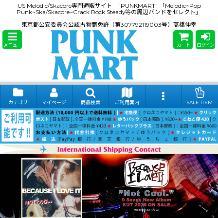
US Melodic/Skacore専門通販サイト "PUNKMART" 「Melodic~Pop
Punk~Ska/Skacore~Crack Rock Steady等の周辺バンドをセレクト」
東京都公安委員会公認古物商免許（第307792119003号）髙橋伸幸
メニュー
カート
ログイン
カテゴリ
マイページ
商品検索
ご利用案内
SALE ITEM