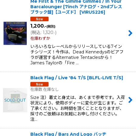
Me First & The Gimme Gimmes / In Your
Barcalounger [7inch アナログ・2ndプレス
ブラック盤]【ユーズド】
[
VIRUS226
]
1,200
.-
(税別)
(
税込
:
1,320
)
.-
在庫わずか
いろいろなレーベルからリリースしている7イン
チシリーズ！今作は、Dead Kennedysのビアフ
ラが運営するAlternative Tentaclesから！
James Taylorの「Fire …
Black Flag / Live '84 T/S
[
BLFL-LIVE T/S
]
在庫数 在庫なし
Size 注）着丈と身丈は、あくまで参考です。入荷
状況により、使用ボディーに変化が生じます。ご
了承ください。お時間を頂くこととなりますが、
採寸のご依頼はお気軽にお申し付けください。
注…
Black Flag / Bars And Logo バッヂ