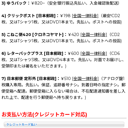
3) ゆうパック：
￥820~（安全!銀行振込先払い、入金確認後配送）
4) クリックポスト [日本郵政]：
￥198
[全国一律料金]
（最安!CD2
枚、又はTシャツ1枚、又はDVD1本まで。先払い。ポストへの投函)
5) こねこ便420 [クロネコヤマト]：
￥420
[全国一律料金]
（CD2
枚、又はTシャツ1枚、又はDVD1本まで。先払い。ポストへの投函)
6) レターパックプラス [日本郵政]：
￥600
[全国一律料金]
（CD6
枚、又はTシャツ3枚、又はDVD4本まで。先払い。対面でお届けし、
受領印または署名をいただきます。)
7) 日本郵便 定形外 [日本郵政]：
￥510
[全国一律料金]
（アナログ盤1
枚購入専用。先払い。保証、追跡番号ナシ。到着日時の指定ナシ。郵
便受箱へ配達。郵便受箱に入らない場合は、不在配達通知書を差し入
れた上で、配達を行う郵便局へ持ち戻ります。)
お支払い方法(クレジットカード対応)