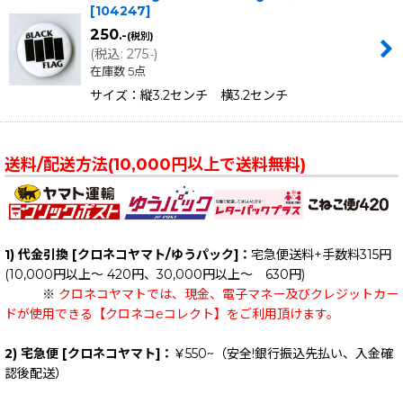
[
104247
]
250
.-
(税別)
(
税込
:
275
)
.-
在庫数 5点
サイズ：縦3.2センチ 横3.2センチ
送料/配送方法(10,000円以上で送料無料)
1) 代金引換 [クロネコヤマト/ゆうパック]：
宅急便送料+手数料315円
(10,000円以上～ 420円、30,000円以上～ 630円)
※
クロネコヤマトでは、現金、電子マネー及びクレジットカー
ドが使用できる【クロネコeコレクト】をご利用頂けます。
2) 宅急便 [クロネコヤマト]：
￥550~（安全!銀行振込先払い、入金確
認後配送）