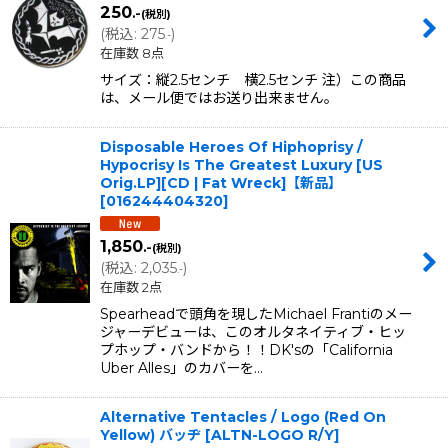
250
.-
(税別)
(
税込
:
275
)
.-
在庫数 8点
サイズ：縦2.5センチ 横2.5センチ 注）この商品
は、メール便ではお送り出来ません。
Disposable Heroes Of Hiphoprisy /
Hypocrisy Is The Greatest Luxury [US
Orig.LP][CD | Fat Wreck]【新品】
[
016244404320
]
1,850
.-
(税別)
(
税込
:
2,035
)
.-
在庫数 2点
Spearheadで頭角を現したMichael Frantiのメー
ジャーデビューは、このオルタネイティブ・ヒッ
プホップ・バンドから！！DK'sの「California
Uber Alles」のカバーを…
Alternative Tentacles / Logo (Red On
Yellow) バッヂ
[
ALTN-LOGO R/Y
]