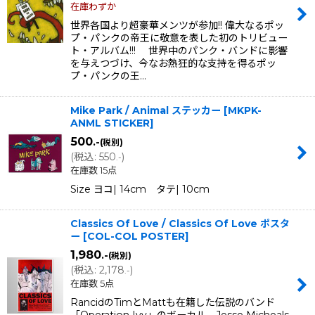
在庫わずか
世界各国より超豪華メンツが参加!! 偉大なるポッ
プ・パンクの帝王に敬意を表した初のトリビュー
ト・アルバム!!! 世界中のパンク・バンドに影響
を与えつづけ、今なお熱狂的な支持を得るポッ
プ・パンクの王…
Mike Park / Animal ステッカー
[
MKPK-
ANML STICKER
]
500
.-
(税別)
(
税込
:
550
)
.-
在庫数 15点
Size ヨコ| 14cm タテ| 10cm
Classics Of Love / Classics Of Love ポスタ
ー
[
COL-COL POSTER
]
1,980
.-
(税別)
(
税込
:
2,178
)
.-
在庫数 5点
RancidのTimとMattも在籍した伝説のバンド