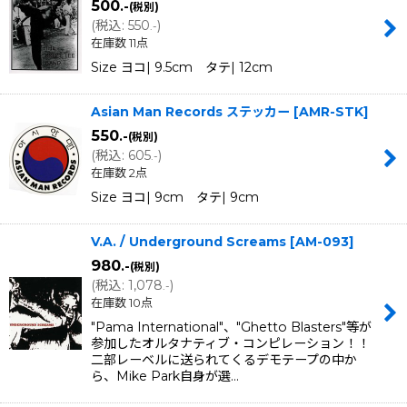
500
.-
(税別)
(
税込
:
550
)
.-
在庫数 11点
Size ヨコ| 9.5cm タテ| 12cm
Asian Man Records ステッカー
[
AMR-STK
]
550
.-
(税別)
(
税込
:
605
)
.-
在庫数 2点
Size ヨコ| 9cm タテ| 9cm
V.A. / Underground Screams
[
AM-093
]
980
.-
(税別)
(
税込
:
1,078
)
.-
在庫数 10点
"Pama International"、"Ghetto Blasters"等が
参加したオルタナティブ・コンピレーション！！
二部レーベルに送られてくるデモテープの中か
ら、Mike Park自身が選…