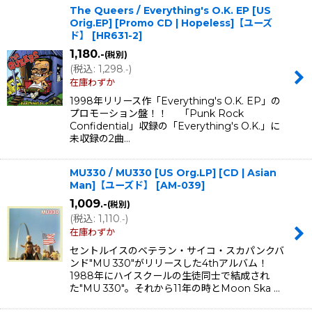
The Queers / Everything's O.K. EP [US
Orig.EP] [Promo CD | Hopeless]【ユーズ
ド】
[
HR631-2
]
1,180
.-
(税別)
(
税込
:
1,298
)
.-
在庫わずか
1998年リリース作「Everything's O.K. EP」の
プロモーション盤！！ 「Punk Rock
Confidential」収録の「Everything's O.K.」に
未収録の2曲…
MU330 / MU330 [US Org.LP] [CD | Asian
Man]【ユーズド】
[
AM-039
]
1,009
.-
(税別)
(
税込
:
1,110
)
.-
在庫わずか
セントルイスのベテラン・サイコ・スカパンクバ
ンド"MU 330"がリリースした4thアルバム！
1988年にハイスクールの生徒同士で結成され
た"MU 330"。それから11年の時とMoon Ska …