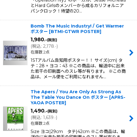
「Operation Ivy」のボーカル、Jesse Micheals
とHard Girlsのメンバーから成るカリフォルニア
パンクロック！待望の20…
Bomb The Music Industry! / Get Warmer
ポスター
[
BTMI-GTWR POSTER
]
1,980
.-
(税別)
(
税込
:
2,178
)
.-
在庫数 2点
1STアルバム告知用ポスター！！ サイズ(cm) タ
テ：28 × ヨコ：43 ※この商品は、輸送中に出来
た若干の印刷面へのスレ等が有ります。 ※この商
品は、メール便をご利用になれません…
The Apers / You Are Only As Strong As
The Table You Dance On ポスター
[
APRS-
YAOA POSTER
]
1,490
.-
(税別)
(
税込
:
1,639
)
.-
在庫数 2点
Size ヨコ|29cm タテ|42cm ※この商品は、輸