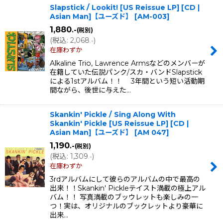
Slapstick / Lookit! [US Reissue LP] [CD |
Asian Man]【ユーズド】
[
AM-003
]
1,880
.-
(税別)
(
税込
:
2,068
)
.-
在庫わずか
Alkaline Trio, Lawrence Armsなどのメンバーが
在籍していた伝説パンク/スカ・バンドSlapstick
による1stアルバム！！ 3年間という短い活動期
間ながら、後世に与えた…
Skankin' Pickle / Sing Along With
Skankin' Pickle [US Reissue LP] [CD |
Asian Man]【ユーズド】
[
AM 047
]
1,190
.-
(税別)
(
税込
:
1,309
)
.-
在庫わずか
3rdアルバムにして彼らのアルバムの中で最高の
出来！！Skankin' Pickleテイスト満載の極上アル
バム！！ 写真満載のブッウレットも楽しみの一
つ！実は、オリジナルのブックレットより豪華に
出来…