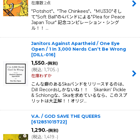
在庫数 2点
"Potshot"、"The Chinkees"、"MU330"そし
て"Soft Ball"の4バンドによる"Plea for Peace
Japan Tour" 記念コンピレーション・シング
ル！！ …
Janitors Against Apartheid / One Eye
Open ‎/ 1 In 3,000 Nerds Can’t Be Wrong
[
DILL-016
]
1,550
.-
(税別)
(
税込
:
1,705
)
.-
在庫わずか
こんな癖のあるSkaバンドをリリースするのは、
Dill Recordsしかないね！！ Skankin' Pickle
& Schlongな、Skaを求めているなら、このスプ
リットは大正解！！オリジ…
V.A. / GOD SAVE THE QUEERS
[
612851015722
]
1,290
.-
(税別)
(
税込
:
1,419
)
.-