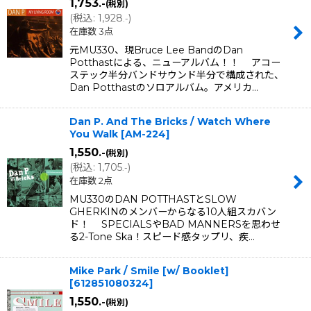
1,753
.-
(税別)
(
税込
:
1,928
)
.-
在庫数 3点
元MU330、現Bruce Lee BandのDan
Potthastによる、ニューアルバム！！ アコー
ステック半分バンドサウンド半分で構成された、
Dan Potthastのソロアルバム。アメリカ…
Dan P. And The Bricks / Watch Where
You Walk
[
AM-224
]
1,550
.-
(税別)
(
税込
:
1,705
)
.-
在庫数 2点
MU330のDAN POTTHASTとSLOW
GHERKINのメンバーからなる10人組スカバン
ド！ SPECIALSやBAD MANNERSを思わせ
る2-Tone Ska！スピード感タップリ、疾…
Mike Park / Smile [w/ Booklet]
[
612851080324
]
1,550
.-
(税別)