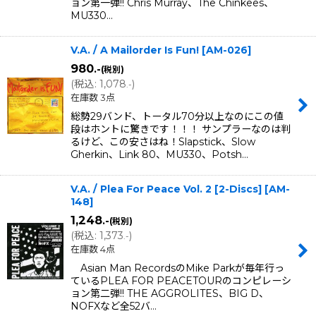
ョン第一弾!! Chris Murray、The Chinkees、
MU330…
V.A. / A Mailorder Is Fun!
[
AM-026
]
980
.-
(税別)
(
税込
:
1,078
)
.-
在庫数 3点
総勢29バンド、トータル70分以上なのにこの値
段はホントに驚きです！！！ サンプラーなのは判
るけど、この安さはね！Slapstick、Slow
Gherkin、Link 80、MU330、Potsh…
V.A. / Plea For Peace Vol. 2 [2-Discs]
[
AM-
148
]
1,248
.-
(税別)
(
税込
:
1,373
)
.-
在庫数 4点
Asian Man RecordsのMike Parkが毎年行っ
ているPLEA FOR PEACETOURのコンピレーシ
ョン第二弾!! THE AGGROLITES、BIG D、
NOFXなど全52バ…