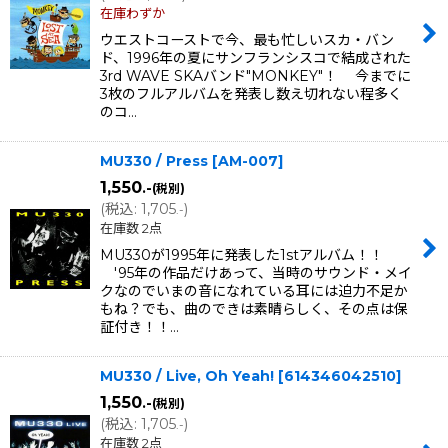
在庫わずか
ウエストコーストで今、最も忙しいスカ・バン
ド、1996年の夏にサンフランシスコで結成された
3rd WAVE SKAバンド"MONKEY"！ 今までに
3枚のフルアルバムを発表し数え切れない程多く
のコ…
MU330 / Press
[
AM-007
]
1,550
.-
(税別)
(
税込
:
1,705
)
.-
在庫数 2点
MU330が1995年に発表した1stアルバム！！
'95年の作品だけあって、当時のサウンド・メイ
クなのでいまの音になれている耳には迫力不足か
もね？でも、曲のできは素晴らしく、その点は保
証付き！！…
MU330 / Live, Oh Yeah!
[
614346042510
]
1,550
.-
(税別)
(
税込
:
1,705
)
.-
在庫数 2点