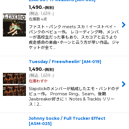
1,490
.-
(税別)
(
税込
:
1,639
)
.-
在庫数 4点
ファスト・パンク meets スカ！イーストベイ・
パンクのベビュー作。 レコーディング時、メンバ
ーが高校生だった事もあり、スカコアと云うより
疾走感命の楽曲+ホーンと云う方が早い作品。ジャ
ケットが全て…
Tuesday / Freewheelin'
[
AM-019
]
1,490
.-
(税別)
(
税込
:
1,639
)
.-
在庫わずか
Slapstickのメンバーが結成したエモ・バンドのデ
ビュー作。 Promise Ring、Seam、後期
Jawbreaker好きに！ Notes & Tracklis リリー
ス：2…
Johnny Socko / Full Trucker Effect
[
ASM-025
]