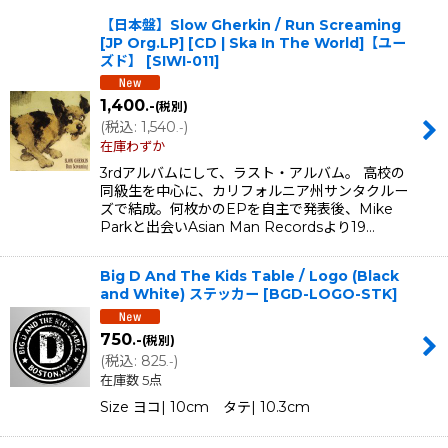
【日本盤】Slow Gherkin / Run Screaming
並び順
:
[JP Org.LP] [CD | Ska In The World]【ユー
ズド】
[
SIWI-011
]
絞り込む
1,400
.-
(税別)
(
税込
:
1,540
)
.-
在庫わずか
3rdアルバムにして、ラスト・アルバム。 高校の
同級生を中心に、カリフォルニア州サンタクルー
ズで結成。何枚かのEPを自主で発表後、Mike
Parkと出会いAsian Man Recordsより19…
Big D And The Kids Table / Logo (Black
and White) ステッカー
[
BGD-LOGO-STK
]
750
.-
(税別)
(
税込
:
825
)
.-
在庫数 5点
Size ヨコ| 10cm タテ| 10.3cm