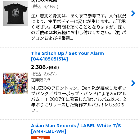
.-
(税別)
(
税込
:
3,465
)
.-
注）着丈と身丈は、あくまで参考です。入荷状況
により、使用ボディーに変化が生じます。ご了承
ください。お時間を頂くこととなりますが、採寸
のご依頼はお気軽にお申し付けください。 注) パ
ソコンおよび携帯電…
The Stitch Up / Set Your Alarm
[
844185051514
]
2,388
.-
(税別)
(
税込
:
2,627
)
.-
在庫数 2点
MU330のフロントマン、Dan P.が結成したポッ
プパンク／パワーポップ・バンドによる2ndアル
バム！！ 2007年に発表した1stアルバム以来、2
年ぶりにリリースした新作アルバム！MU330の
フ…
Asian Man Records / LABEL White T/S
[
AMR-LBL-WH
]