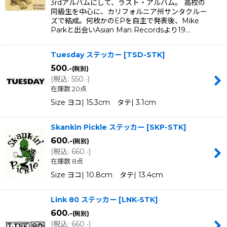
3rdアルバムにして、ラスト・アルバム。 高校の
同級生を中心に、カリフォルニア州サンタクルー
ズで結成。何枚かのEPを自主で発表後、Mike
Parkと出会いAsian Man Recordsより19…
Tuesday ステッカー
[
TSD-STK
]
500
.-
(税別)
(
税込
:
550
)
.-
在庫数 20点
Size ヨコ| 15.3cm タテ| 3.1cm
Skankin Pickle ステッカー
[
SKP-STK
]
600
.-
(税別)
(
税込
:
660
)
.-
在庫数 8点
Size ヨコ| 10.8cm タテ| 13.4cm
Link 80 ステッカー
[
LNK-STK
]
600
.-
(税別)
(
税込
:
660
)
.-