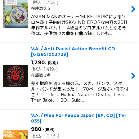
(
税込
:
1,705
)
.-
在庫数 2点
ASIAN MANのオーナー"MIKE PARK"によるソ
ロ名義！子供向けSKA/INDIEPOPな内容の2011
年作アルバム！ 4枚目のソロアルバムとなる今
作は、子供向けの曲を12曲収録。しかも…
V.A. / Anti-Racist Action Benefit CD
[
612851003729
]
1,290
.-
(税別)
(
税込
:
1,419
)
.-
在庫数 3点
差別撤廃を唱える旗の元、スカ、パンク、メタ
ル・バンドが集まった！！70ページ及ぶ小冊子付
き！！ Jello Biafra、Napalm Death、Less
Than Jake、H2O、Suici…
V.A. / Plea For Peace Japan [EP, CD]
[
TV-
035
]
980
.-
(税別)
(
税込
:
1,078
)
.-