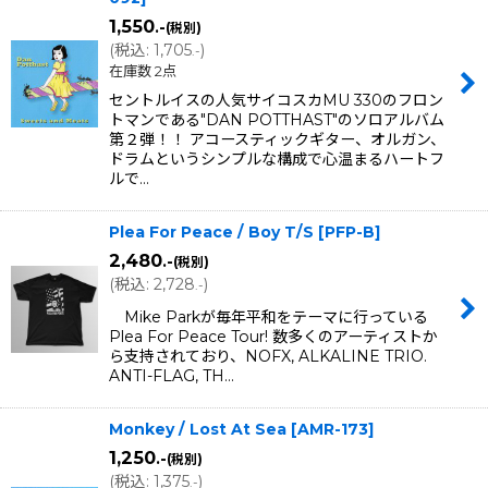
1,550
.-
(税別)
(
税込
:
1,705
)
.-
在庫数 2点
セントルイスの人気サイコスカMU 330のフロン
トマンである"DAN POTTHAST"のソロアルバム
第２弾！！ アコースティックギター、オルガン、
ドラムというシンプルな構成で心温まるハートフ
ルで…
Plea For Peace / Boy T/S
[
PFP-B
]
2,480
.-
(税別)
(
税込
:
2,728
)
.-
Mike Parkが毎年平和をテーマに行っている
Plea For Peace Tour! 数多くのアーティストか
ら支持されており、NOFX, ALKALINE TRIO.
ANTI-FLAG, TH…
Monkey / Lost At Sea
[
AMR-173
]
1,250
.-
(税別)
(
税込
:
1,375
)
.-