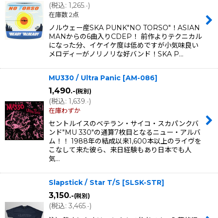
(
税込
:
1,265
)
.-
在庫数 2点
ノルウェー産SKA PUNK"NO TORSO"！ASIAN
MANからの6曲入りCDEP！ 前作よりテクニカル
になった分、イケイケ度は低めですが小気味良い
メロディーがノリノリな好バンド！SKA P…
MU330 / Ultra Panic
[
AM-086
]
1,490
.-
(税別)
(
税込
:
1,639
)
.-
在庫わずか
セントルイスのベテラン・サイコ・スカパンクバ
ンド"MU 330"の通算7枚目となるニュー・アルバ
ム！！ 1988年の結成以来1,600本以上のライヴを
こなして来た彼ら、来日経験もあり日本でも人
気…
Slapstick / Star T/S
[
SLSK-STR
]
3,150
.-
(税別)
(
税込
:
3,465
)
.-