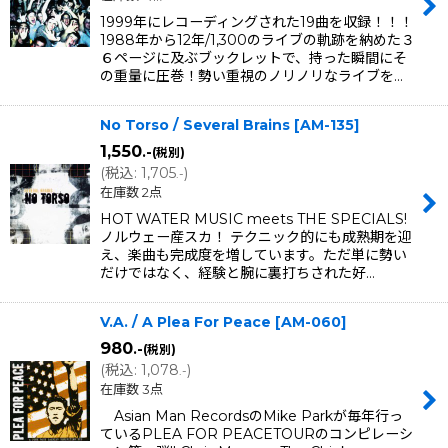
1999年にレコーディングされた19曲を収録！！！
1988年から12年/1,300のライブの軌跡を納めた３
６ページに及ぶブックレットで、持った瞬間にそ
の重量に圧巻！勢い重視のノリノリなライブを…
No Torso / Several Brains
[
AM-135
]
1,550
.-
(税別)
(
税込
:
1,705
)
.-
在庫数 2点
HOT WATER MUSIC meets THE SPECIALS!
ノルウェー産スカ！ テクニック的にも成熟期を迎
え、楽曲も完成度を増しています。ただ単に勢い
だけではなく、経験と腕に裏打ちされた好…
V.A. / A Plea For Peace
[
AM-060
]
980
.-
(税別)
(
税込
:
1,078
)
.-
在庫数 3点
Asian Man RecordsのMike Parkが毎年行っ
ているPLEA FOR PEACETOURのコンピレーシ