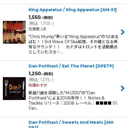
King Apparatus / King Apparatus
[
AM-51
]
1,550
.-
(税別)
(
税込
:
1,705
)
.-
在庫数 2点
"Chris Murray"率いる"King Apparatus"の1stある
ばむ！！3rd Wave Of Ska前夜、その礎となる希
有なサウンド！！ カナダはトロントを活動拠点
としていたスカ・…
Dan Potthast / Eat The Planet
[
DPETP
]
1,250
.-
(税別)
(
税込
:
1,375
)
.-
在庫わずか
新曲11曲を収録した"MU330"の"Dan
Potthast"による2008年作！！ Notes &
Tracklis リリース：2008 レーベル：■■■■ 01.
Fan…
Dan Potthast / Sweets And Meats
[
AM-
092
]