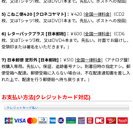
枚、又はTシャツ1枚、又はDVD1本まで。先払い。ポストへの投函)
5) こねこ便420 [クロネコヤマト]：
￥420
[全国一律料金]
（CD2
枚、又はTシャツ1枚、又はDVD1本まで。先払い。ポストへの投函)
6) レターパックプラス [日本郵政]：
￥600
[全国一律料金]
（CD6
枚、又はTシャツ3枚、又はDVD4本まで。先払い。対面でお届けし、
受領印または署名をいただきます。)
7) 日本郵便 定形外 [日本郵政]：
￥510
[全国一律料金]
（アナログ盤1
枚購入専用。先払い。保証、追跡番号ナシ。到着日時の指定ナシ。郵
便受箱へ配達。郵便受箱に入らない場合は、不在配達通知書を差し入
れた上で、配達を行う郵便局へ持ち戻ります。)
お支払い方法(クレジットカード対応)