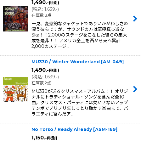
1,490
.-
(税別)
(
税込
:
1,639
)
.-
在庫数 3点
一見、変態的なジャケットでありいかがわしさの
漂う彼らですが、サウンドの方は至極真っ当な
Ska！！2,000のステージをこなした彼らの集大
成を是非！！ アメリカ全土を西から東へ累計
2,000のステージ…
MU330 / Winter Wonderland
[
AM-049
]
1,490
.-
(税別)
(
税込
:
1,639
)
.-
在庫数 2点
MU330が送るクリスマス・アルバム！！ オリジ
ナルにトラディショナル・ソングを含んだ全10
曲。クリスマス・パーティには欠かせないアップ
テンポでノリノリ矢しっとり聴かす楽曲まで、バ
ラエティに富んだア…
No Torso / Ready Already
[
ASM-169
]
1,150
.-
(税別)