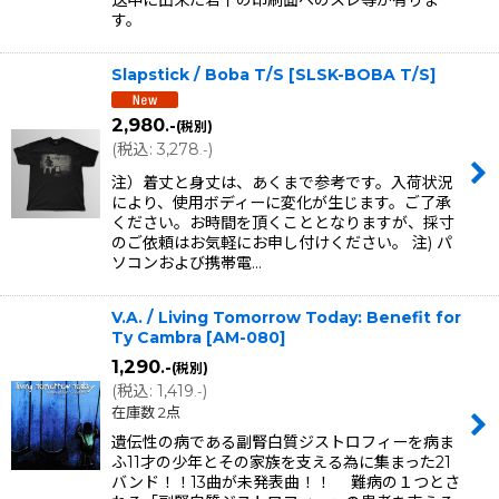
送中に出来た若干の印刷面へのスレ等が有りま
す。
Slapstick / Boba T/S
[
SLSK-BOBA T/S
]
2,980
.-
(税別)
(
税込
:
3,278
)
.-
注）着丈と身丈は、あくまで参考です。入荷状況
により、使用ボディーに変化が生じます。ご了承
ください。お時間を頂くこととなりますが、採寸
のご依頼はお気軽にお申し付けください。 注) パ
ソコンおよび携帯電…
V.A. / Living Tomorrow Today: Benefit for
Ty Cambra
[
AM-080
]
1,290
.-
(税別)
(
税込
:
1,419
)
.-
在庫数 2点
遺伝性の病である副腎白質ジストロフィーを病ま
ふ11才の少年とその家族を支える為に集まった21
バンド！！13曲が未発表曲！！ 難病の１つとさ