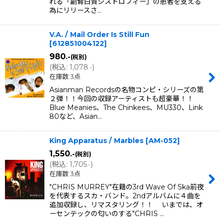
れる「副腎白質ジストロフィー」の患者を支える
為にリリースさ…
V.A. / Mail Order Is Still Fun
[
612851004122
]
980
.-
(税別)
(
税込
:
1,078
)
.-
在庫数 3点
Asianman Recordsの名物コンピ・シリーズの第
２弾！！今回の収録アーティストも超豪華！！
Blue Meanies、The Chinkees、MU330、Link
80など、Asian…
King Apparatus / Marbles
[
AM-052
]
1,550
.-
(税別)
(
税込
:
1,705
)
.-
在庫数 3点
"CHRIS MURREY"在籍の3rd Wave Of Ska前夜
を代表するスカ・バンド。2ndアルバムに４曲を
追加収録し、リマスタリング！！ いまでは、オ
ーセンテックの匂いのする"CHRIS …