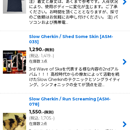
注）着丈と身丈は、あくまで参考です。入荷状況
により、使用ボディーに変化が生じます。ご了承
ください。お時間を頂くこととなりますが、採寸
のご依頼はお気軽にお申し付けください。 注) パ
ソコンおよび携帯電…
Slow Gherkin / Shed Some Skin
[
ASM-
035
]
1,290
.-
(税別)
(
税込
:
1,419
)
.-
在庫数 3点
3rd Wave of Skaを代表する様な内容の2ndアル
バム！！！ 高校時代からの僚友によって活動を続
けたSlow Gherkinのテクニックとソングライティ
ング、シンフォニックの全てが頂点を迎…
Slow Gherkin / Run Screaming
[
ASM-
078
]
1,550
.-
(税別)
(
税込
:
1,705
)
.-
在庫数 2点