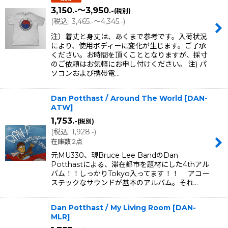
3,150
～3,950
.-
.-
(税別)
(
税込
:
3,465
～4,345
)
.-
.-
注）着丈と身丈は、あくまで参考です。入荷状況
により、使用ボディーに変化が生じます。ご了承
ください。お時間を頂くこととなりますが、採寸
のご依頼はお気軽にお申し付けください。 注) パ
ソコンおよび携帯電…
Dan Potthast / Around The World
[
DAN-
ATW
]
1,753
.-
(税別)
(
税込
:
1,928
)
.-
在庫数 2点
元MU330、現Bruce Lee BandのDan
Potthastによる、滞在都市を題材にした4thアル
バム！！しっかりTokyo入ってます！！ アコー
ステックなサウンドが基本のアルバム。それ…
Dan Potthast / My Living Room
[
DAN-
MLR
]