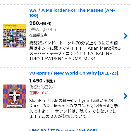
V.A. / A Mailorder For The Masses
[
AM-
100
]
980
.-
(税別)
(
税込
:
1,078
)
.-
在庫数 2点
総勢28バンド、トータル70分以上なのにこの値
段はホントに驚きです！！！ Asian Manが贈る
スーパー・チープ・コンピ！！！ALKALINE
TRIO, LAWRENCE ARMS, MU33…
78 Rpm's / New World Chivalry
[
DILL-23
]
1,490
.-
(税別)
(
税込
:
1,639
)
.-
在庫わずか
Skankin Pickleの紅一点、Lynette率いる78
Rpm'sのRudimentsのフロントマンBrentも参
加ですよ！！ サウンドは、聴くまでもないでし
ょ！？この２人が参加していて…
LINK 80 / 17 Reasons
[
AM-005
]