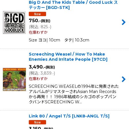
Big D And The Kids Table / Good Luck ス
テッカー
[
BGD-STK
]
750
.-
(税別)
(
税込
:
825
)
.-
在庫わずか
Size ヨコ| 10cm タテ| 10.3cm
Screeching Weasel / How To Make
Enemies And Irritate People
[
97CD
]
3,490
.-
(税別)
(
税込
:
3,839
)
.-
在庫わずか
SCREECHING WEASELの1994年に発表された
アルバムがリマスターされAsian Man Records
から再発！！ 1986年結成のシカゴのポップパン
クバンドSCREECHING W…
Link 80 / Angel T/S
[
LNK8-ANGL T/S
]
3,150