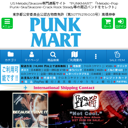
US Melodic/Skacore専門通販サイト "PUNKMART" 「Melodic~Pop
Punk~Ska/Skacore~Crack Rock Steady等の周辺バンドをセレクト」
東京都公安委員会公認古物商免許（第307792119003号）髙橋伸幸
メニュー
カート
ログイン
カテゴリ
マイページ
商品検索
ご利用案内
SALE ITEM