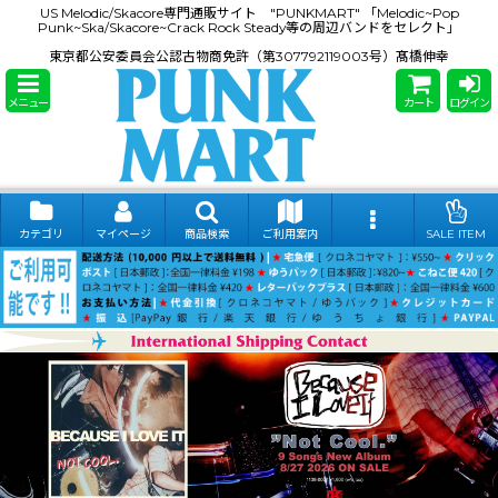
US Melodic/Skacore専門通販サイト "PUNKMART" 「Melodic~Pop
Punk~Ska/Skacore~Crack Rock Steady等の周辺バンドをセレクト」
東京都公安委員会公認古物商免許（第307792119003号）髙橋伸幸
メニュー
カート
ログイン
カテゴリ
マイページ
商品検索
ご利用案内
SALE ITEM