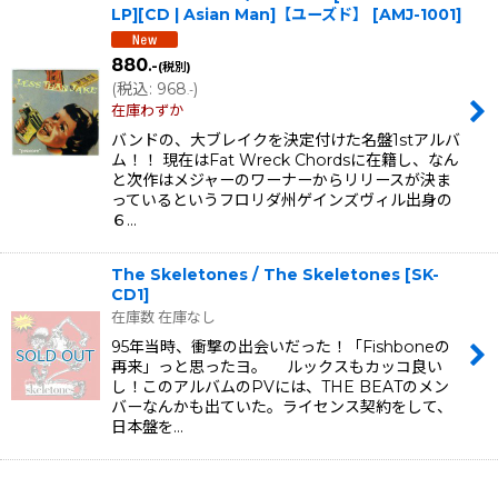
LP][CD | Asian Man]【ユーズド】
[
AMJ-1001
]
880
.-
(税別)
(
税込
:
968
)
.-
在庫わずか
バンドの、大ブレイクを決定付けた名盤1stアルバ
ム！！ 現在はFat Wreck Chordsに在籍し、なん
と次作はメジャーのワーナーからリリースが決ま
っているというフロリダ州ゲインズヴィル出身の
６…
The Skeletones / The Skeletones
[
SK-
CD1
]
在庫数 在庫なし
95年当時、衝撃の出会いだった！「Fishboneの
再来」っと思ったヨ。 ルックスもカッコ良い
し！このアルバムのPVには、THE BEATのメン
バーなんかも出ていた。ライセンス契約をして、
日本盤を…