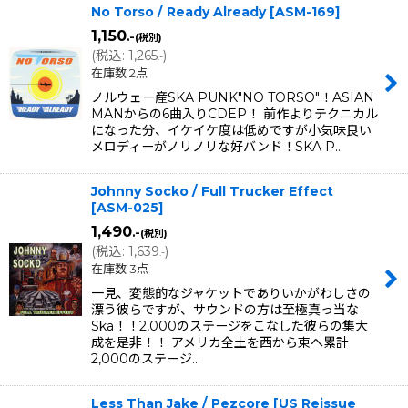
No Torso / Ready Already
[
ASM-169
]
1,150
.-
(税別)
(
税込
:
1,265
)
.-
在庫数 2点
ノルウェー産SKA PUNK"NO TORSO"！ASIAN
MANからの6曲入りCDEP！ 前作よりテクニカル
になった分、イケイケ度は低めですが小気味良い
メロディーがノリノリな好バンド！SKA P…
Johnny Socko / Full Trucker Effect
[
ASM-025
]
1,490
.-
(税別)
(
税込
:
1,639
)
.-
在庫数 3点
一見、変態的なジャケットでありいかがわしさの
漂う彼らですが、サウンドの方は至極真っ当な
Ska！！2,000のステージをこなした彼らの集大
成を是非！！ アメリカ全土を西から東へ累計
2,000のステージ…
Less Than Jake / Pezcore [US Reissue