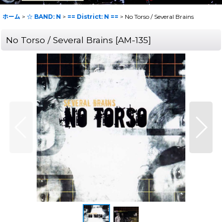
ホーム
>
☆ BAND: N
>
== District: N ==
>
No Torso / Several Brains
No Torso / Several Brains
[
AM-135
]