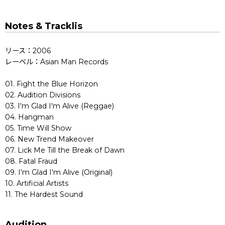
Notes & Tracklis
リース：2006
レーベル：Asian Man Records
01. Fight the Blue Horizon
02. Audition Divisions
03. I'm Glad I'm Alive (Reggae)
04. Hangman
05. Time Will Show
06. New Trend Makeover
07. Lick Me Till the Break of Dawn
08. Fatal Fraud
09. I'm Glad I'm Alive (Original)
10. Artificial Artists
11. The Hardest Sound
Audition