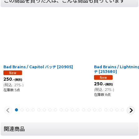
この商品を買った人は、こんな商品も買っています
Bad Brains / Capitol バッヂ
[
20905
]
Bad Brains / Lightni
ヂ
[
253680
]
250
.-
(税別)
250
.-
(
税込
:
275
)
(税別)
.-
(
税込
:
275
)
在庫数 5点
.-
在庫数 8点
関連商品