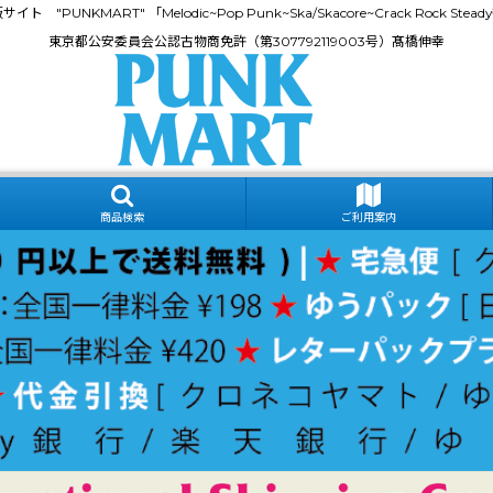
門通販サイト "PUNKMART" 「Melodic~Pop Punk~Ska/Skacore~Crack Rock
東京都公安委員会公認古物商免許（第307792119003号）髙橋伸幸
商品検索
ご利用案内