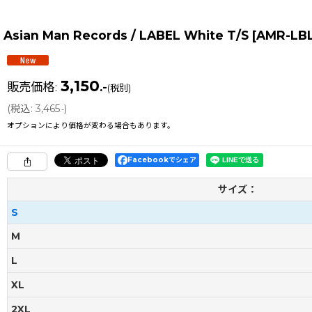
Asian Man Records / LABEL White T/S
[
AMR-LB
3,150
販売価格
:
.-
(税別)
(
税込
:
3,465
)
.-
オプションにより価格が変わる場合もあります。
Facebookでシェア
サイズ：
S
M
L
XL
2XL