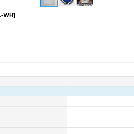
L-WH
]