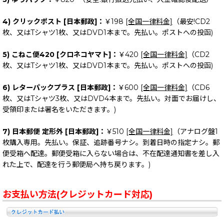
4) クリックポスト [日本郵政]：
￥198
[全国一律料金]
（最安!CD2
枚、又はTシャツ1枚、又はDVD1本まで。先払い。ポストへの投函)
5) こねこ便420 [クロネコヤマト]：
￥420
[全国一律料金]
（CD2
枚、又はTシャツ1枚、又はDVD1本まで。先払い。ポストへの投函)
6) レターパックプラス [日本郵政]：
￥600
[全国一律料金]
（CD6
枚、又はTシャツ3枚、又はDVD4本まで。先払い。対面でお届けし、
受領印または署名をいただきます。)
7) 日本郵便 定形外 [日本郵政]：
￥510
[全国一律料金]
（アナログ盤1
枚購入専用。先払い。保証、追跡番号ナシ。到着日時の指定ナシ。郵
便受箱へ配達。郵便受箱に入らない場合は、不在配達通知書を差し入
れた上で、配達を行う郵便局へ持ち戻ります。)
お支払い方法(クレジットカード対応)