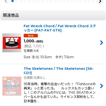
関連商品
Fat Wreck Chord / Fat Wreck Chord ステ
ッカー
[
FAT-FAT-STK
]
1,000
.-
(税別)
(
税込
:
1,100
)
.-
在庫数 8点
Size ヨコ| 10.5cm タテ| 7.6cm
The Skeletones / The Skeletones
[
SK-
CD1
]
在庫数 在庫なし
95年当時、衝撃の出会いだった！「Fishboneの
再来」っと思ったヨ。 ルックスもカッコ良い
し！このアルバムのPVには、THE BEATのメン
バーなんかも出ていた。ライセンス契約をして、
日本盤を…