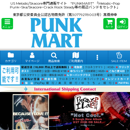
US Melodic/Skacore専門通販サイト "PUNKMART" 「Melodic~Pop
Punk~Ska/Skacore~Crack Rock Steady等の周辺バンドをセレクト」
東京都公安委員会公認古物商免許（第307792119003号）髙橋伸幸
メニュー
カート
ログイン
カテゴリ
マイページ
商品検索
ご利用案内
SALE ITEM