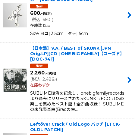
600
.-
(税別)
(
税込
:
660
)
.-
在庫数 15点
Size ヨコ| 3.5cm タテ| 5cm
【日本盤】V.A. / BEST of SKUNK [JPN
Orig.LP][CD | ONE BIG FAMILY]【ユーズド】
[
DQC-741
]
2,260
.-
(税別)
(
税込
:
2,486
)
.-
在庫わずか
SUBLIME復活を記念し、onebigfamilyrecords
より過去にリリースされたSKUNK RECORDSの
楽曲を集めたベスト盤！全21曲収録！ SUBLIME
の未発表楽曲(Bradの生…
Leftöver Crack / Old Logo パッチ
[
LTCK-
OLDL PATCHI
]