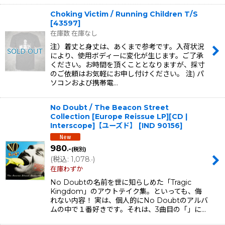
Choking Victim / Running Children T/S
[
43597
]
在庫数 在庫なし
注）着丈と身丈は、あくまで参考です。入荷状況
により、使用ボディーに変化が生じます。ご了承
ください。お時間を頂くこととなりますが、採寸
のご依頼はお気軽にお申し付けください。 注) パ
ソコンおよび携帯電…
No Doubt / The Beacon Street
Collection [Europe Reissue LP][CD |
Interscope]【ユーズド】
[
IND 90156
]
980
.-
(税別)
(
税込
:
1,078
)
.-
在庫わずか
No Doubtの名前を世に知らしめた「Tragic
Kingdom」のアウトテイク集。といっても、侮
れない内容！ 実は、個人的にNo Doubtのアルバ
ムの中で１番好きです。それは、3曲目の「」に…