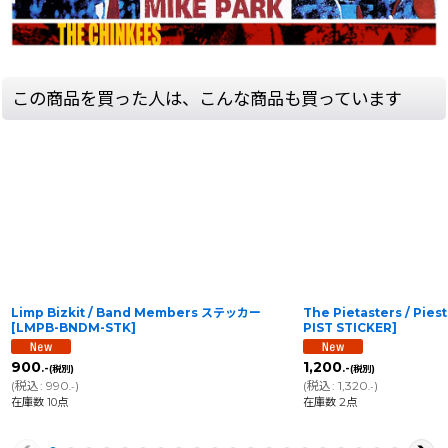
この商品を買った人は、こんな商品も買っています
Limp Bizkit / Band Members ステッカー
The Pietasters / P
[
LMPB-BNDM-STK
]
PIST STICKER
]
900
1,200
.-
.-
(税別)
(税別)
(
税込
:
990
)
(
税込
:
1,320
)
.-
.-
在庫数 10点
在庫数 2点