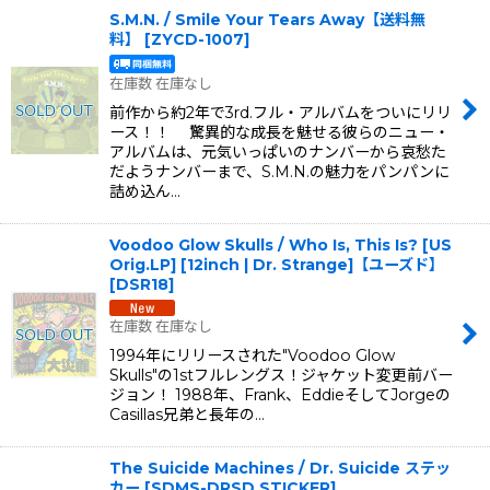
S.M.N. / Smile Your Tears Away【送料無
料】
[
ZYCD-1007
]
在庫数 在庫なし
前作から約2年で3rd.フル・アルバムをついにリリ
ース！！ 驚異的な成長を魅せる彼らのニュー・
アルバムは、元気いっぱいのナンバーから哀愁た
だようナンバーまで、S.M.N.の魅力をパンパンに
詰め込ん…
Voodoo Glow Skulls / Who Is, This Is? [US
Orig.LP] [12inch | Dr. Strange]【ユーズド】
[
DSR18
]
在庫数 在庫なし
1994年にリリースされた"Voodoo Glow
Skulls"の1stフルレングス！ジャケット変更前バー
ジョン！ 1988年、Frank、EddieそしてJorgeの
Casillas兄弟と長年の…
The Suicide Machines / Dr. Suicide ステッ
カー
[
SDMS-DRSD STICKER
]