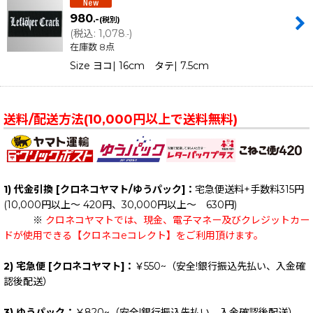
980
.-
(税別)
(
税込
:
1,078
)
.-
在庫数 8点
Size ヨコ| 16cm タテ| 7.5cm
送料/配送方法(10,000円以上で送料無料)
1) 代金引換 [クロネコヤマト/ゆうパック]：
宅急便送料+手数料315円
(10,000円以上～ 420円、30,000円以上～ 630円)
※
クロネコヤマトでは、現金、電子マネー及びクレジットカー
ドが使用できる【クロネコeコレクト】をご利用頂けます。
2) 宅急便 [クロネコヤマト]：
￥550~（安全!銀行振込先払い、入金確
認後配送）
3) ゆうパック：
￥820~（安全!銀行振込先払い、入金確認後配送）