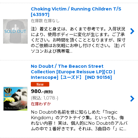
Choking Victim / Running Children T/S
[
43597
]
在庫数 在庫なし
注）着丈と身丈は、あくまで参考です。入荷状況
により、使用ボディーに変化が生じます。ご了承
ください。お時間を頂くこととなりますが、採寸
のご依頼はお気軽にお申し付けください。 注) パ
ソコンおよび携帯電…
No Doubt / The Beacon Street
Collection [Europe Reissue LP][CD |
Interscope]【ユーズド】
[
IND 90156
]
980
.-
(税別)
(
税込
:
1,078
)
.-
在庫わずか
No Doubtの名前を世に知らしめた「Tragic
Kingdom」のアウトテイク集。といっても、侮
れない内容！ 実は、個人的にNo Doubtのアルバ
ムの中で１番好きです。それは、3曲目の「」に…