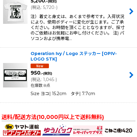
5,200
.-
(税別)
(
税込
:
5,720
)
.-
注）着丈と身丈は、あくまで参考です。入荷状況
により、使用ボディーに変化が生じます。ご了承
ください。お時間を頂くこととなりますが、採寸
のご依頼はお気軽にお申し付けください。 注) パ
ソコンおよび携帯電…
Operation Ivy / Logo ステッカー
[
OPIV-
LOGO STK
]
950
.-
(税別)
(
税込
:
1,045
)
.-
在庫数 8点
Size ヨコ| 15.2cm タテ| 7.7cm
送料/配送方法(10,000円以上で送料無料)