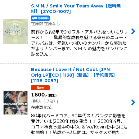
S.M.N. / Smile Your Tears Away【送料無
料】
[
ZYCD-1007
]
在庫数 在庫なし
前作から約2年で3rd.フル・アルバムをついにリリ
ース！！ 驚異的な成長を魅せる彼らのニュー・
アルバムは、元気いっぱいのナンバーから哀愁た
だようナンバーまで、S.M.N.の魅力をパンパンに
詰め込ん…
Because I Love It / Not Cool. [JPN
Orig.LP][CD | 1138]【新品】【予約販売】
[
1138-0057
]
1,600
.-
(税別)
(
税込
:
1,760
)
.-
在庫数 97点
80年代ハードコア、90年代スカパンクに影響を
受け、いま(2020年代)を歌う！！ 2020年4月、
コロナ禍真っ最中の中Gu & Vo/Kevinを中心に活
動開始！！結成から3年間は、サックスが居た…