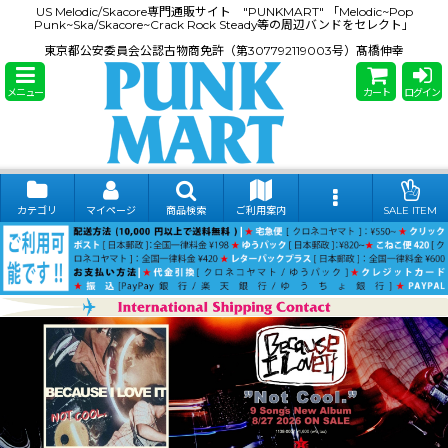
US Melodic/Skacore専門通販サイト "PUNKMART" 「Melodic~Pop
Punk~Ska/Skacore~Crack Rock Steady等の周辺バンドをセレクト」
東京都公安委員会公認古物商免許（第307792119003号）髙橋伸幸
メニュー
カート
ログイン
カテゴリ
マイページ
商品検索
ご利用案内
SALE ITEM