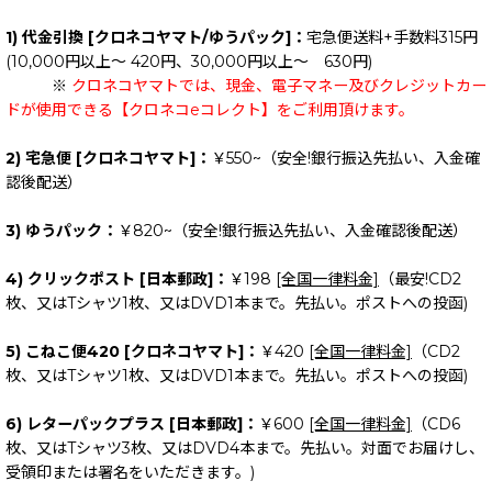
1) 代金引換 [クロネコヤマト/ゆうパック]：
宅急便送料+手数料315円
(10,000円以上～ 420円、30,000円以上～ 630円)
※
クロネコヤマトでは、現金、電子マネー及びクレジットカー
ドが使用できる【クロネコeコレクト】をご利用頂けます。
2) 宅急便 [クロネコヤマト]：
￥550~（安全!銀行振込先払い、入金確
認後配送）
3) ゆうパック：
￥820~（安全!銀行振込先払い、入金確認後配送）
4) クリックポスト [日本郵政]：
￥198
[全国一律料金]
（最安!CD2
枚、又はTシャツ1枚、又はDVD1本まで。先払い。ポストへの投函)
5) こねこ便420 [クロネコヤマト]：
￥420
[全国一律料金]
（CD2
枚、又はTシャツ1枚、又はDVD1本まで。先払い。ポストへの投函)
6) レターパックプラス [日本郵政]：
￥600
[全国一律料金]
（CD6
枚、又はTシャツ3枚、又はDVD4本まで。先払い。対面でお届けし、
受領印または署名をいただきます。)