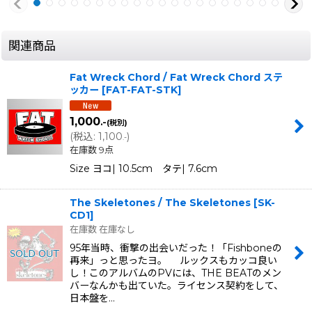
関連商品
Fat Wreck Chord / Fat Wreck Chord ステ
ッカー
[
FAT-FAT-STK
]
1,000
.-
(税別)
(
税込
:
1,100
)
.-
在庫数 9点
Size ヨコ| 10.5cm タテ| 7.6cm
The Skeletones / The Skeletones
[
SK-
CD1
]
在庫数 在庫なし
95年当時、衝撃の出会いだった！「Fishboneの
再来」っと思ったヨ。 ルックスもカッコ良い
し！このアルバムのPVには、THE BEATのメン
バーなんかも出ていた。ライセンス契約をして、
日本盤を…