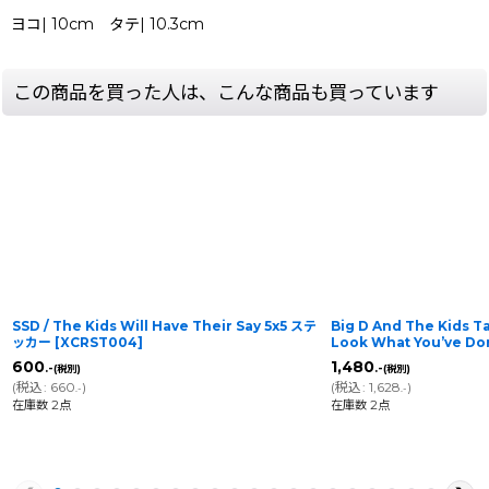
ヨコ| 10cm タテ| 10.3cm
この商品を買った人は、こんな商品も買っています
SSD / The Kids Will Have Their Say 5x5 ステ
Big D And The Kids Tab
ッカー
[
XCRST004
]
Look What You’ve Don
600
1,480
.-
.-
(税別)
(税別)
(
税込
:
660
)
(
税込
:
1,628
)
.-
.-
在庫数 2点
在庫数 2点