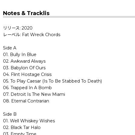
Notes & Tracklis
リリース: 2020
レーベル: Fat Wreck Chords
Side A
01. Bully In Blue
02. Awkward Always
03. Babylon Of Ours
04. Flint Hostage Crisis
05. To Play Caesar (Is To Be Stabbed To Death)
06. Trapped In A Bomb
07. Detroit Is The New Miami
08. Eternal Contrarian
Side B
01. Well Whiskey Wishes
02. Black Tar Halo
03. Empty Time