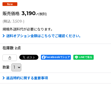
3,190
販売価格
:
.-
(税別)
(
税込
:
3,509
)
.-
規格外送料
代が必要になります。
送料オプション金額はこちらでご確認ください。
在庫数 2点
Facebookでシェア
数量
:
返品特約に関する重要事項