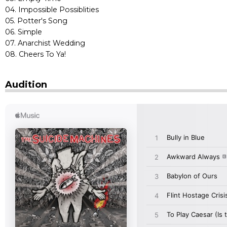
04. Impossible Possiblities
05. Potter's Song
06. Simple
07. Anarchist Wedding
08. Cheers To Ya!
Audition