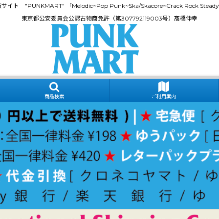
門通販サイト "PUNKMART" 「Melodic~Pop Punk~Ska/Skacore~Crack Rock
東京都公安委員会公認古物商免許（第307792119003号）髙橋伸幸
商品検索
ご利用案内