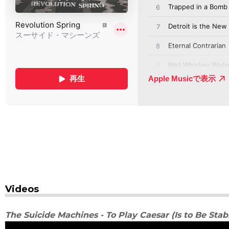
Videos
The Suicide Machines - To Play Caesar (Is to Be Sta