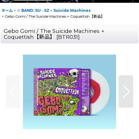
ホーム
>
☆ BAND: SU - SZ
>
Suicide Machines
>
Gebo Gomi / The Suicide Machines + Coquettish【新品】
Gebo Gomi / The Suicide Machines +
Coquettish【新品】
[
BTR031
]