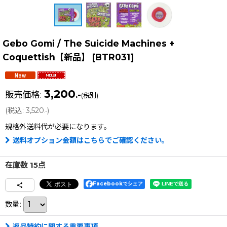
Gebo Gomi / The Suicide Machines +
Coquettish【新品】
[
BTR031
]
3,200
販売価格
:
.-
(税別)
(
税込
:
3,520
)
.-
規格外送料
代が必要になります。
送料オプション金額はこちらでご確認ください。
在庫数 15点
Facebookでシェア
数量
:
返品特約に関する重要事項