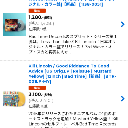
ジナル・カラー盤]【新品】
[
1138-0051
]
1,280
.-
(税別)
(
税込
:
1,408
)
.-
在庫数 9点
Bad Time Recordsのスプリット・シリーズ第１
弾は、Less Than JakeとKill Lincoln！日本オリ
ジナル・カラー盤でリリース！ 3rd Wave・オ
ブ・スカと再興に向か…
Kill Lincoln / Good Riddance To Good
Advice [US Orig.LP | Reissue | Mustard
Yellow] [12inch | Bad Time]【新品】
[
BTR-
001LP-MY
]
3,100
.-
(税別)
(
税込
:
3,410
)
.-
在庫数 16点
2015年にリリースされたミニアルバムに4曲のボ
ーナストラックを追加！Mustard Yellow盤！ Kill
Lincolnのセルフ・レーベルBad Time Records