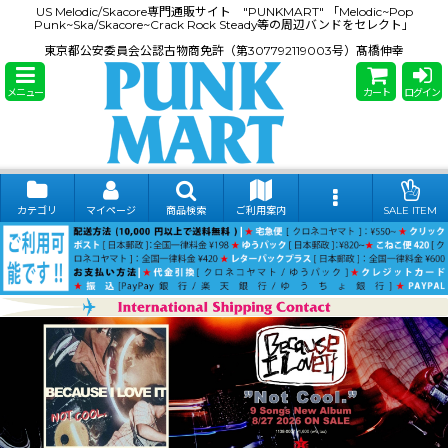
US Melodic/Skacore専門通販サイト "PUNKMART" 「Melodic~Pop
Punk~Ska/Skacore~Crack Rock Steady等の周辺バンドをセレクト」
東京都公安委員会公認古物商免許（第307792119003号）髙橋伸幸
メニュー
カート
ログイン
カテゴリ
マイページ
商品検索
ご利用案内
SALE ITEM