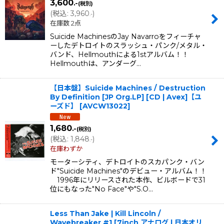
3,600
.-
(税別)
(
税込
:
3,960
)
.-
在庫数 2点
Suicide MachinesのJay Navarroをフィーチャ
ーしたデトロイトのスラッシュ・パンク/メタル・
バンド、Hellmouthによる1stアルバム！！
Hellmouthは、アンダーグ…
【日本盤】Suicide Machines / Destruction
By Definition [JP Org.LP] [CD | Avex]【ユ
ーズド】
[
AVCW13022
]
1,680
.-
(税別)
(
税込
:
1,848
)
.-
在庫わずか
モーターシティ、デトロイトのスカパンク・バン
ド"Suicide Machines"のデビュー・アルバム！！
1996年にリリースされた本作、ビルボードで31
位にもなった"No Face"や"S.O…
Less Than Jake | Kill Lincoln /
Wavebreaker #1 [7inch アナログ | 日本オリ