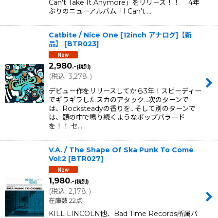
Can't Take It Anymore」をリリース！！ 4年
ぶりのニューアルバム「I Can't …
Catbite / Nice One [12inch アナログ]【新
品】
[
BTR023
]
2,980
.-
(税別)
(
税込
:
3,278
)
.-
デビュー作をリリースしてから3年！スピーディー
でギラギラしたスカのアタック...次のターンで
は、Rocksteadyの香りを...そして別のターンで
は、頭の中で鳴り続くようなポップバラード
を！！ セ…
V.A. / The Shape Of Ska Punk To Come
Vol:2
[
BTR027
]
1,980
.-
(税別)
(
税込
:
2,178
)
.-
在庫数 22点
KILL LINCOLN他、Bad Time Records所属バ