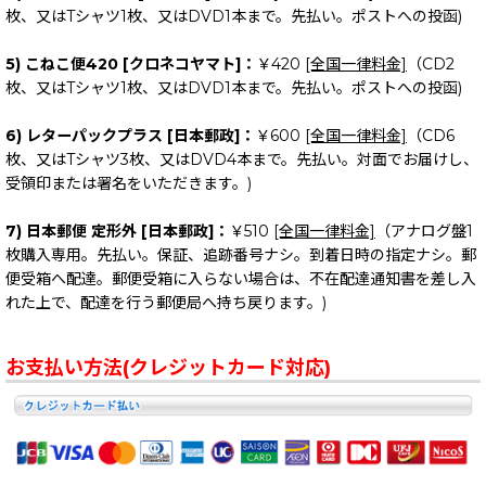
枚、又はTシャツ1枚、又はDVD1本まで。先払い。ポストへの投函)
5) こねこ便420 [クロネコヤマト]：
￥420
[全国一律料金]
（CD2
枚、又はTシャツ1枚、又はDVD1本まで。先払い。ポストへの投函)
6) レターパックプラス [日本郵政]：
￥600
[全国一律料金]
（CD6
枚、又はTシャツ3枚、又はDVD4本まで。先払い。対面でお届けし、
受領印または署名をいただきます。)
7) 日本郵便 定形外 [日本郵政]：
￥510
[全国一律料金]
（アナログ盤1
枚購入専用。先払い。保証、追跡番号ナシ。到着日時の指定ナシ。郵
便受箱へ配達。郵便受箱に入らない場合は、不在配達通知書を差し入
れた上で、配達を行う郵便局へ持ち戻ります。)
お支払い方法(クレジットカード対応)