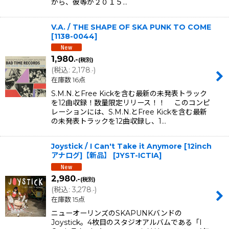
から、彼等が２０１５…
V.A. / THE SHAPE OF SKA PUNK TO COME
[
1138-0044
]
1,980
.-
(税別)
(
税込
:
2,178
)
.-
在庫数 16点
S.M.N.とFree Kickを含む最新の未発表トラック
を12曲収録！数量限定リリース！！ このコンピ
レーションには、S.M.N.とFree Kickを含む最新
の未発表トラックを12曲収録し、1…
Joystick / I Can't Take it Anymore [12inch
アナログ]【新品】
[
JYST-ICTIA
]
2,980
.-
(税別)
(
税込
:
3,278
)
.-
在庫数 15点
ニューオーリンズのSKAPUNKバンドの
Joystick。4枚目のスタジオアルバムである「I