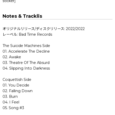
sticker]
Notes & Tracklis
オリジナルリリース/ディスクリリース: 2022/2022
レーベル: Bad Time Records
The Suicide Machines Side
01. Accelerate The Decline
02. Awake
03. Theatre Of The Absurd
04. Slipping Into Darkness
Coquettish Side
01. You Decide
02. Falling Down
03. Burn
04. I Feel
05. Song #3