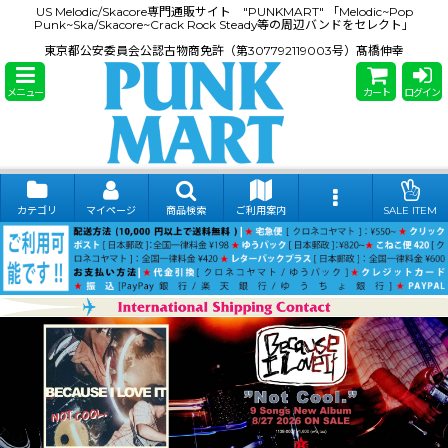
US Melodic/Skacore専門通販サイト "PUNKMART" 「Melodic~Pop
Punk~Ska/Skacore~Crack Rock Steady等の周辺バンドをセレクト」
東京都公安委員会公認古物商免許（第307792119003号）髙橋伸幸
メニュー
カート
ログイン
カテゴリ
マイページ
商品検索
ご利用案内
SALE ITEM