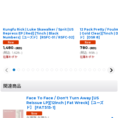
Kungfu Rick | Luke Skawalker / Sprit [US
12 Pack Pretty / Fou
Repress EP | Red] [7inch | Black
| Gold Clear][7inch 
Numbers]【ユーズド】
[
RSFC-01 / RSFC-02
]
ド】
[
DSR 8
]
1,480
780
.-
.-
(税別)
(税別)
(
税込
:
1,628
)
(
税込
:
858
)
.-
.-
在庫わずか
在庫わずか
関連商品
Face To Face / Don't Turn Away [US
Reissue LP][12inch | Fat Wreck]【ユーズ
ド】
[
FAT515-1
]
在庫数 在庫なし