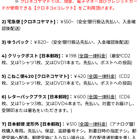
※
クロネコヤマトでは、現金、電子マネー及びクレジットカー
ドが使用できる【クロネコeコレクト】をご利用頂けます。
2) 宅急便 [クロネコヤマト]：
￥550~（安全!銀行振込先払い、入金確
認後配送）
3) ゆうパック：
￥820~（安全!銀行振込先払い、入金確認後配送）
4) クリックポスト [日本郵政]：
￥198
[全国一律料金]
（最安!CD2
枚、又はTシャツ1枚、又はDVD1本まで。先払い。ポストへの投函)
5) こねこ便420 [クロネコヤマト]：
￥420
[全国一律料金]
（CD2
枚、又はTシャツ1枚、又はDVD1本まで。先払い。ポストへの投函)
6) レターパックプラス [日本郵政]：
￥600
[全国一律料金]
（CD6
枚、又はTシャツ3枚、又はDVD4本まで。先払い。対面でお届けし、
受領印または署名をいただきます。)
7) 日本郵便 定形外 [日本郵政]：
￥510
[全国一律料金]
（アナログ盤1
枚購入専用。先払い。保証、追跡番号ナシ。到着日時の指定ナシ。郵
便受箱へ配達。郵便受箱に入らない場合は、不在配達通知書を差し入