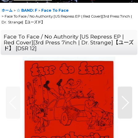
ホーム
>
☆ BAND: F
>
Face To Face
>
Face To Face / No Authority [US Repress EP | Red Cover][3rd Press 7inch |
Dr. Strange]【ユーズド】
Face To Face / No Authority [US Repress EP |
Red Cover][3rd Press 7inch | Dr. Strange]【ユーズ
ド】
[
DSR 12
]