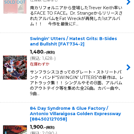
南カリフォルニアから登場したTrever Keith率い
るFACE TO FACE。Dr. Strangeからリリースさ
れたアルバムをFat Wreckが再発した1stアルバ
ム！！ 今作を最後にF…
Swingin' Utters / Hatest Grits: B-Sides
and Bullshit
[
FAT734-2
]
1,480
.-
(税別)
(
税込
:
1,628
)
.-
在庫わずか
サンフラシスコきってのグレート・ストリートパ
ンク・バンド"SWINGIN' UTTERS"の新作は、レ
アトラック集！！ シングルやそのB面、アルバム
のアウトテイク等を集めた全26曲。カバー曲や、
9曲…
84 Day Syndrome & Glue Factory /
Antonio Villaraigosa Golden Expressway
[
884502127058
]
1,900
.-
(税別)
(
税込
:
2,090
)
.-