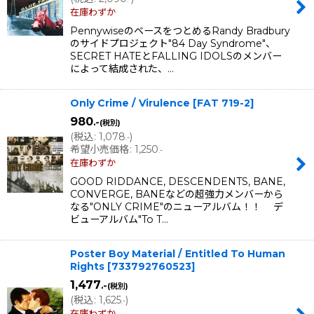
在庫わずか
PennywiseのベースをつとめるRandy Bradbury
のサイドプロジェクト"84 Day Syndrome"、
SECRET HATEとFALLING IDOLSのメンバー
によって結成された、…
Only Crime / Virulence
[
FAT 719-2
]
980
.-
(税別)
(
税込
:
1,078
)
.-
希望小売価格
:
1,250
.-
在庫わずか
GOOD RIDDANCE, DESCENDENTS, BANE,
CONVERGE, BANEなどの超強力メンバーから
なる"ONLY CRIME"のニューアルバム！！ デ
ビューアルバム"To T…
Poster Boy Material / Entitled To Human
Rights
[
733792760523
]
1,477
.-
(税別)
(
税込
:
1,625
)
.-
在庫わずか