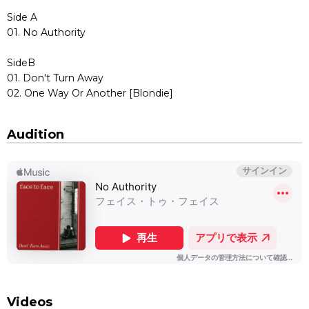
Side A
01. No Authority
SideB
01. Don't Turn Away
02. One Way Or Another [Blondie]
Audition
Videos