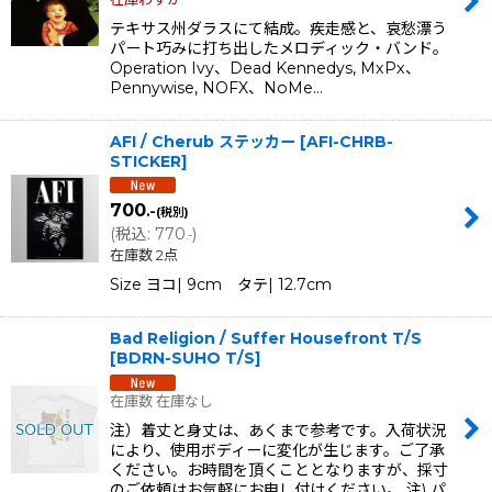
テキサス州ダラスにて結成。疾走感と、哀愁漂う
パート巧みに打ち出したメロディック・バンド。
Operation Ivy、Dead Kennedys, MxPx、
Pennywise, NOFX、NoMe…
AFI / Cherub ステッカー
[
AFI-CHRB-
STICKER
]
700
.-
(税別)
(
税込
:
770
)
.-
在庫数 2点
Size ヨコ| 9cm タテ| 12.7cm
Bad Religion / Suffer Housefront T/S
[
BDRN-SUHO T/S
]
在庫数 在庫なし
注）着丈と身丈は、あくまで参考です。入荷状況
により、使用ボディーに変化が生じます。ご了承
ください。お時間を頂くこととなりますが、採寸
のご依頼はお気軽にお申し付けください。 注) パ