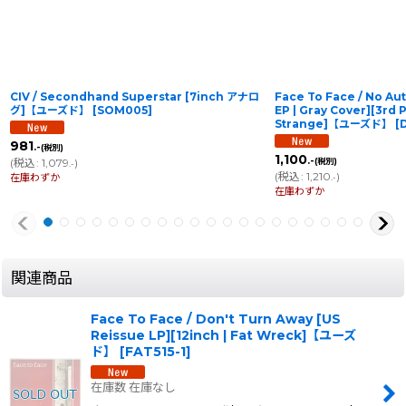
CIV / Secondhand Superstar [7inch アナロ
Face To Face / No Au
グ]【ユーズド】
[
SOM005
]
EP | Gray Cover][3rd P
Strange]【ユーズド】
[
981
.-
(税別)
1,100
.-
(
税込
:
1,079
)
(税別)
.-
(
税込
:
1,210
)
在庫わずか
.-
在庫わずか
関連商品
Face To Face / Don't Turn Away [US
Reissue LP][12inch | Fat Wreck]【ユーズ
ド】
[
FAT515-1
]
在庫数 在庫なし