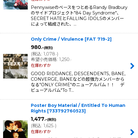
PennywiseのベースをつとめるRandy Bradbury
のサイドプロジェクト"84 Day Syndrome"、
SECRET HATEとFALLING IDOLSのメンバー
によって結成された、…
Only Crime / Virulence
[
FAT 719-2
]
980
.-
(税別)
(
税込
:
1,078
)
.-
希望小売価格
:
1,250
.-
在庫わずか
GOOD RIDDANCE, DESCENDENTS, BANE,
CONVERGE, BANEなどの超強力メンバーから
なる"ONLY CRIME"のニューアルバム！！ デ
ビューアルバム"To T…
Poster Boy Material / Entitled To Human
Rights
[
733792760523
]
1,477
.-
(税別)
(
税込
:
1,625
)
.-
在庫わずか