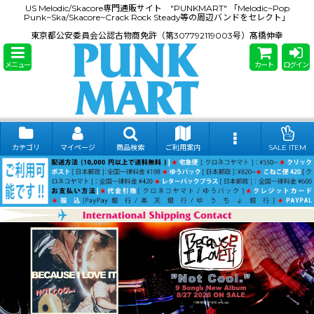
US Melodic/Skacore専門通販サイト "PUNKMART" 「Melodic~Pop
Punk~Ska/Skacore~Crack Rock Steady等の周辺バンドをセレクト」
東京都公安委員会公認古物商免許（第307792119003号）髙橋伸幸
メニュー
カート
ログイン
カテゴリ
マイページ
商品検索
ご利用案内
SALE ITEM