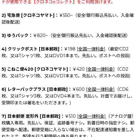
ドが使用できる【クロネコeコレクト】をご利用頂けます。
2) 宅急便 [クロネコヤマト]：
￥550~（安全!銀行振込先払い、入金確
認後配送）
3) ゆうパック：
￥820~（安全!銀行振込先払い、入金確認後配送）
4) クリックポスト [日本郵政]：
￥198
[全国一律料金]
（最安!CD2
枚、又はTシャツ1枚、又はDVD1本まで。先払い。ポストへの投函)
5) こねこ便420 [クロネコヤマト]：
￥420
[全国一律料金]
（CD2
枚、又はTシャツ1枚、又はDVD1本まで。先払い。ポストへの投函)
6) レターパックプラス [日本郵政]：
￥600
[全国一律料金]
（CD6
枚、又はTシャツ3枚、又はDVD4本まで。先払い。対面でお届けし、
受領印または署名をいただきます。)
7) 日本郵便 定形外 [日本郵政]：
￥510
[全国一律料金]
（アナログ盤1
枚購入専用。先払い。保証、追跡番号ナシ。到着日時の指定ナシ。郵
便受箱へ配達。郵便受箱に入らない場合は、不在配達通知書を差し入
れた上で、配達を行う郵便局へ持ち戻ります。)