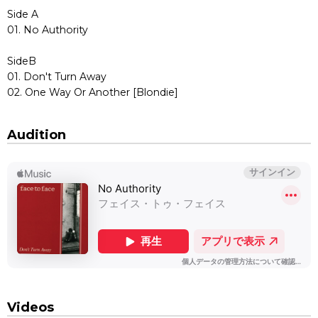
Side A
01. No Authority
SideB
01. Don't Turn Away
02. One Way Or Another [Blondie]
Audition
Videos