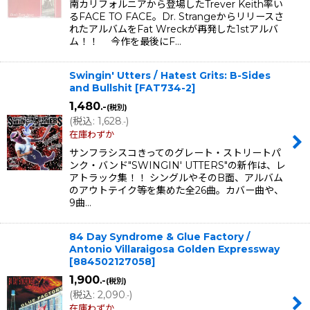
南カリフォルニアから登場したTrever Keith率い
るFACE TO FACE。Dr. Strangeからリリースさ
れたアルバムをFat Wreckが再発した1stアルバ
ム！！ 今作を最後にF…
Swingin' Utters / Hatest Grits: B-Sides
and Bullshit
[
FAT734-2
]
1,480
.-
(税別)
(
税込
:
1,628
)
.-
在庫わずか
サンフラシスコきってのグレート・ストリートパ
ンク・バンド"SWINGIN' UTTERS"の新作は、レ
アトラック集！！ シングルやそのB面、アルバム
のアウトテイク等を集めた全26曲。カバー曲や、
9曲…
84 Day Syndrome & Glue Factory /
Antonio Villaraigosa Golden Expressway
[
884502127058
]
1,900
.-
(税別)
(
税込
:
2,090
)
.-
在庫わずか