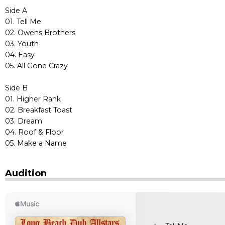
Side A
01. Tell Me
02. Owens Brothers
03. Youth
04. Easy
05. All Gone Crazy
Side B
01. Higher Rank
02. Breakfast Toast
03. Dream
04. Roof & Floor
05. Make a Name
Audition