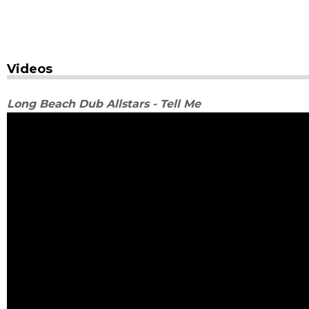
Videos
Long Beach Dub Allstars - Tell Me