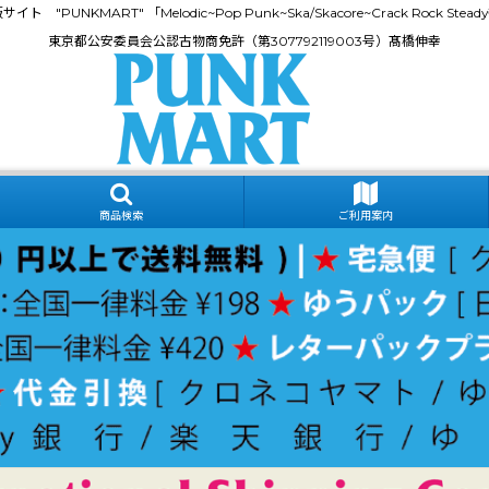
門通販サイト "PUNKMART" 「Melodic~Pop Punk~Ska/Skacore~Crack Rock
東京都公安委員会公認古物商免許（第307792119003号）髙橋伸幸
商品検索
ご利用案内