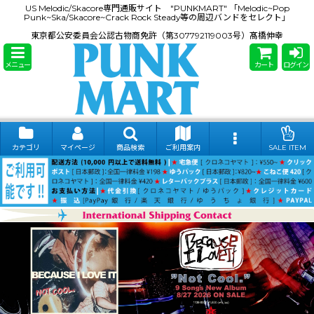
US Melodic/Skacore専門通販サイト "PUNKMART" 「Melodic~Pop
Punk~Ska/Skacore~Crack Rock Steady等の周辺バンドをセレクト」
東京都公安委員会公認古物商免許（第307792119003号）髙橋伸幸
メニュー
カート
ログイン
カテゴリ
マイページ
商品検索
ご利用案内
SALE ITEM