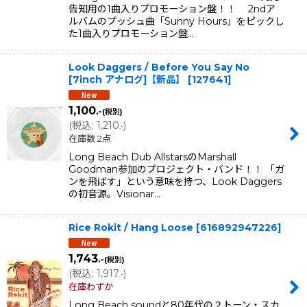
告知用の1曲入りプロモーション盤！！ 2ndア
ルバムのプッシュ曲「Sunny Hours」をピックし
た1曲入りプロモーション盤…
Look Daggers / Before You Say No
[7inch アナログ]【新品】
[
127641
]
1,100
.-
(税別)
(
税込
:
1,210
)
.-
在庫数 2点
Long Beach Dub AllstarsのMarshall
Goodman参加のプロジェクト・バンド！！ 「ガ
ンを飛ばす」という意味を持つ、Look Daggers
の初音源。Visionar…
Rice Rokit / Hang Loose
[
616892947226
]
1,743
.-
(税別)
(
税込
:
1,917
)
.-
在庫わずか
Long Beach soundと80年代の２トーン・スカ