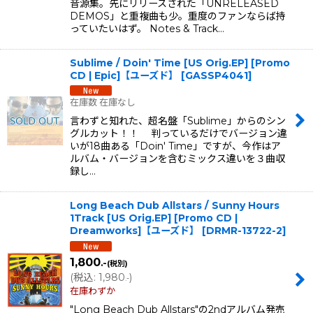
音源集。先にリリースされた「UNRELEASED
DEMOS」と重複曲も少。重度のファンならば持
っていたいはず。 Notes & Track…
Sublime / Doin' Time [US Orig.EP] [Promo
CD | Epic]【ユーズド】
[
GASSP4041
]
在庫数 在庫なし
言わずと知れた、超名盤「Sublime」からのシン
グルカット！！ 判っているだけでバージョン違
いが18曲ある「Doin' Time」ですが、今作はア
ルバム・バージョンを含むミックス違いを３曲収
録し…
Long Beach Dub Allstars / Sunny Hours
1Track [US Orig.EP] [Promo CD |
Dreamworks]【ユーズド】
[
DRMR-13722-2
]
1,800
.-
(税別)
(
税込
:
1,980
)
.-
在庫わずか
"Long Beach Dub Allstars"の2ndアルバム発売