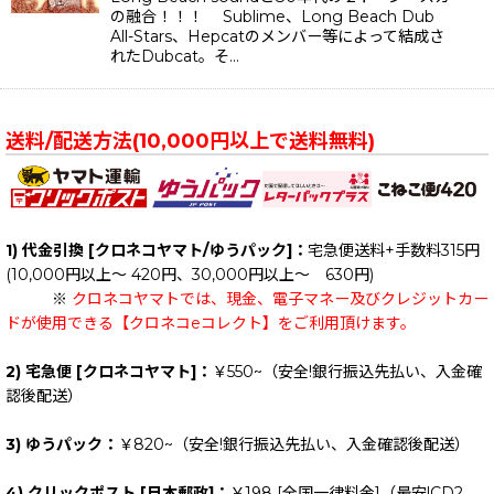
の融合！！！ Sublime、Long Beach Dub
All-Stars、Hepcatのメンバー等によって結成さ
れたDubcat。そ…
送料/配送方法(10,000円以上で送料無料)
1) 代金引換 [クロネコヤマト/ゆうパック]：
宅急便送料+手数料315円
(10,000円以上～ 420円、30,000円以上～ 630円)
※
クロネコヤマトでは、現金、電子マネー及びクレジットカー
ドが使用できる【クロネコeコレクト】をご利用頂けます。
2) 宅急便 [クロネコヤマト]：
￥550~（安全!銀行振込先払い、入金確
認後配送）
3) ゆうパック：
￥820~（安全!銀行振込先払い、入金確認後配送）
4) クリックポスト [日本郵政]：
￥198
[全国一律料金]
（最安!CD2