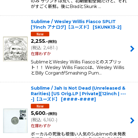
のみ サウンドは荒く、初期衝動全開だけど、それ
がすごく新鮮。後にBradとSkunk …
Sublime / Wesley Willis Fiasco SPLIT
[7inch アナログ]【ユーズド】
[
SKUNK13-2
]
2,255
.-
(税別)
(
税込
:
2,481
)
.-
在庫わずか
SublimeとWesley Willis Fiascoとのスプリッ
ト！！ Wesley Willis Fiascoは、Wesley Willis
とBilly CorganがSmashing Pum…
Sublime / Jah Is Not Dead (Unreleased &
Rarities) [US Orig.LP | Private][12inch | ---
-]【ユーズド】
[
####-####
]
5,600
.-
(税別)
(
税込
:
6,160
)
.-
在庫わずか
ボーカルの死後も根強い人気のSublimeの未発表