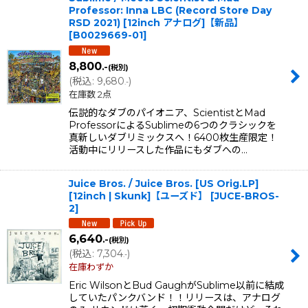
Professor: Inna LBC (Record Store Day
RSD 2021) [12inch アナログ]【新品】
[
B0029669-01
]
8,800
.-
(税別)
(
税込
:
9,680
)
.-
在庫数 2点
伝説的なダブのパイオニア、ScientistとMad
ProfessorによるSublimeの6つのクラシックを
真新しいダブリミックスへ！6400枚生産限定！
活動中にリリースした作品にもダブへの…
Juice Bros. / Juice Bros. [US Orig.LP]
[12inch | Skunk]【ユーズド】
[
JUCE-BROS-
2
]
6,640
.-
(税別)
(
税込
:
7,304
)
.-
在庫わずか
Eric WilsonとBud GaughがSublime以前に結成
していたパンクバンド！！リリースは、アナログ