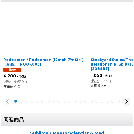
Redeemon / Redeemon [12inch アナログ]
Stockyard Stoics/The 
【新品】
[
POOK003
]
Relationship (Spli
[
208887
]
1,050
4,200
.-
(税別)
.-
(税別)
(
税込
:
1,155
)
(
税込
:
4,620
)
.-
.-
在庫数 3点
在庫数 4点
関連商品
Sublime / Meets Scientist & Mad