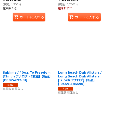
(
税込
:
1,210
)
(
税込
:
5,280
)
.-
.-
在庫数 2点
在庫わずか
カートに入れる
カートに入れる
Sublime / 40oz. To Freedom
Long Beach Dub Allstars /
[12inch アナログ・2枚組]【新品】
Long Beach Dub Allstars
[
B0024672-01
]
[12inch アナログ]【新品】
[
194491484590
]
在庫数 在庫なし
在庫数 在庫なし