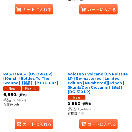
カートに入れる
カートに入れる
RAS-1 / RAS-1 [US ORG.EP]
Volcano / Volcano [US Reissue
[10inch | Bottles To The
LP | Re-mastered | Limited
Ground]【新品】
[
BTTG-003
]
Edition | Numbered][12inch |
Skunk/Don Giovanni]【新品】
[
DG-310 LP
]
6,680
.-
(税別)
(
税込
:
7,348
)
.-
5,860
.-
(税別)
在庫数 2点
(
税込
:
6,446
)
.-
在庫数 2点
カートに入れる
カートに入れる