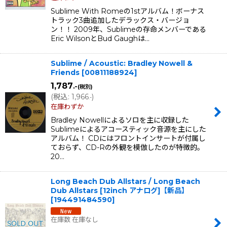
Sublime With Romeの1stアルバム！ボーナス
トラック3曲追加したデラックス・バージョ
ン！！ 2009年、Sublimeの存命メンバーである
Eric WilsonとBud Gaughは…
Sublime / Acoustic: Bradley Nowell &
Friends
[
00811188924
]
1,787
.-
(税別)
(
税込
:
1,966
)
.-
在庫わずか
Bradley Nowellによるソロを主に収録した
Sublimeによるアコースティック音源を主にした
アルバム！ CDにはフロントインサートが付属し
ておらず、CD-Rの外観を模倣したのが特徴的。
20…
Long Beach Dub Allstars / Long Beach
Dub Allstars [12inch アナログ]【新品】
[
194491484590
]
在庫数 在庫なし