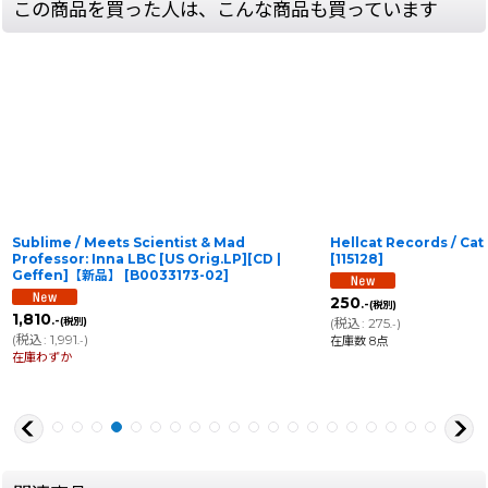
この商品を買った人は、こんな商品も買っています
Sublime / Meets Scientist & Mad
Hellcat Records / Ca
Professor: Inna LBC [US Orig.LP][CD |
[
115128
]
Geffen]【新品】
[
B0033173-02
]
250
.-
(税別)
1,810
.-
(税別)
(
税込
:
275
)
.-
(
税込
:
1,991
)
在庫数 8点
.-
在庫わずか