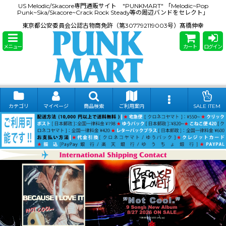
US Melodic/Skacore専門通販サイト "PUNKMART" 「Melodic~Pop
Punk~Ska/Skacore~Crack Rock Steady等の周辺バンドをセレクト」
東京都公安委員会公認古物商免許（第307792119003号）髙橋伸幸
メニュー
カート
ログイン
カテゴリ
マイページ
商品検索
ご利用案内
SALE ITEM