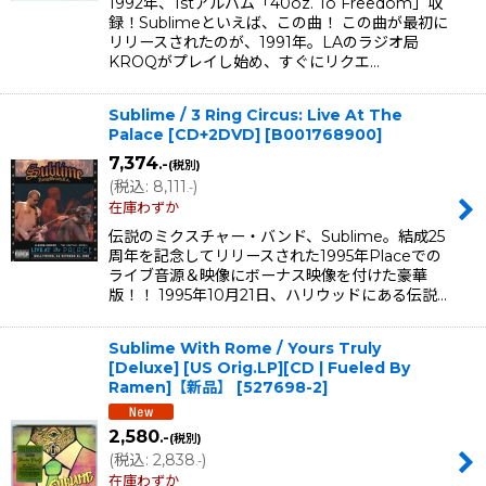
1992年、1stアルバム「40oz. To Freedom」収
録！Sublimeといえば、この曲！ この曲が最初に
リリースされたのが、1991年。LAのラジオ局
KROQがプレイし始め、すぐにリクエ…
Sublime / 3 Ring Circus: Live At The
Palace [CD+2DVD]
[
B001768900
]
7,374
.-
(税別)
(
税込
:
8,111
)
.-
在庫わずか
伝説のミクスチャー・バンド、Sublime。結成25
周年を記念してリリースされた1995年Placeでの
ライブ音源＆映像にボーナス映像を付けた豪華
版！！ 1995年10月21日、ハリウッドにある伝説…
Sublime With Rome / Yours Truly
[Deluxe] [US Orig.LP][CD | Fueled By
Ramen]【新品】
[
527698-2
]
2,580
.-
(税別)
(
税込
:
2,838
)
.-
在庫わずか