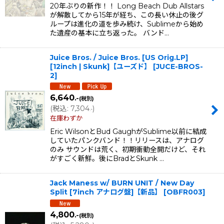
20年ぶりの新作！！ Long Beach Dub Allstars
が解散してから15年が経ち、この長い休止の後グ
ループは進化の道を歩み続け、Sublimeから始め
た遺産の基本に立ち返った。 バンド…
Juice Bros. / Juice Bros. [US Orig.LP]
[12inch | Skunk]【ユーズド】
[
JUCE-BROS-
2
]
6,640
.-
(税別)
(
税込
:
7,304
)
.-
在庫わずか
Eric WilsonとBud GaughがSublime以前に結成
していたパンクバンド！！リリースは、アナログ
のみ サウンドは荒く、初期衝動全開だけど、それ
がすごく新鮮。後にBradとSkunk …
Jack Maness w/ BURN UNIT / New Day
Split [7inch アナログ盤]【新品】
[
OBFR003
]
4,800
.-
(税別)