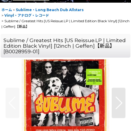
ホーム
>
Sublime・Long Beach Dub Allstars
>
Vinyl・アナログ・レコード
>
Sublime / Greatest Hits [US Reissue.LP | Limited Edition Black Vinyl] [12inch
| Geffen]【新品】
Sublime / Greatest Hits [US Reissue.LP | Limited
Edition Black Vinyl] [12inch | Geffen]【新品】
[
B0028959-01
]