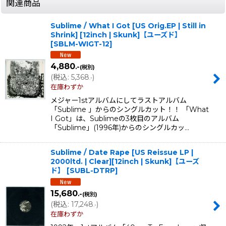
関連商品
Sublime / What I Got [US Orig.EP | Still in
Shrink] [12inch | Skunk]【ユーズド】
[
SBLM-WIGT-12
]
4,880
.-
(税別)
(
税込
:
5,368
)
.-
在庫わずか
メジャー1stアルバムにしてラストアルバム
「Sublime 」からのシングルカット！！ 「What
I Got」は、Sublimeの3枚目のアルバム
「Sublime」(1996年)からのシングルカッ…
Sublime / Date Rape [US Reissue LP |
2000ltd. | Clear][12inch | Skunk]【ユーズ
ド】
[
SUBL-DTRP
]
15,680
.-
(税別)
(
税込
:
17,248
)
.-
在庫わずか