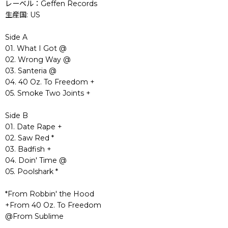
レーベル：Geffen Records
生産国: US
Side A
01. What I Got @
02. Wrong Way @
03. Santeria @
04. 40 Oz. To Freedom +
05. Smoke Two Joints +
Side B
01. Date Rape +
02. Saw Red *
03. Badfish +
04. Doin' Time @
05. Poolshark *
*From Robbin' the Hood
+From 40 Oz. To Freedom
@From Sublime