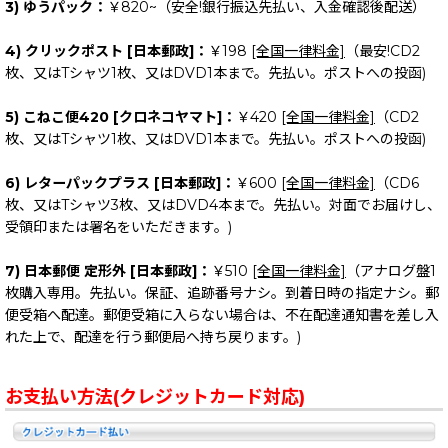
3) ゆうパック：
￥820~（安全!銀行振込先払い、入金確認後配送）
4) クリックポスト [日本郵政]：
￥198
[全国一律料金]
（最安!CD2
枚、又はTシャツ1枚、又はDVD1本まで。先払い。ポストへの投函)
5) こねこ便420 [クロネコヤマト]：
￥420
[全国一律料金]
（CD2
枚、又はTシャツ1枚、又はDVD1本まで。先払い。ポストへの投函)
6) レターパックプラス [日本郵政]：
￥600
[全国一律料金]
（CD6
枚、又はTシャツ3枚、又はDVD4本まで。先払い。対面でお届けし、
受領印または署名をいただきます。)
7) 日本郵便 定形外 [日本郵政]：
￥510
[全国一律料金]
（アナログ盤1
枚購入専用。先払い。保証、追跡番号ナシ。到着日時の指定ナシ。郵
便受箱へ配達。郵便受箱に入らない場合は、不在配達通知書を差し入
れた上で、配達を行う郵便局へ持ち戻ります。)
お支払い方法(クレジットカード対応)