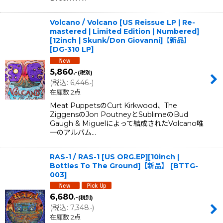
Volcano / Volcano [US Reissue LP | Re-
mastered | Limited Edition | Numbered]
[12inch | Skunk/Don Giovanni]【新品】
[
DG-310 LP
]
5,860
.-
(税別)
(
税込
:
6,446
)
.-
在庫数 2点
Meat PuppetsのCurt Kirkwood、The
ZiggensのJon PoutneyとSublimeのBud
Gaugh & Miguelによって結成されたVolcano唯
一のアルバム…
RAS-1 / RAS-1 [US ORG.EP][10inch |
Bottles To The Ground]【新品】
[
BTTG-
003
]
6,680
.-
(税別)
(
税込
:
7,348
)
.-
在庫数 2点