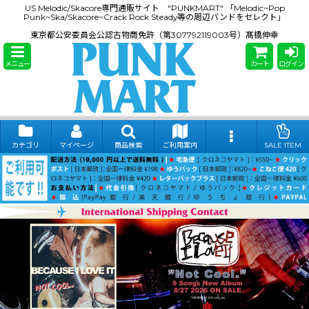
US Melodic/Skacore専門通販サイト "PUNKMART" 「Melodic~Pop
Punk~Ska/Skacore~Crack Rock Steady等の周辺バンドをセレクト」
東京都公安委員会公認古物商免許（第307792119003号）髙橋伸幸
メニュー
カート
ログイン
カテゴリ
マイページ
商品検索
ご利用案内
SALE ITEM