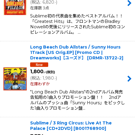
(
税込
:
6,820
)
.-
在庫数 3点
Sublime初の代表曲を集めたベストアルバム！！
「Greatest Hits」は、フロントマンのBradley
Nowellの死後にリリースされたSublime初のコン
ピレーションアルバム。 …
Long Beach Dub Allstars / Sunny Hours
1Track [US Orig.EP] [Promo CD |
Dreamworks]【ユーズド】
[
DRMR-13722-2
]
1,800
.-
(税別)
(
税込
:
1,980
)
.-
在庫わずか
"Long Beach Dub Allstars"の2ndアルバム発売
告知用の1曲入りプロモーション盤！！ 2ndア
ルバムのプッシュ曲「Sunny Hours」をピックし
た1曲入りプロモーション盤…
Sublime / 3 Ring Circus: Live At The
Palace [CD+2DVD]
[
B001768900
]