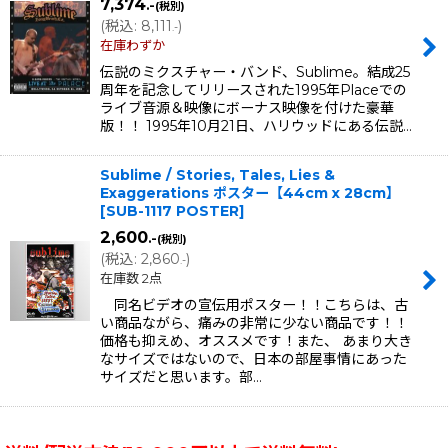
7,374
.-
(税別)
(
税込
:
8,111
)
.-
在庫わずか
伝説のミクスチャー・バンド、Sublime。結成25
周年を記念してリリースされた1995年Placeでの
ライブ音源＆映像にボーナス映像を付けた豪華
版！！ 1995年10月21日、ハリウッドにある伝説…
Sublime / Stories, Tales, Lies &
Exaggerations ポスター【44cm x 28cm】
[
SUB-1117 POSTER
]
2,600
.-
(税別)
(
税込
:
2,860
)
.-
在庫数 2点
同名ビデオの宣伝用ポスター！！こちらは、古
い商品ながら、痛みの非常に少ない商品です！！
価格も抑えめ、オススメです！また、 あまり大き
なサイズではないので、日本の部屋事情にあった
サイズだと思います。部…