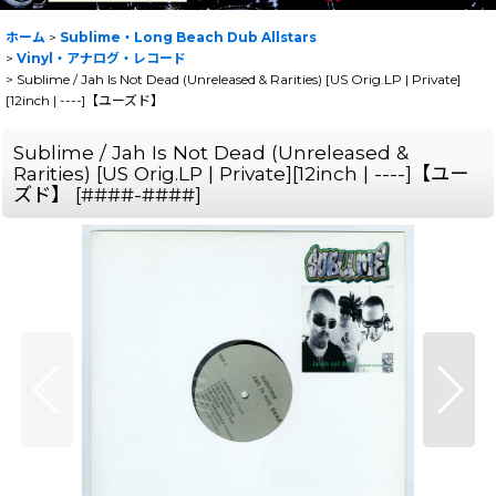
ホーム
>
Sublime・Long Beach Dub Allstars
>
Vinyl・アナログ・レコード
>
Sublime / Jah Is Not Dead (Unreleased & Rarities) [US Orig.LP | Private]
[12inch | ----]【ユーズド】
Sublime / Jah Is Not Dead (Unreleased &
Rarities) [US Orig.LP | Private][12inch | ----]【ユー
ズド】
[
####-####
]