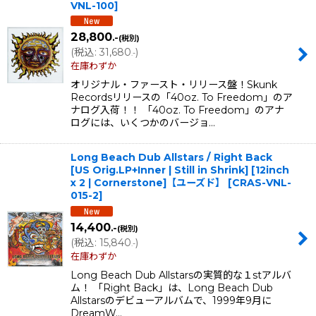
VNL-100
]
28,800
.-
(税別)
(
税込
:
31,680
)
.-
在庫わずか
オリジナル・ファースト・リリース盤！Skunk
Recordsリリースの「40oz. To Freedom」のア
ナログ入荷！！ 「40oz. To Freedom」のアナ
ログには、いくつかのバージョ…
Long Beach Dub Allstars / Right Back
[US Orig.LP+Inner | Still in Shrink] [12inch
x 2 | Cornerstone]【ユーズド】
[
CRAS-VNL-
015-2
]
14,400
.-
(税別)
(
税込
:
15,840
)
.-
在庫わずか
Long Beach Dub Allstarsの実質的な１stアルバ
ム！ 「Right Back」は、Long Beach Dub
Allstarsのデビューアルバムで、1999年9月に
DreamW…