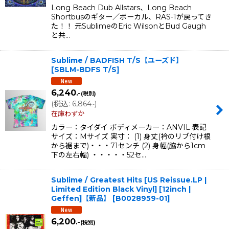
Long Beach Dub Allstars、Long Beach
Shortbusのギター／ボーカル、RAS-1が戻ってき
た！！ 元SublimeのEric WilsonとBud Gaugh
と共…
Sublime / BADFISH T/S【ユーズド】
[
SBLM-BDFS T/S
]
6,240
.-
(税別)
(
税込
:
6,864
)
.-
在庫わずか
カラー：タイダイ ボディメーカー：ANVIL 表記
サイズ：Mサイズ 実寸： (1) 身丈(衿のリブ付け根
から裾まで)・・・71センチ (2) 身幅(脇から1cm
下の左右幅) ・・・・・52セ…
Sublime / Greatest Hits [US Reissue.LP |
Limited Edition Black Vinyl] [12inch |
Geffen]【新品】
[
B0028959-01
]
6,200
.-
(税別)