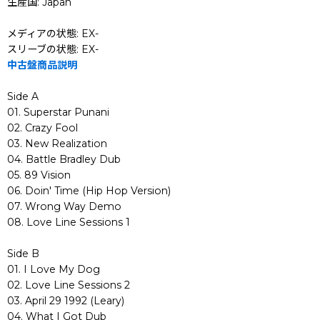
生産国: Japan
メディアの状態: EX-
スリーブの状態: EX-
中古盤商品説明
Side A
01. Superstar Punani
02. Crazy Fool
03. New Realization
04. Battle Bradley Dub
05. 89 Vision
06. Doin' Time (Hip Hop Version)
07. Wrong Way Demo
08. Love Line Sessions 1
Side B
01. I Love My Dog
02. Love Line Sessions 2
03. April 29 1992 (Leary)
04. What I Got Dub