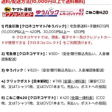
送料/配送方法(10,000円以上で送料無料)
1) 代金引換 [クロネコヤマト/ゆうパック]：
宅急便送料+手数料315円
(10,000円以上～ 420円、30,000円以上～ 630円)
※
クロネコヤマトでは、現金、電子マネー及びクレジットカー
ドが使用できる【クロネコeコレクト】をご利用頂けます。
2) 宅急便 [クロネコヤマト]：
￥550~（安全!銀行振込先払い、入金確
認後配送）
3) ゆうパック：
￥820~（安全!銀行振込先払い、入金確認後配送）
4) クリックポスト [日本郵政]：
￥198
[全国一律料金]
（最安!CD2
枚、又はTシャツ1枚、又はDVD1本まで。先払い。ポストへの投函)
5) こねこ便420 [クロネコヤマト]：
￥420
[全国一律料金]
（CD2
枚、又はTシャツ1枚、又はDVD1本まで。先払い。ポストへの投函)