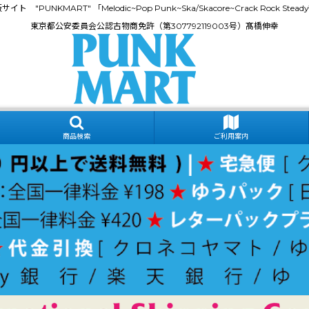
門通販サイト "PUNKMART" 「Melodic~Pop Punk~Ska/Skacore~Crack Rock
東京都公安委員会公認古物商免許（第307792119003号）髙橋伸幸
商品検索
ご利用案内