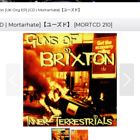
Brixton [UK Org.EP] [CD | Mortarhate]【ユーズド】
P] [CD | Mortarhate]【ユーズド】
[
MORTCD 210
]