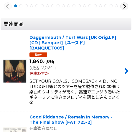
関連商品
Daggermouth / Turf Wars [UK Orig.LP]
[CD | Banquet]【ユーズド】
[
BANQUET005
]
1,840
.-
(税別)
(
税込
:
2,024
)
.-
在庫わずか
SET YOUR GOALS、COMEBACK KID、NO
TRIGGER等とのツアーを経て製作された本作は
楽曲のクオリティが高く、高速でエッジの効いた
ギターリフに泣きのメロディを落とし込んでいく
楽…
Good Riddance / Remain In Memory -
The Final Show
[
FAT 725-2
]
在庫数 在庫なし