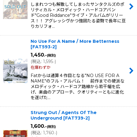
しまれつつも解散してしまったサンタクルズのポ
リティカル・メロディック・ハードコアバン
ド"Good Riddance"ライブ・アルバムがリリー
ス！！ アグレッシヴかつ強固たる姿勢で長年に亘
りカリフォ…
No Use For A Name / More Betterness
[
FAT593-2
]
1,450
.-
(税別)
(
税込
:
1,595
)
.-
在庫わずか
Fatからは通算４作目となる"NO USE FOR A
NAME"のフル・アルバム！ 前作までの硬派な
メロディック・ハードコア路線から若干幅を広
げ、楽曲のアプローチ、クオリティーともに進化
を遂げた…
Strung Out / Agents Of The
Underground
[
FAT739-2
]
1,600
.-
(税別)
(
税込
:
1,760
)
.-