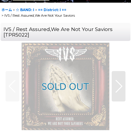
ホーム
>
☆ BAND: I
>
== District: I ==
>
IVS / Rest Assured,We Are Not Your Saviors
IVS / Rest Assured,We Are Not Your Saviors
[
TPR5022
]