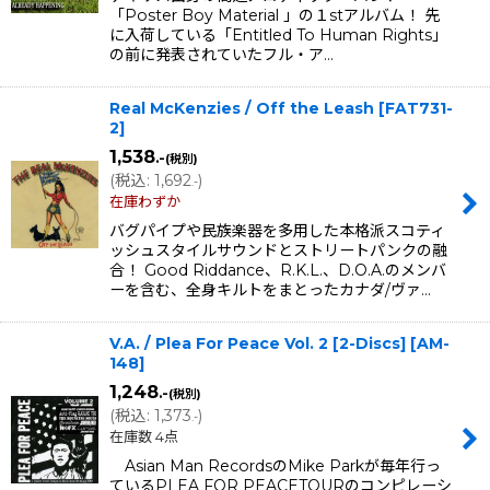
「Poster Boy Material 」の１stアルバム！ 先
に入荷している「Entitled To Human Rights」
の前に発表されていたフル・ア…
Real McKenzies / Off the Leash
[
FAT731-
2
]
1,538
.-
(税別)
(
税込
:
1,692
)
.-
在庫わずか
バグパイプや民族楽器を多用した本格派スコティ
ッシュスタイルサウンドとストリートパンクの融
合！ Good Riddance、R.K.L.、D.O.A.のメンバ
ーを含む、全身キルトをまとったカナダ/ヴァ…
V.A. / Plea For Peace Vol. 2 [2-Discs]
[
AM-
148
]
1,248
.-
(税別)
(
税込
:
1,373
)
.-
在庫数 4点
Asian Man RecordsのMike Parkが毎年行っ
ているPLEA FOR PEACETOURのコンピレーシ