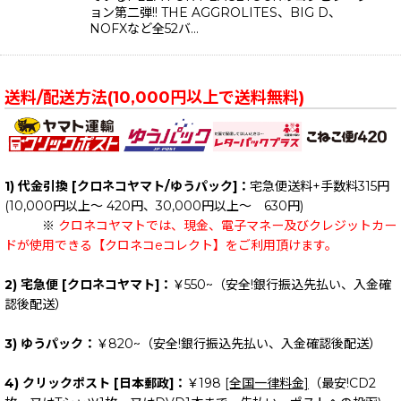
ョン第二弾!! THE AGGROLITES、BIG D、
NOFXなど全52バ…
送料/配送方法(10,000円以上で送料無料)
1) 代金引換 [クロネコヤマト/ゆうパック]：
宅急便送料+手数料315円
(10,000円以上～ 420円、30,000円以上～ 630円)
※
クロネコヤマトでは、現金、電子マネー及びクレジットカー
ドが使用できる【クロネコeコレクト】をご利用頂けます。
2) 宅急便 [クロネコヤマト]：
￥550~（安全!銀行振込先払い、入金確
認後配送）
3) ゆうパック：
￥820~（安全!銀行振込先払い、入金確認後配送）
4) クリックポスト [日本郵政]：
￥198
[全国一律料金]
（最安!CD2