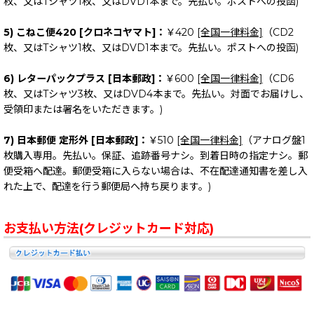
枚、又はTシャツ1枚、又はDVD1本まで。先払い。ポストへの投函)
5) こねこ便420 [クロネコヤマト]：
￥420
[全国一律料金]
（CD2
枚、又はTシャツ1枚、又はDVD1本まで。先払い。ポストへの投函)
6) レターパックプラス [日本郵政]：
￥600
[全国一律料金]
（CD6
枚、又はTシャツ3枚、又はDVD4本まで。先払い。対面でお届けし、
受領印または署名をいただきます。)
7) 日本郵便 定形外 [日本郵政]：
￥510
[全国一律料金]
（アナログ盤1
枚購入専用。先払い。保証、追跡番号ナシ。到着日時の指定ナシ。郵
便受箱へ配達。郵便受箱に入らない場合は、不在配達通知書を差し入
れた上で、配達を行う郵便局へ持ち戻ります。)
お支払い方法(クレジットカード対応)