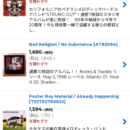
在庫わずか
カリフォルニアのベテランメロディックハードコ
アバンド"STRUNG OUT"！通産7枚目のスタジオ
アルバムが遂に完成！ 89年の結成から今年で
20周年！今も現役第一線で活躍する彼らの節目と
し…
Bad Religion / No Substance
[
AT83094
]
1,680
.-
(税別)
(
税込
:
1,848
)
.-
在庫わずか
通算10枚目のアルバム！！ Notes & Tracklis リ
リース: May 5, 1998 レーベル: Atlantic 01. Hear
It 02. Shades …
Poster Boy Material / Already Happening
[
733792760622
]
1,594
.-
(税別)
(
税込
:
1,753
)
.-
在庫わずか
テキサス出身の高速メロディック・バンド