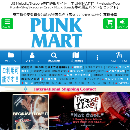
US Melodic/Skacore専門通販サイト "PUNKMART" 「Melodic~Pop
Punk~Ska/Skacore~Crack Rock Steady等の周辺バンドをセレクト」
東京都公安委員会公認古物商免許（第307792119003号）髙橋伸幸
メニュー
カート
ログイン
カテゴリ
マイページ
商品検索
ご利用案内
SALE ITEM