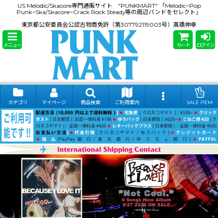
US Melodic/Skacore専門通販サイト "PUNKMART" 「Melodic~Pop
Punk~Ska/Skacore~Crack Rock Steady等の周辺バンドをセレクト」
東京都公安委員会公認古物商免許（第307792119003号）髙橋伸幸
メニュー
カート
ログイン
カテゴリ
マイページ
商品検索
ご利用案内
SALE ITEM