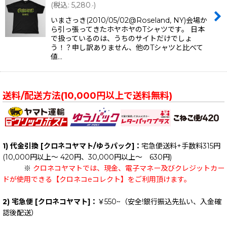
(
税込
:
5,280
)
.-
いまさっき(2010/05/02@Roseland, NY)会場か
ら引っ張ってきたホヤホヤのTシャツです。 日本
で扱っているのは、うちのサイトだけでしょ
う！？申し訳ありません、他のTシャツと比べて
値…
送料/配送方法(10,000円以上で送料無料)
1) 代金引換 [クロネコヤマト/ゆうパック]：
宅急便送料+手数料315円
(10,000円以上～ 420円、30,000円以上～ 630円)
※
クロネコヤマトでは、現金、電子マネー及びクレジットカー
ドが使用できる【クロネコeコレクト】をご利用頂けます。
2) 宅急便 [クロネコヤマト]：
￥550~（安全!銀行振込先払い、入金確
認後配送）