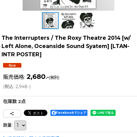
The Interrupters / The Roxy Theatre 2014 [w/
Left Alone, Oceanside Sound Syatem]
[
LTAN-
INTR POSTER
]
2,680
販売価格
:
.-
(税別)
(
税込
:
2,948
)
.-
在庫数 2点
Facebookでシェア
数量
: