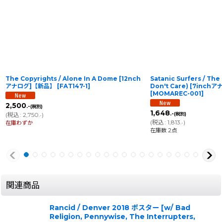
The Copyrights / Alone In A Dome [12nch
Satanic Surfers / The
アナログ]【新品】
[
FAT147-1
]
Don't Care) [7inc
[
MOMAREC-001
]
2,500
.-
(税別)
1,648
.-
(
税込
:
2,750
)
(税別)
.-
(
税込
:
1,813
)
在庫わずか
.-
在庫数 2点
関連商品
Rancid / Denver 2018 ポスター [w/ Bad
Religion, Pennywise, The Interrupters,