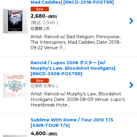
Mad Caddies]
[
RNCD-2018-POSTER
]
2,680
.-
(税別)
(
税込
:
2,948
)
.-
在庫数 2点
Artist: Rancid w/ Bad Religion, Pennywise,
The Interrupters, Mad Caddies Date: 2018-
09-22 Venue: F…
Rancid / Lupos 2008 ポスター [w/
Murphy's Law, Bloodshot Hooligans]
[
RNCD-2008-POSTER
]
在庫数 在庫なし
Artist: Rancid w/ Murphy's Law, Bloodshot
Hooligans Date: 2008-08-09 Venue: Lupo's
Heartbreak Hote…
Sublime With Rome / Tour 2010 T/S
[
SWR-TOUR T/S
]
4,800
.-
(税別)