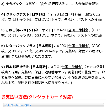
3) ゆうパック：
￥820~（安全!銀行振込先払い、入金確認後配送）
4) クリックポスト [日本郵政]：
￥198
[全国一律料金]
（最安!CD2
枚、又はTシャツ1枚、又はDVD1本まで。先払い。ポストへの投函)
5) こねこ便420 [クロネコヤマト]：
￥420
[全国一律料金]
（CD2
枚、又はTシャツ1枚、又はDVD1本まで。先払い。ポストへの投函)
6) レターパックプラス [日本郵政]：
￥600
[全国一律料金]
（CD6
枚、又はTシャツ3枚、又はDVD4本まで。先払い。対面でお届けし、
受領印または署名をいただきます。)
7) 日本郵便 定形外 [日本郵政]：
￥510
[全国一律料金]
（アナログ盤1
枚購入専用。先払い。保証、追跡番号ナシ。到着日時の指定ナシ。郵
便受箱へ配達。郵便受箱に入らない場合は、不在配達通知書を差し入
れた上で、配達を行う郵便局へ持ち戻ります。)
お支払い方法(クレジットカード対応)