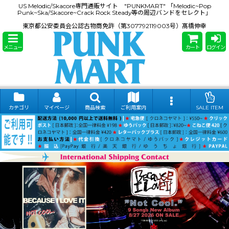
US Melodic/Skacore専門通販サイト "PUNKMART" 「Melodic~Pop
Punk~Ska/Skacore~Crack Rock Steady等の周辺バンドをセレクト」
東京都公安委員会公認古物商免許（第307792119003号）髙橋伸幸
メニュー
カート
ログイン
カテゴリ
マイページ
商品検索
ご利用案内
SALE ITEM