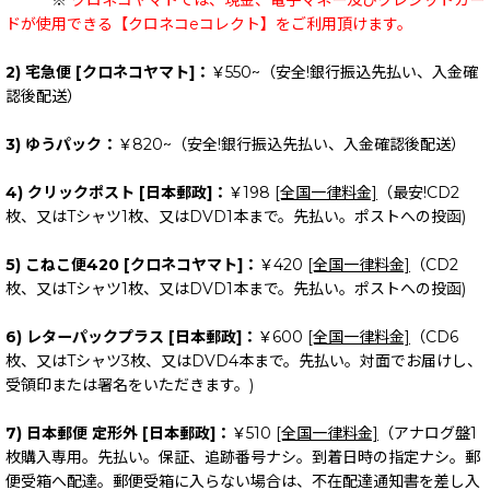
※
クロネコヤマトでは、現金、電子マネー及びクレジットカー
ドが使用できる【クロネコeコレクト】をご利用頂けます。
2) 宅急便 [クロネコヤマト]：
￥550~（安全!銀行振込先払い、入金確
認後配送）
3) ゆうパック：
￥820~（安全!銀行振込先払い、入金確認後配送）
4) クリックポスト [日本郵政]：
￥198
[全国一律料金]
（最安!CD2
枚、又はTシャツ1枚、又はDVD1本まで。先払い。ポストへの投函)
5) こねこ便420 [クロネコヤマト]：
￥420
[全国一律料金]
（CD2
枚、又はTシャツ1枚、又はDVD1本まで。先払い。ポストへの投函)
6) レターパックプラス [日本郵政]：
￥600
[全国一律料金]
（CD6
枚、又はTシャツ3枚、又はDVD4本まで。先払い。対面でお届けし、
受領印または署名をいただきます。)
7) 日本郵便 定形外 [日本郵政]：
￥510
[全国一律料金]
（アナログ盤1
枚購入専用。先払い。保証、追跡番号ナシ。到着日時の指定ナシ。郵
便受箱へ配達。郵便受箱に入らない場合は、不在配達通知書を差し入