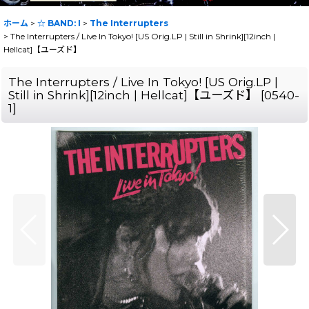
ホーム
>
☆ BAND: I
>
The Interrupters
>
The Interrupters / Live In Tokyo! [US Orig.LP | Still in Shrink][12inch |
Hellcat]【ユーズド】
The Interrupters / Live In Tokyo! [US Orig.LP |
Still in Shrink][12inch | Hellcat]【ユーズド】
[
0540-
1
]