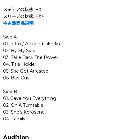
メディアの状態: EX
スリーブの状態: EX+
中古盤商品説明
Side A
01. Intro / A Friend Like Me
02. By My Side
03. Take Back The Power
04. Title Holder
05. She Got Arrested
06. Bad Guy
Side B
01. Gave You Everything
02. On A Turntable
03. She’s Kerosene
04. Family
Audition