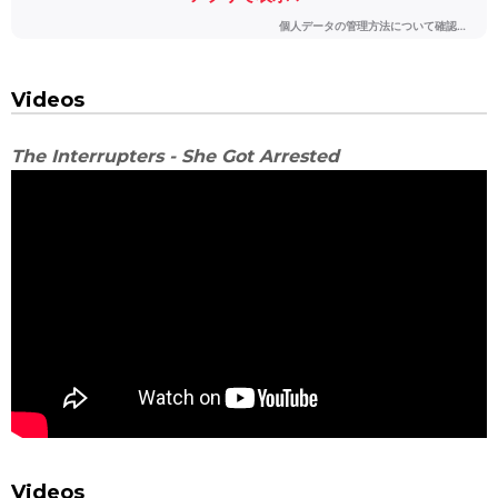
Videos
The Interrupters - She Got Arrested
Videos