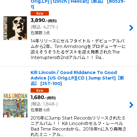
Orig.LP] [12inch | Hellcat]【新品】
[
80529-
1
]
3,890
.-
(税別)
(
税込
:
4,279
)
.-
在庫数 3点
14年リリースにセルフタイトル・デビューアルバ
ムから2年、Tim Armstrongをプロデューサーに
迎えそうそうたるゲストを迎え発表されたThe
Interruptersの2ndアルバム！！ Ra…
Kill Lincoln / Good Riddance To Good
Advice [US Orig.LP][CD | Jump Start]【新
品】
[
JST-100
]
1,680
.-
(税別)
(
税込
:
1,848
)
.-
在庫数 6点
2015年にJump Start Recordsリリースされたミ
ニアルバム！！ Kill Lincolnのセルフ・レーベル
Bad Time Recordsから、2018年nに入り再発さ
れたミニ・アル…