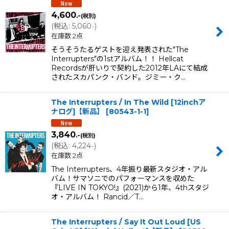
4,600
.-
(税別)
(
税込
:
5,060
)
.-
在庫数 2点
そうそうたるゲストを迎え発表された"The
Interrupters"の1stアルバム！！ Hellcat
Recordsが肝いりで契約した2012年LAにて結成
されたスカパンク・バンド。ジミー・ク…
The Interrupters / In The Wild [12inchア
ナログ]【新品】
[
80543-1-1
]
3,840
.-
(税別)
(
税込
:
4,224
)
.-
在庫数 2点
The Interrupters、4年振り最新スタジオ・アル
バム！サマソニでのパフォーマンスを収めた
『LIVE IN TOKYO!』(2021)から1年、4thスタジ
オ・アルバム！ Rancid／T…
The Interrupters / Say It Out Loud [US