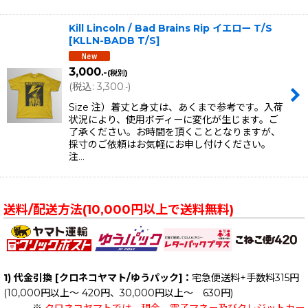
Kill Lincoln / Bad Brains Rip イエロー T/S
[
KLLN-BADB T/S
]
3,000
.-
(税別)
(
税込
:
3,300
)
.-
Size 注）着丈と身丈は、あくまで参考です。入荷
状況により、使用ボディーに変化が生じます。ご
了承ください。お時間を頂くこととなりますが、
採寸のご依頼はお気軽にお申し付けください。
注…
送料/配送方法(10,000円以上で送料無料)
1) 代金引換 [クロネコヤマト/ゆうパック]：
宅急便送料+手数料315円
(10,000円以上～ 420円、30,000円以上～ 630円)