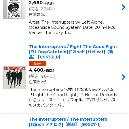
2,680
.-
(税別)
(
税込
:
2,948
)
.-
在庫数 2点
Artist: The Interrupters w/ Left Alone,
Oceanside Sound Syatem Date: 2014-11-26
Venue: The Roxy Th…
The Interrupters / Fight The Good Fight
[EU Org.Gatefold] [12inch | Hellcat]【新
品】
[
80533LP
]
4,400
.-
(税別)
(
税込
:
4,840
)
.-
在庫数 2点
The Interruptersが3枚目となるNewアルバム
「Fight The Good Fight」！Hellcat Records
からリリース！！ カリフォルニア/ロサンゼルス
のスカパンク・バ…
The Interrupters / The Interrupters
[12inch アナログ]【新品】
[
80527-1
]