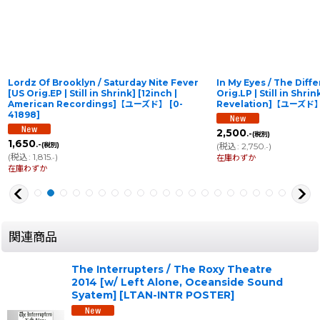
Nite Fever
In My Eyes / The Difference Between [US
Tilt / Vie
2inch |
Orig.LP | Still in Shrink][12inch |
Shrink] 
ズド】
[
0-
Revelation]【ユーズド】
[
Revelation: 67
]
[
FAT592-
2,500
5,380
.-
.-
(税別)
(税
(
税込
:
2,750
)
(
税込
:
5,918
.-
在庫わずか
在庫わずか
関連商品
The Interrupters / The Roxy Theatre
2014 [w/ Left Alone, Oceanside Sound
Syatem]
[
LTAN-INTR POSTER
]