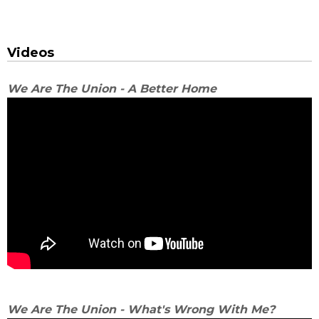
Videos
We Are The Union - A Better Home
We Are The Union - What's Wrong With Me?