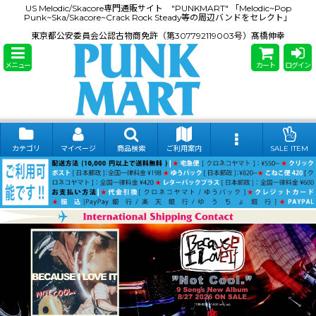
US Melodic/Skacore専門通販サイト "PUNKMART" 「Melodic~Pop
Punk~Ska/Skacore~Crack Rock Steady等の周辺バンドをセレクト」
東京都公安委員会公認古物商免許（第307792119003号）髙橋伸幸
メニュー
カート
ログイン
カテゴリ
マイページ
商品検索
ご利用案内
SALE ITEM