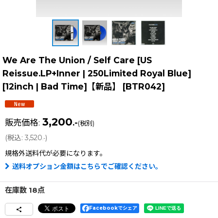
We Are The Union / Self Care [US
Reissue.LP+Inner | 250Limited Royal Blue]
[12inch | Bad Time]【新品】
[
BTR042
]
3,200
販売価格
:
.-
(税別)
(
税込
:
3,520
)
.-
規格外送料
代が必要になります。
送料オプション金額はこちらでご確認ください。
在庫数 18点
Facebookでシェア