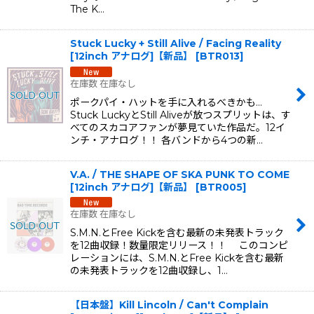
The K…
Stuck Lucky + Still Alive / Facing Reality
[12inch アナログ]【新品】
[
BTR013
]
在庫数 在庫なし
ポークパイ・ハットを手に入れるべきかも…
Stuck LuckyとStill Aliveが放つスプリットは、す
べてのスカコアファンが夢見ていた作品だ。12イ
ンチ・アナログ！！ 各バンドから4つの新…
V.A. / THE SHAPE OF SKA PUNK TO COME
[12inch アナログ]【新品】
[
BTR005
]
在庫数 在庫なし
S.M.N.とFree Kickを含む最新の未発表トラック
を12曲収録！数量限定リリース！！ このコンピ
レーションには、S.M.N.とFree Kickを含む最新
の未発表トラックを12曲収録し、1…
【日本盤】Kill Lincoln / Can't Complain