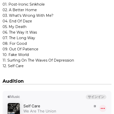
01. Post-Ironic Sinkhole
02. A Better Home
03. What's Wrong With Me?
04. End Of Daze
05. My Death
06. The Way It Was
07. The Long Way
08. For Good
09. Out Of Patience
10. Fake World
11. Surfing On The Waves Of Depression
12. Self Care
Audition