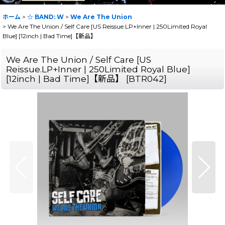
ホーム
>
☆ BAND: W
>
We Are The Union
>
We Are The Union / Self Care [US Reissue.LP+Inner | 250Limited Royal
Blue] [12inch | Bad Time]【新品】
We Are The Union / Self Care [US
Reissue.LP+Inner | 250Limited Royal Blue]
[12inch | Bad Time]【新品】
[
BTR042
]