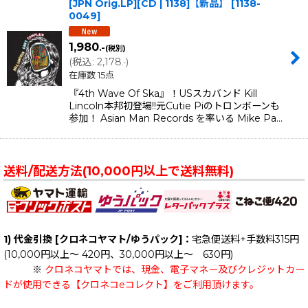
[JPN Orig.LP][CD | 1138]【新品】
[
1138-
0049
]
1,980
.-
(税別)
(
税込
:
2,178
)
.-
在庫数 15点
『4th Wave Of Ska』！USスカバンド Kill
Lincoln本邦初登場!!元Cutie Piのトロンボーンも
参加！ Asian Man Records を率いる Mike Pa…
送料/配送方法(10,000円以上で送料無料)
1) 代金引換 [クロネコヤマト/ゆうパック]：
宅急便送料+手数料315円
(10,000円以上～ 420円、30,000円以上～ 630円)
※
クロネコヤマトでは、現金、電子マネー及びクレジットカー
ドが使用できる【クロネコeコレクト】をご利用頂けます。