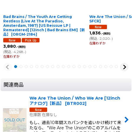
Bad Brains / The Youth Are Getting
We Are The Union / S
Restless (Live At The Paradiso,
SFCR
]
Amsterdam, 1987) [US Reissue LP |
Remastered] [12inch | Bad Brains EMI]【新
1,836
.-
(税別)
品】
[
ORGM-2184
]
(
税込
:
2,020
)
.-
在庫わずか
3,880
.-
(税別)
(
税込
:
4,268
)
.-
在庫わずか
関連商品
We Are The Union / Who We Are [12inch
アナログ]【新品】
[
BTR002
]
在庫数 在庫なし
もし、過去10年間スカパンクを追いかけ続けて来
たなら、 "We Are The Union"のこのアルバムを