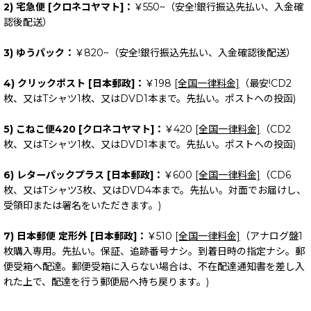
2) 宅急便 [クロネコヤマト]：
￥550~（安全!銀行振込先払い、入金確
認後配送）
3) ゆうパック：
￥820~（安全!銀行振込先払い、入金確認後配送）
4) クリックポスト [日本郵政]：
￥198
[全国一律料金]
（最安!CD2
枚、又はTシャツ1枚、又はDVD1本まで。先払い。ポストへの投函)
5) こねこ便420 [クロネコヤマト]：
￥420
[全国一律料金]
（CD2
枚、又はTシャツ1枚、又はDVD1本まで。先払い。ポストへの投函)
6) レターパックプラス [日本郵政]：
￥600
[全国一律料金]
（CD6
枚、又はTシャツ3枚、又はDVD4本まで。先払い。対面でお届けし、
受領印または署名をいただきます。)
7) 日本郵便 定形外 [日本郵政]：
￥510
[全国一律料金]
（アナログ盤1
枚購入専用。先払い。保証、追跡番号ナシ。到着日時の指定ナシ。郵
便受箱へ配達。郵便受箱に入らない場合は、不在配達通知書を差し入
れた上で、配達を行う郵便局へ持ち戻ります。)