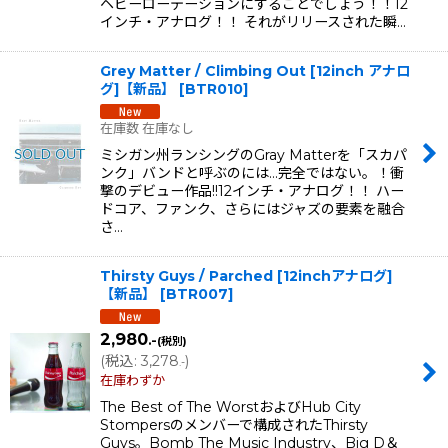
ヘビーローテーションにすることでしょう！！12
インチ・アナログ！！ それがリリースされた瞬…
Grey Matter / Climbing Out [12inch アナロ
グ]【新品】
[
BTR010
]
在庫数 在庫なし
ミシガン州ランシングのGray Matterを「スカパ
ンク」バンドと呼ぶのには...完全ではない。！衝
撃のデビュー作品!!12インチ・アナログ！！ ハー
ドコア、ファンク、さらにはジャズの要素を融合
さ…
Thirsty Guys / Parched [12inchアナログ]
【新品】
[
BTR007
]
2,980
.-
(税別)
(
税込
:
3,278
)
.-
在庫わずか
The Best of The WorstおよびHub City
Stompersのメンバーで構成されたThirsty
Guys。Bomb The Music Industry、Big D＆