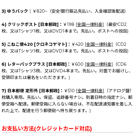
3) ゆうパック：
￥820~（安全!銀行振込先払い、入金確認後配送）
4) クリックポスト [日本郵政]：
￥198
[全国一律料金]
（最安!CD2
枚、又はTシャツ1枚、又はDVD1本まで。先払い。ポストへの投函)
5) こねこ便420 [クロネコヤマト]：
￥420
[全国一律料金]
（CD2
枚、又はTシャツ1枚、又はDVD1本まで。先払い。ポストへの投函)
6) レターパックプラス [日本郵政]：
￥600
[全国一律料金]
（CD6
枚、又はTシャツ3枚、又はDVD4本まで。先払い。対面でお届けし、
受領印または署名をいただきます。)
7) 日本郵便 定形外 [日本郵政]：
￥510
[全国一律料金]
（アナログ盤1
枚購入専用。先払い。保証、追跡番号ナシ。到着日時の指定ナシ。郵
便受箱へ配達。郵便受箱に入らない場合は、不在配達通知書を差し入
れた上で、配達を行う郵便局へ持ち戻ります。)
お支払い方法(クレジットカード対応)