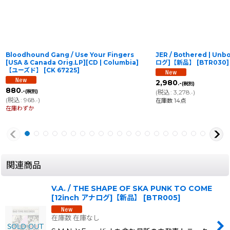
Bloodhound Gang / Use Your Fingers
JER / Bothered | Unb
[USA & Canada Orig.LP][CD | Columbia]
ログ]【新品】
[
BTR030
]
【ユーズド】
[
CK 67225
]
2,980
.-
(税別)
880
.-
(税別)
(
税込
:
3,278
)
.-
(
税込
:
968
)
在庫数 14点
.-
在庫わずか
関連商品
V.A. / THE SHAPE OF SKA PUNK TO COME
[12inch アナログ]【新品】
[
BTR005
]
在庫数 在庫なし