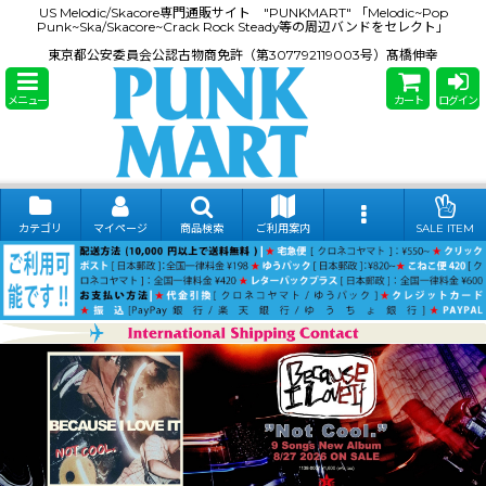
US Melodic/Skacore専門通販サイト "PUNKMART" 「Melodic~Pop
Punk~Ska/Skacore~Crack Rock Steady等の周辺バンドをセレクト」
東京都公安委員会公認古物商免許（第307792119003号）髙橋伸幸
メニュー
カート
ログイン
カテゴリ
マイページ
商品検索
ご利用案内
SALE ITEM