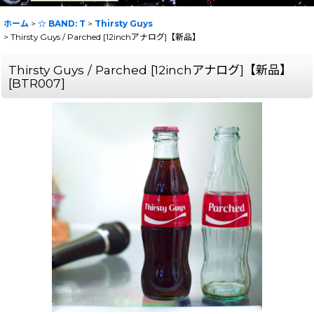
ホーム
>
☆ BAND: T
>
Thirsty Guys
>
Thirsty Guys / Parched [12inchアナログ]【新品】
Thirsty Guys / Parched [12inchアナログ]【新品】
[
BTR007
]