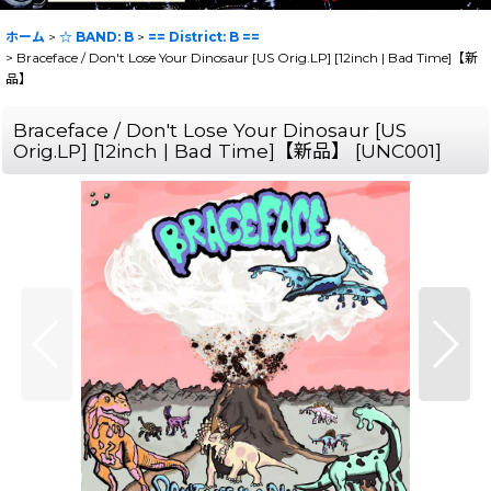
ホーム
>
☆ BAND: B
>
== District: B ==
>
Braceface / Don't Lose Your Dinosaur [US Orig.LP] [12inch | Bad Time]【新
品】
Braceface / Don't Lose Your Dinosaur [US
Orig.LP] [12inch | Bad Time]【新品】
[
UNC001
]