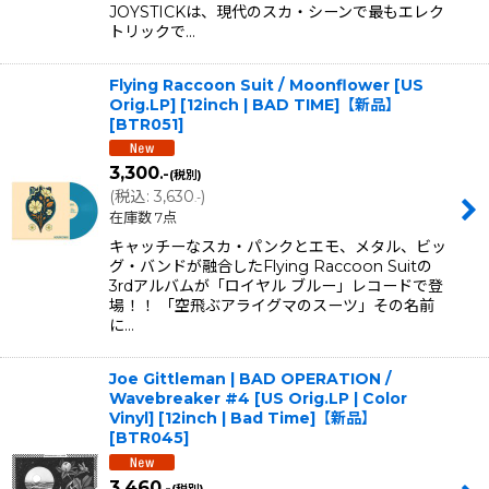
JOYSTICKは、現代のスカ・シーンで最もエレク
トリックで…
Flying Raccoon Suit / Moonflower [US
Orig.LP] [12inch | BAD TIME]【新品】
[
BTR051
]
3,300
.-
(税別)
(
税込
:
3,630
)
.-
在庫数 7点
キャッチーなスカ・パンクとエモ、メタル、ビッ
グ・バンドが融合したFlying Raccoon Suitの
3rdアルバムが「ロイヤル ブルー」レコードで登
場！！ 「空飛ぶアライグマのスーツ」その名前
に…
Joe Gittleman | BAD OPERATION /
Wavebreaker #4 [US Orig.LP | Color
Vinyl] [12inch | Bad Time]【新品】
[
BTR045
]
3,460
.-