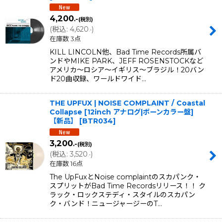
4,200
.-
(税別)
(
税込
:
4,620
)
.-
在庫数 3点
KILL LINCOLN他、Bad Time Records所属バ
ンドやMIKE PARK、JEFF ROSENSTOCKなど
アメリカ〜ロシア〜イギリス〜ブラジル！20バン
ド20曲収録、ワールドワイド…
THE UPFUX | NOISE COMPLAINT / Coastal
Collapse [12inch アナログ|ボーンカラー盤]
【新品】
[
BTR034
]
3,200
.-
(税別)
(
税込
:
3,520
)
.-
在庫数 16点
The UpFuxとNoise complaintのスカパンク・
スプリットがBad Time Recordsリリース！！ ク
ラック・ロックステディ・スタイルのスカパン
ク・バンド！ニュージャージーのT…