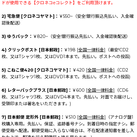
ドが使用できる【クロネコeコレクト】をご利用頂けます。
2) 宅急便 [クロネコヤマト]：
￥550~（安全!銀行振込先払い、入金確
認後配送）
3) ゆうパック：
￥820~（安全!銀行振込先払い、入金確認後配送）
4) クリックポスト [日本郵政]：
￥198
[全国一律料金]
（最安!CD2
枚、又はTシャツ1枚、又はDVD1本まで。先払い。ポストへの投函)
5) こねこ便420 [クロネコヤマト]：
￥420
[全国一律料金]
（CD2
枚、又はTシャツ1枚、又はDVD1本まで。先払い。ポストへの投函)
6) レターパックプラス [日本郵政]：
￥600
[全国一律料金]
（CD6
枚、又はTシャツ3枚、又はDVD4本まで。先払い。対面でお届けし、
受領印または署名をいただきます。)
7) 日本郵便 定形外 [日本郵政]：
￥510
[全国一律料金]
（アナログ盤1
枚購入専用。先払い。保証、追跡番号ナシ。到着日時の指定ナシ。郵
便受箱へ配達。郵便受箱に入らない場合は、不在配達通知書を差し入