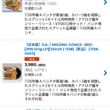
希望小売価格
:
7,960
.-
在庫数 20点
1138所属４バンドが新曲1曲、カバー3曲を収録し
たスプリット2タイトル同時発売！アナログ盤オ
ンリー・リリース！¥7680!2枚セット！ バンド発
信で企画されたスプリット企画盤！1138所属４バ
ンド…
【日本盤】V.A. / MISSING SONGS -RED-
[JPN Orig.LP][12inch | 1138]【新品】
[
1138-
0053
]
3,980
.-
(税別)
(
税込
:
4,378
)
.-
在庫数 49点
1138所属４バンドが新曲1曲、カバー3曲を収録し
たスプリット2タイトル同時発売！アナログ盤オ
ンリー・リリース！！ バンド発信で企画されたス
プリット企画盤！1138所属４バンドが新曲1曲と
それぞれ他…