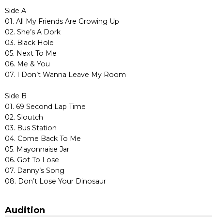
Side A
01. All My Friends Are Growing Up
02. She’s A Dork
03. Black Hole
05. Next To Me
06. Me & You
07. I Don’t Wanna Leave My Room
Side B
01. 69 Second Lap Time
02. Sloutch
03. Bus Station
04. Come Back To Me
05. Mayonnaise Jar
06. Got To Lose
07. Danny’s Song
08. Don’t Lose Your Dinosaur
Audition