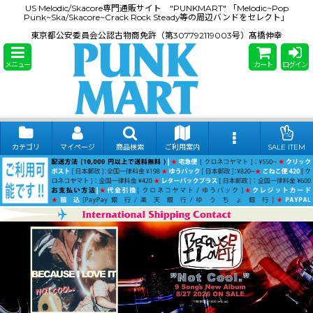
US Melodic/Skacore専門通販サイト "PUNKMART" 「Melodic~Pop
Punk~Ska/Skacore~Crack Rock Steady等の周辺バンドをセレクト」
東京都公安委員会公認古物商免許（第307792119003号）髙橋伸幸
メニュー
カート
ログイン
カテゴリ
マイページ
商品検索
ご利用案内
SALE ITEM