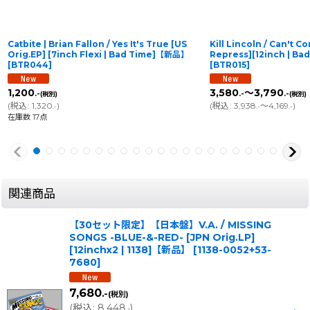
Catbite | Brian Fallon / Yes It's True [US
Kill Lincoln / Can't C
Orig.EP] [7inch Flexi | Bad Time]【新品】
Repress][12inch | B
[
BTR044
]
[
BTR015
]
1,200
3,580
～3,790
.-
.-
.-
(税別)
(税別)
(
税込
:
1,320
)
(
税込
:
3,938
～4,169
)
.-
.-
.-
在庫数 17点
関連商品
【30セット限定】【日本盤】V.A. / MISSING
SONGS -BLUE-&-RED- [JPN Orig.LP]
[12inchx2 | 1138]【新品】
[
1138-0052+53-
7680
]
7,680
.-
(税別)
(
税込
:
8,448
)
.-