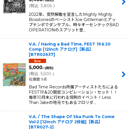
(税別)
(
税込
:
3,806
)
.-
2022年、突然解散を宣言したMighty Mighty
BosstonesのベーシストJoe Gittlemanとアッ
プテンポでダンサブル、時々オーセンテックBAD
OPERATIONのスプリット登…
V.A. / Having a Bad Time, FEST 19＆20
Comp [12inch アナログ]【新品】
[
BTR02637
]
5,000
.-
(税別)
(
税込
:
5,500
)
.-
在庫数 9点
Bad Time Records所属アーティストたちによる
FEST19＆20限定コンピレーション・セット！！
毎年10月末に行われる恒例のイベント！Less
Than Jakeの地元でもあるフロリダ…
V.A. / The Shape Of Ska Punk To Come
Vol:2 [12inch アナログ 2枚組]【新品】
[
BTR027-2
]