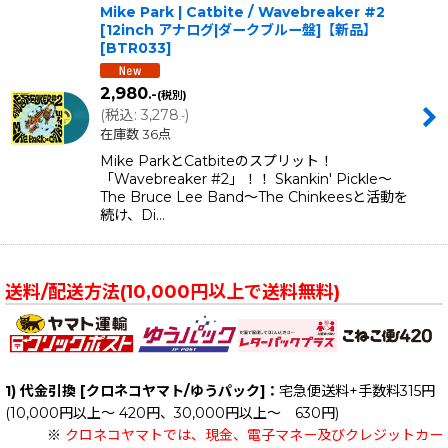
Mike Park | Catbite / Wavebreaker #2
[12inch アナログ|ダークブルー盤]【新品】
[
BTR033
]
2,980
.-
(税別)
(
税込
:
3,278
)
.-
在庫数 36点
Mike ParkとCatbiteのスプリット！
「Wavebreaker #2」！！ Skankin' Pickle〜
The Bruce Lee Band〜The Chinkeesと活動を
続け、Di…
送料/配送方法(10,000円以上で送料無料)
1) 代金引換 [クロネコヤマト/ゆうパック]：
宅急便送料+手数料315円
(10,000円以上～ 420円、30,000円以上～ 630円)
※
クロネコヤマトでは、現金、電子マネー及びクレジットカー