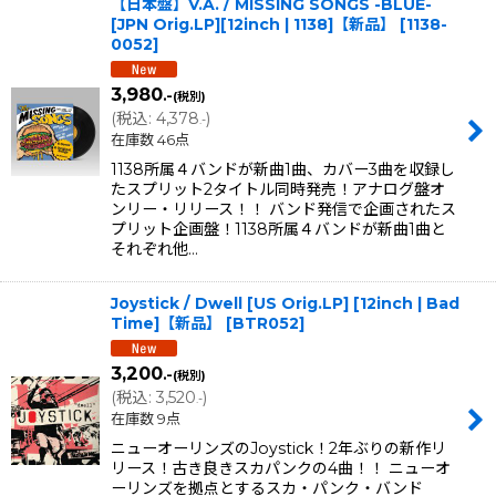
【日本盤】V.A. / MISSING SONGS -BLUE-
[JPN Orig.LP][12inch | 1138]【新品】
[
1138-
0052
]
3,980
.-
(税別)
(
税込
:
4,378
)
.-
在庫数 46点
1138所属４バンドが新曲1曲、カバー3曲を収録し
たスプリット2タイトル同時発売！アナログ盤オ
ンリー・リリース！！ バンド発信で企画されたス
プリット企画盤！1138所属４バンドが新曲1曲と
それぞれ他…
Joystick / Dwell [US Orig.LP] [12inch | Bad
Time]【新品】
[
BTR052
]
3,200
.-
(税別)
(
税込
:
3,520
)
.-
在庫数 9点
ニューオーリンズのJoystick！2年ぶりの新作リ
リース！古き良きスカパンクの4曲！！ ニューオ
ーリンズを拠点とするスカ・パンク・バンド