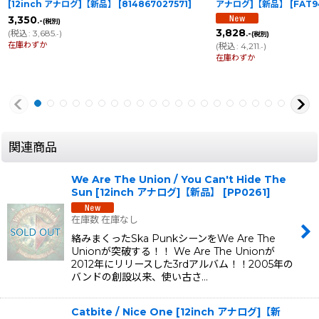
[12inch アナログ]【新品】
[
814867027571
]
アナログ]【新品】
[
FAT9
3,350
.-
(税別)
3,828
(
税込
:
3,685
)
.-
(税別)
.-
在庫わずか
(
税込
:
4,211
)
.-
在庫わずか
関連商品
We Are The Union / You Can't Hide The
Sun [12inch アナログ]【新品】
[
PP0261
]
在庫数 在庫なし
絡みまくったSka PunkシーンをWe Are The
Unionが突破する！！ We Are The Unionが
2012年にリリースした3rdアルバム！！2005年の
バンドの創設以来、使い古さ…
Catbite / Nice One [12inch アナログ]【新