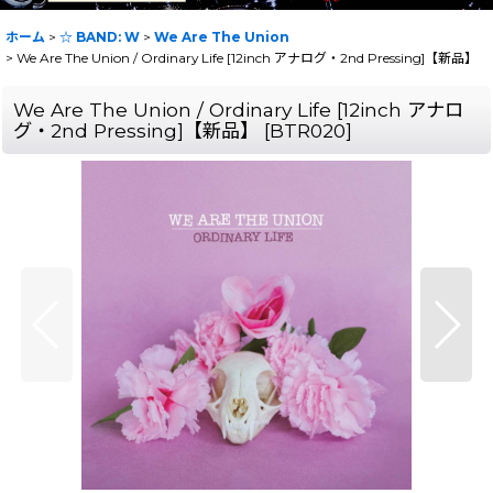
ホーム
>
☆ BAND: W
>
We Are The Union
>
We Are The Union / Ordinary Life [12inch アナログ・2nd Pressing]【新品】
We Are The Union / Ordinary Life [12inch アナロ
グ・2nd Pressing]【新品】
[
BTR020
]