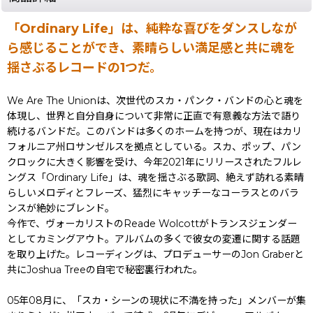
「Ordinary Life」は、純粋な喜びをダンスしなが
ら感じることができ、素晴らしい満足感と共に魂を
揺さぶるレコードの1つだ。
We Are The Unionは、次世代のスカ・パンク・バンドの心と魂を
体現し、世界と自分自身について非常に正直で有意義な方法で語り
続けるバンドだ。このバンドは多くのホームを持つが、現在はカリ
フォルニア州ロサンゼルスを拠点としている。スカ、ポップ、パン
クロックに大きく影響を受け、今年2021年にリリースされたフルレ
ングス「Ordinary Life」は、魂を揺さぶる歌詞、絶えず訪れる素晴
らしいメロディとフレーズ、猛烈にキャッチーなコーラスとのバラ
ンスが絶妙にブレンド。
今作で、ヴォーカリストのReade Wolcottがトランスジェンダー
としてカミングアウト。アルバムの多くで彼女の変遷に関する話題
を取り上げた。レコーディングは、プロデューサーのJon Graberと
共にJoshua Treeの自宅で秘密裏行われた。
05年08月に、「スカ・シーンの現状に不満を持った」メンバーが集