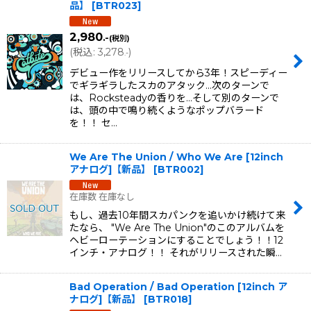
品】
[
BTR023
]
2,980
.-
(税別)
(
税込
:
3,278
)
.-
デビュー作をリリースしてから3年！スピーディー
でギラギラしたスカのアタック...次のターンで
は、Rocksteadyの香りを...そして別のターンで
は、頭の中で鳴り続くようなポップバラード
を！！ セ…
We Are The Union / Who We Are [12inch
アナログ]【新品】
[
BTR002
]
在庫数 在庫なし
もし、過去10年間スカパンクを追いかけ続けて来
たなら、 "We Are The Union"のこのアルバムを
ヘビーローテーションにすることでしょう！！12
インチ・アナログ！！ それがリリースされた瞬…
Bad Operation / Bad Operation [12inch ア
ナログ]【新品】
[
BTR018
]