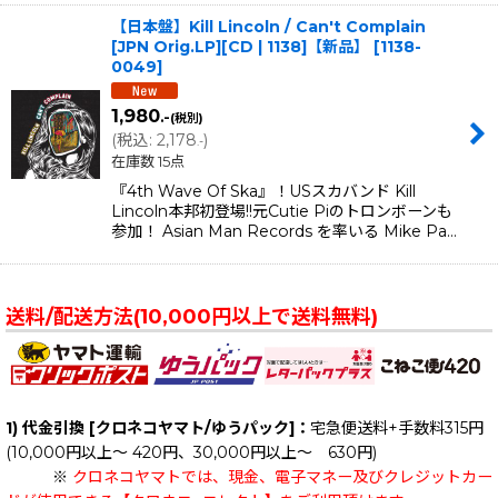
【日本盤】Kill Lincoln / Can't Complain
[JPN Orig.LP][CD | 1138]【新品】
[
1138-
0049
]
1,980
.-
(税別)
(
税込
:
2,178
)
.-
在庫数 15点
『4th Wave Of Ska』！USスカバンド Kill
Lincoln本邦初登場!!元Cutie Piのトロンボーンも
参加！ Asian Man Records を率いる Mike Pa…
送料/配送方法(10,000円以上で送料無料)
1) 代金引換 [クロネコヤマト/ゆうパック]：
宅急便送料+手数料315円
(10,000円以上～ 420円、30,000円以上～ 630円)
※
クロネコヤマトでは、現金、電子マネー及びクレジットカー