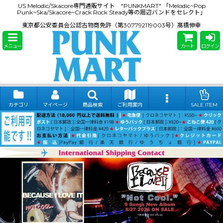
US Melodic/Skacore専門通販サイト "PUNKMART" 「Melodic~Pop
Punk~Ska/Skacore~Crack Rock Steady等の周辺バンドをセレクト」
東京都公安委員会公認古物商免許（第307792119003号）髙橋伸幸
メニュー
カート
ログイン
カテゴリ
マイページ
商品検索
ご利用案内
SALE ITEM