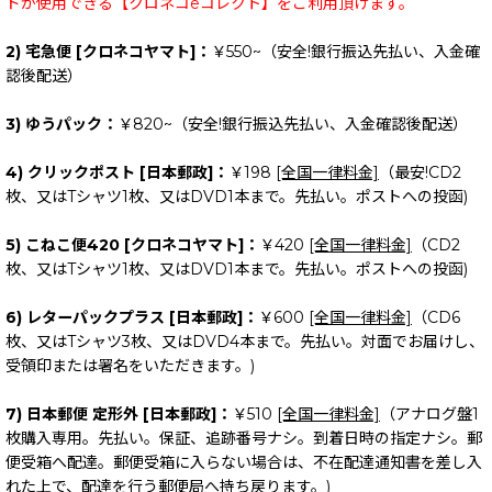
ドが使用できる【クロネコeコレクト】をご利用頂けます。
2) 宅急便 [クロネコヤマト]：
￥550~（安全!銀行振込先払い、入金確
認後配送）
3) ゆうパック：
￥820~（安全!銀行振込先払い、入金確認後配送）
4) クリックポスト [日本郵政]：
￥198
[全国一律料金]
（最安!CD2
枚、又はTシャツ1枚、又はDVD1本まで。先払い。ポストへの投函)
5) こねこ便420 [クロネコヤマト]：
￥420
[全国一律料金]
（CD2
枚、又はTシャツ1枚、又はDVD1本まで。先払い。ポストへの投函)
6) レターパックプラス [日本郵政]：
￥600
[全国一律料金]
（CD6
枚、又はTシャツ3枚、又はDVD4本まで。先払い。対面でお届けし、
受領印または署名をいただきます。)
7) 日本郵便 定形外 [日本郵政]：
￥510
[全国一律料金]
（アナログ盤1
枚購入専用。先払い。保証、追跡番号ナシ。到着日時の指定ナシ。郵
便受箱へ配達。郵便受箱に入らない場合は、不在配達通知書を差し入
れた上で、配達を行う郵便局へ持ち戻ります。)