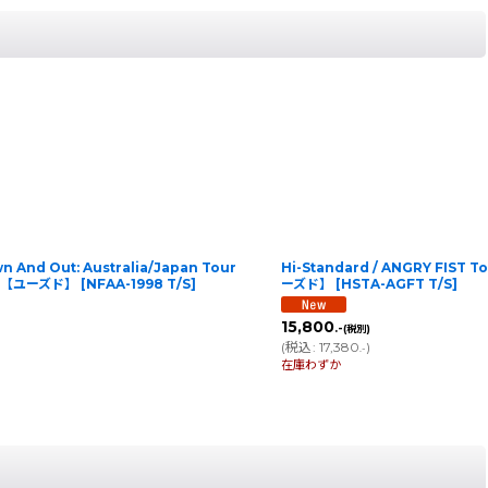
wn And Out: Australia/Japan Tour
Hi-Standard / ANGRY FIST
ズ】【ユーズド】
[
NFAA-1998 T/S
]
ーズド】
[
HSTA-AGFT T/S
]
15,800
.-
(税別)
(
税込
:
17,380
)
.-
在庫わずか