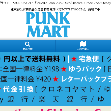
門通販サイト "PUNKMART" 「Melodic~Pop Punk~Ska/Skacore~Crack Rock
東京都公安委員会公認古物商免許（第307792119003号）髙橋伸幸
商品検索
ご利用案内