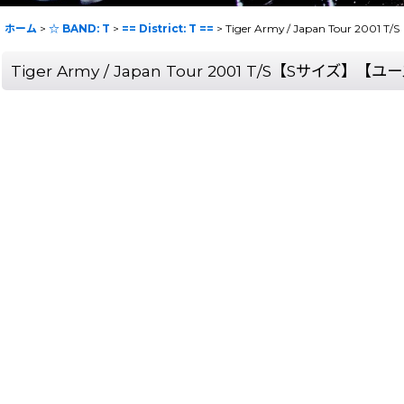
ホーム
>
☆ BAND: T
>
== District: T ==
>
Tiger Army / Japan Tour 20
Tiger Army / Japan Tour 2001 T/S【Sサイズ】【