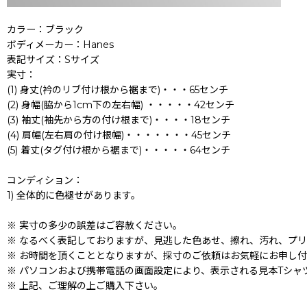
カラー：ブラック
ボディメーカー：Hanes
表記サイズ：Sサイズ
実寸：
(1) 身丈(衿のリブ付け根から裾まで)・・・65センチ
(2) 身幅(脇から1cm下の左右幅) ・・・・・42センチ
(3) 袖丈(袖先から方の付け根まで)・・・・18センチ
(4) 肩幅(左右肩の付け根幅)・・・・・・・45センチ
(5) 着丈(タグ付け根から裾まで)・・・・・64センチ
コンディション：
1) 全体的に色褪せがあります。
※ 実寸の多少の誤差はご容赦ください。
※ なるべく表記しておりますが、見逃した色あせ、擦れ、汚れ、プ
※ お時間を頂くこととなりますが、採寸のご依頼はお気軽にお申し
※ パソコンおよび携帯電話の画面設定により、表示される見本Tシャ
※ 上記、ご理解の上ご購入下さい。