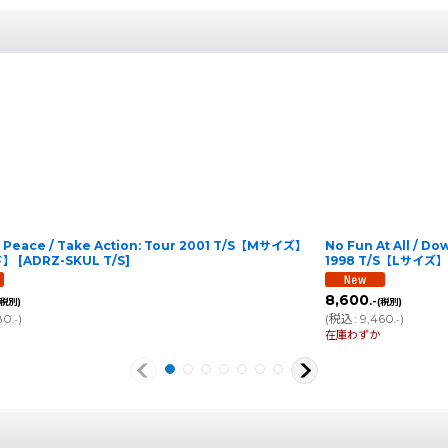
r Peace / Take Action: Tour 2001 T/S【Mサイズ】
No Fun At All / Do
ド】
[
ADRZ-SKUL T/S
]
1998 T/S【Lサイ
8,600
.-
(税別)
(税別)
80
)
(
税込
:
9,460
)
.-
.-
在庫わずか