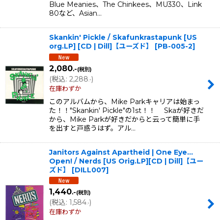
Blue Meanies、The Chinkees、MU330、Link
80など、Asian…
Skankin' Pickle / Skafunkrastapunk [US
org.LP] [CD | Dill]【ユーズド】
[
PB-005-2
]
2,080
.-
(税別)
(
税込
:
2,288
)
.-
在庫わずか
このアルバムから、Mike Parkキャリアは始まっ
た！！"Skankin' Pickle"の1st！！ Skaが好きだ
から、Mike Parkが好きだからと云って簡単に手
を出すと戸惑うはず。アル…
Janitors Against Apartheid | One Eye...
Open! / Nerds [US Orig.LP][CD | Dill]【ユー
ズド】
[
DILL007
]
1,440
.-
(税別)
(
税込
:
1,584
)
.-
在庫わずか