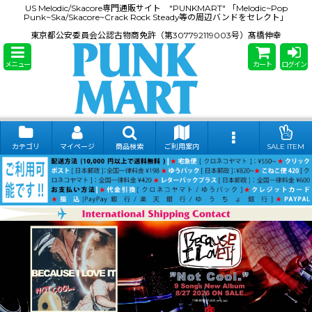
US Melodic/Skacore専門通販サイト "PUNKMART" 「Melodic~Pop
Punk~Ska/Skacore~Crack Rock Steady等の周辺バンドをセレクト」
東京都公安委員会公認古物商免許（第307792119003号）髙橋伸幸
メニュー
カート
ログイン
カテゴリ
マイページ
商品検索
ご利用案内
SALE ITEM