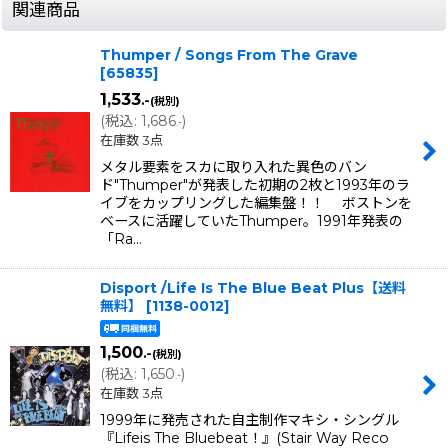
関連商品
Thumper / Songs From The Grave
[
65835
]
1,533
.-
(税別)
(
税込
:
1,686
)
.-
在庫数 3点
メタル要素をスカに取り入れた異色のバン
ド"Thumper"が発表した初期の2枚と1993年のラ
イブをカップリングした編集盤！！ ボストンを
ベースに活躍していたThumper。1991年発表の
「Ra…
Disport /Life Is The Blue Beat Plus【送料
無料】
[
1138-0012
]
1,500
.-
(税別)
(
税込
:
1,650
)
.-
在庫数 3点
1999年に発売された自主制作マキシ・シングル
『Lifeis The Bluebeat！』(Stair Way Reco