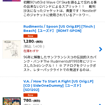
初期90'sの3rd Wave Of Skaを語る上で忘れる事
の出来ない2バンドによるスプリット！！ 裁判
沙汰になったジャケットは、貴重です！Nestleが
このジャケットに使用されているアートワー…
Rudiments / Spoon [US Orig.EP] [7inch |
Beach]【ユーズド】
[
RDMT-SPON
]
1,280
.-
(税別)
(
税込
:
1,408
)
.-
在庫わずか
96年に解散したサンフランシスコの伝説的スカパ
ンク・バンドThe Rudimentsが1993年にリリー
スした3rdシングル！！ ※ アナログをクリックポ
スト、レターパックライトでの発送するのは…
V.A. / How To Start A Fight [US Orig.LP]
[CD | SideOneDummy]【ユーズド】
[
SD1202
]
780
.-
(税別)