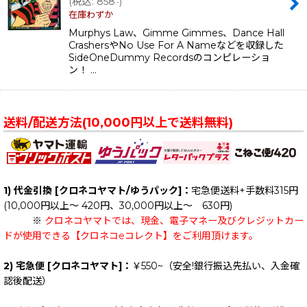
(
税込
:
858
)
.-
在庫わずか
Murphys Law、Gimme Gimmes、Dance Hall
CrashersやNo Use For A Nameなどを収録した
SideOneDummy Recordsのコンピレーショ
ン！ …
送料/配送方法(10,000円以上で送料無料)
1) 代金引換 [クロネコヤマト/ゆうパック]：
宅急便送料+手数料315円
(10,000円以上～ 420円、30,000円以上～ 630円)
※
クロネコヤマトでは、現金、電子マネー及びクレジットカー
ドが使用できる【クロネコeコレクト】をご利用頂けます。
2) 宅急便 [クロネコヤマト]：
￥550~（安全!銀行振込先払い、入金確
認後配送）