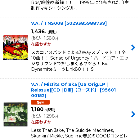
Rds/廃盤)を新録！！ 1999年に発売された自主
制作マキシ・シングル…
V.A. / TNS008
[
5029385988739
]
1,436
.-
(税別)
(
税込
:
1,580
)
.-
在庫わずか
スカコア３バンドによる3Wayスプリット！！全
10曲！！ Sense of Urgency：ハードコア・エッ
ジなサウンドで押しまくるヤツら！ Kid
DynamiteミーツLink80！！ S…
V.A. / Misfits Of Ska [US Orig.LP |
Reissue][CD | Dill]【ユーズド】
[
95601
00152
]
1,180
.-
(税別)
(
税込
:
1,298
)
.-
在庫わずか
Less Than Jake, The Suicide Machines,
Skankin' Pickle, Sublime参加のGOODコンピレ