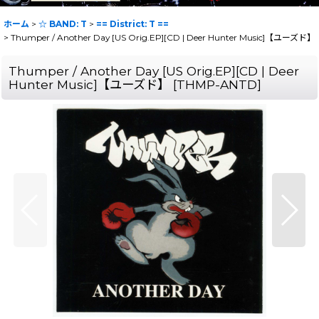
ホーム
>
☆ BAND: T
>
== District: T ==
>
Thumper / Another Day [US Orig.EP][CD | Deer Hunter Music]【ユーズド】
Thumper / Another Day [US Orig.EP][CD | Deer
Hunter Music]【ユーズド】
[
THMP-ANTD
]