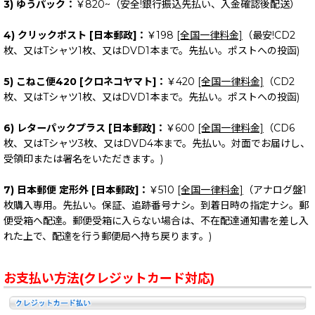
3) ゆうパック：
￥820~（安全!銀行振込先払い、入金確認後配送）
4) クリックポスト [日本郵政]：
￥198
[全国一律料金]
（最安!CD2
枚、又はTシャツ1枚、又はDVD1本まで。先払い。ポストへの投函)
5) こねこ便420 [クロネコヤマト]：
￥420
[全国一律料金]
（CD2
枚、又はTシャツ1枚、又はDVD1本まで。先払い。ポストへの投函)
6) レターパックプラス [日本郵政]：
￥600
[全国一律料金]
（CD6
枚、又はTシャツ3枚、又はDVD4本まで。先払い。対面でお届けし、
受領印または署名をいただきます。)
7) 日本郵便 定形外 [日本郵政]：
￥510
[全国一律料金]
（アナログ盤1
枚購入専用。先払い。保証、追跡番号ナシ。到着日時の指定ナシ。郵
便受箱へ配達。郵便受箱に入らない場合は、不在配達通知書を差し入
れた上で、配達を行う郵便局へ持ち戻ります。)
お支払い方法(クレジットカード対応)