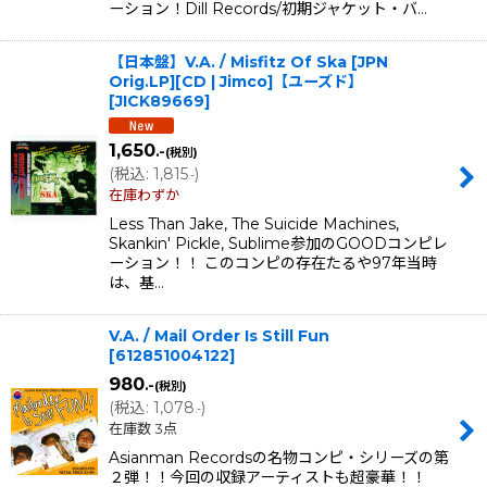
ーション！Dill Records/初期ジャケット・バ…
【日本盤】V.A. / Misfitz Of Ska [JPN
Orig.LP][CD | Jimco]【ユーズド】
[
JICK89669
]
1,650
.-
(税別)
(
税込
:
1,815
)
.-
在庫わずか
Less Than Jake, The Suicide Machines,
Skankin' Pickle, Sublime参加のGOODコンピレ
ーション！！ このコンピの存在たるや97年当時
は、基…
V.A. / Mail Order Is Still Fun
[
612851004122
]
980
.-
(税別)
(
税込
:
1,078
)
.-
在庫数 3点
Asianman Recordsの名物コンピ・シリーズの第
２弾！！今回の収録アーティストも超豪華！！