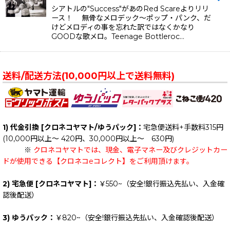
シアトルの"Success"があのRed Scareよりリリ
ース！ 無骨なメロデック〜ポップ・パンク、だ
けどメロディの事を忘れた訳ではなくかなり
GOODな歌メロ。Teenage Bottleroc…
送料/配送方法(10,000円以上で送料無料)
1) 代金引換 [クロネコヤマト/ゆうパック]：
宅急便送料+手数料315円
(10,000円以上～ 420円、30,000円以上～ 630円)
※
クロネコヤマトでは、現金、電子マネー及びクレジットカー
ドが使用できる【クロネコeコレクト】をご利用頂けます。
2) 宅急便 [クロネコヤマト]：
￥550~（安全!銀行振込先払い、入金確
認後配送）
3) ゆうパック：
￥820~（安全!銀行振込先払い、入金確認後配送）