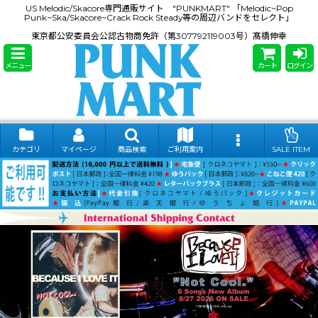
US Melodic/Skacore専門通販サイト "PUNKMART" 「Melodic~Pop
Punk~Ska/Skacore~Crack Rock Steady等の周辺バンドをセレクト」
東京都公安委員会公認古物商免許（第307792119003号）髙橋伸幸
メニュー
カート
ログイン
カテゴリ
マイページ
商品検索
ご利用案内
SALE ITEM