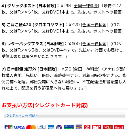
4) クリックポスト [日本郵政]：
￥198
[全国一律料金]
（最安!CD2
枚、又はTシャツ1枚、又はDVD1本まで。先払い。ポストへの投函)
5) こねこ便420 [クロネコヤマト]：
￥420
[全国一律料金]
（CD2
枚、又はTシャツ1枚、又はDVD1本まで。先払い。ポストへの投函)
6) レターパックプラス [日本郵政]：
￥600
[全国一律料金]
（CD6
枚、又はTシャツ3枚、又はDVD4本まで。先払い。対面でお届けし、
受領印または署名をいただきます。)
7) 日本郵便 定形外 [日本郵政]：
￥510
[全国一律料金]
（アナログ盤1
枚購入専用。先払い。保証、追跡番号ナシ。到着日時の指定ナシ。郵
便受箱へ配達。郵便受箱に入らない場合は、不在配達通知書を差し入
れた上で、配達を行う郵便局へ持ち戻ります。)
お支払い方法(クレジットカード対応)