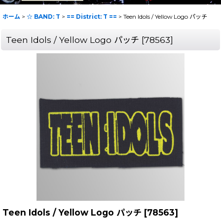
ホーム
>
☆ BAND: T
>
== District: T ==
>
Teen Idols / Yellow Logo パッチ
Teen Idols / Yellow Logo パッチ
[
78563
]
Teen Idols / Yellow Logo パッチ
[
78563
]