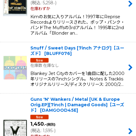
(
税込
:
5,258
)
.-
在庫わずか
Kimのお気に入りアルバム！1997年にReprise
Recordsよりリリースされた、ポップ・パンク・
バンドThe Muffsの3rdアルバム！ 1995年に2nd
アルバム「Blonder an…
Snuff / Sweet Days [7inch アナログ]【ユー
ズド】
[
BLUFF076
]
在庫数 在庫なし
Blankey Jet Cityのカバーを1曲目に配した2000
年リリースの7inchシングル。 Notes & Tracklis
オリジナルリリース/ディスクリリース: 2000/2…
Guns 'N' Wankers / Metal [UK & Europe
Orig.EP][7inch | Damaged Goods]【ユーズ
ド】
[
DAMGOOD45E
]
1,450
.-
(税別)
(
税込
:
1,595
)
.-