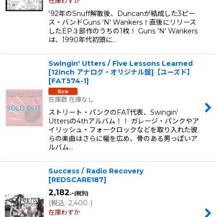
在庫わずか
'92年のSnuff解散後、Duncanが結成した3ピー
ス・バンドGuns 'N' Wankers！直後にリリース
したEP３部作のうちの1枚！ Guns 'N' Wankers
は、1990年代初頭に…
Swingin' Utters / Five Lessons Learned
[12inch アナログ・オリジナル盤]【ユーズド】
[
FAT574-1
]
在庫数 在庫なし
ストリート・パンクのFAT代表、Swingin'
Uttersの4thアルバム！！ ガレージ・パンクやア
イリッシュ・フォークロックなどを取り入れた彼
らの楽曲はさらに幅を広め、骨のある男っぽいア
ルバム…
Success / Radio Recovery
[
REDSCARE187
]
2,182
.-
(税別)
(
税込
:
2,400
)
.-
在庫わずか