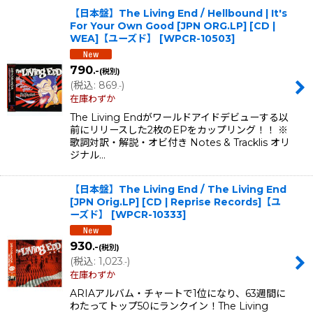
【日本盤】The Living End / Hellbound | It's
For Your Own Good [JPN ORG.LP] [CD |
WEA]【ユーズド】
[
WPCR-10503
]
790
.-
(税別)
(
税込
:
869
)
.-
在庫わずか
The Living Endがワールドアイドデビューする以
前にリリースした2枚のEPをカップリング！！ ※
歌詞対訳・解説・オビ付き Notes & Tracklis オリ
ジナル…
【日本盤】The Living End / The Living End
[JPN Orig.LP] [CD | Reprise Records]【ユ
ーズド】
[
WPCR-10333
]
930
.-
(税別)
(
税込
:
1,023
)
.-
在庫わずか
ARIAアルバム・チャートで1位になり、63週間に
わたってトップ50にランクイン！The Living