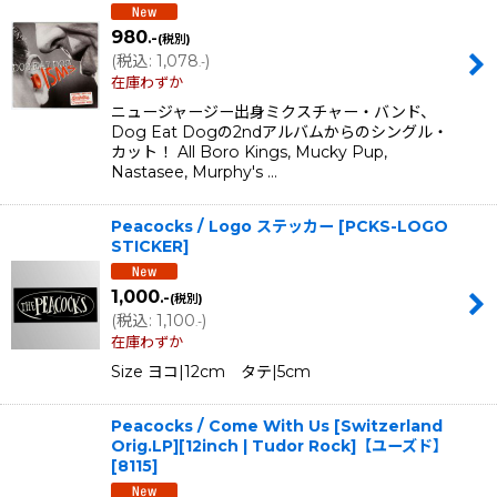
980
.-
(税別)
(
税込
:
1,078
)
.-
在庫わずか
ニュージャージー出身ミクスチャー・バンド、
Dog Eat Dogの2ndアルバムからのシングル・
カット！ All Boro Kings, Mucky Pup,
Nastasee, Murphy's …
Peacocks / Logo ステッカー
[
PCKS-LOGO
STICKER
]
1,000
.-
(税別)
(
税込
:
1,100
)
.-
在庫わずか
Size ヨコ|12cm タテ|5cm
Peacocks / Come With Us [Switzerland
Orig.LP][12inch | Tudor Rock]【ユーズド】
[
8115
]