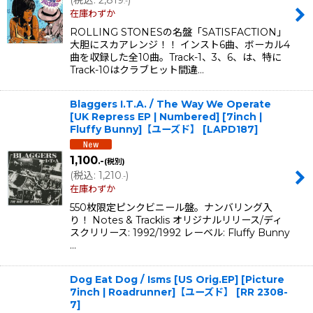
.-
在庫わずか
ROLLING STONESの名盤「SATISFACTION」
大胆にスカアレンジ！！ インスト6曲、ボーカル4
曲を収録した全10曲。Track-1、3、6、は、特に
Track-10はクラブヒット間違…
Blaggers I.T.A. / The Way We Operate
[UK Repress EP | Numbered] [7inch |
Fluffy Bunny]【ユーズド】
[
LAPD187
]
1,100
.-
(税別)
(
税込
:
1,210
)
.-
在庫わずか
550枚限定ピンクビニール盤。ナンバリング入
り！ Notes & Tracklis オリジナルリリース/ディ
スクリリース: 1992/1992 レーベル: Fluffy Bunny
…
Dog Eat Dog / Isms [US Orig.EP] [Picture
7inch | Roadrunner]【ユーズド】
[
RR 2308-
7
]