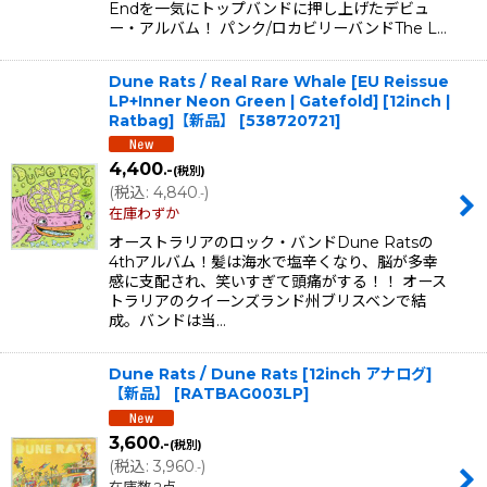
Endを一気にトップバンドに押し上げたデビュ
ー・アルバム！ パンク/ロカビリーバンドThe L…
Dune Rats / Real Rare Whale [EU Reissue
LP+Inner Neon Green | Gatefold] [12inch |
Ratbag]【新品】
[
538720721
]
4,400
.-
(税別)
(
税込
:
4,840
)
.-
在庫わずか
オーストラリアのロック・バンドDune Ratsの
4thアルバム！髪は海水で塩辛くなり、脳が多幸
感に支配され、笑いすぎて頭痛がする！！ オース
トラリアのクイーンズランド州ブリスベンで結
成。バンドは当…
Dune Rats / Dune Rats [12inch アナログ]
【新品】
[
RATBAG003LP
]
3,600
.-
(税別)
(
税込
:
3,960
)
.-