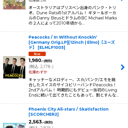
在庫数 2点
オーストラリアはブリスベン出身のパンク・トリ
オ、Dune Ratsの1stアルバム！ ギター＆ボーカ
ルのDanny BeusとドラムのBC Michael Marks
の２人によって2010年頃から…
Peacocks / In Without Knockin'
[Germany Orig.LP][12inch | Elmo]【ユーズ
ド】
[
ELMLP1005
]
1,980
.-
(税別)
(
税込
:
2,178
)
.-
在庫わずか
キャッチーなメロディー、スカ/パンク/エモを融
合したスイスのサイコビリーバンドPeacocks！
2ndアルバム！ 時期的にもデビュー当初のLiving
Endに続いて出てきたこともあって、割とすんな…
Phoenix City All-stars / Skatisfaction
[
SCORCHER2
]
2,563
.-
(税別)
(
税込
:
2,819
)