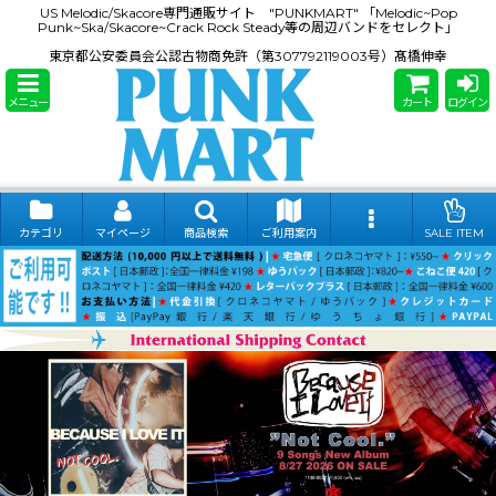
US Melodic/Skacore専門通販サイト "PUNKMART" 「Melodic~Pop
Punk~Ska/Skacore~Crack Rock Steady等の周辺バンドをセレクト」
東京都公安委員会公認古物商免許（第307792119003号）髙橋伸幸
メニュー
カート
ログイン
カテゴリ
マイページ
商品検索
ご利用案内
SALE ITEM