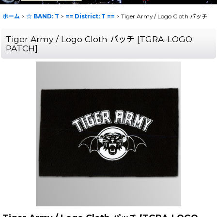
ホーム
>
☆ BAND: T
>
== District: T ==
>
Tiger Army / Logo Cloth パッチ
Tiger Army / Logo Cloth パッチ
[
TGRA-LOGO
PATCH
]