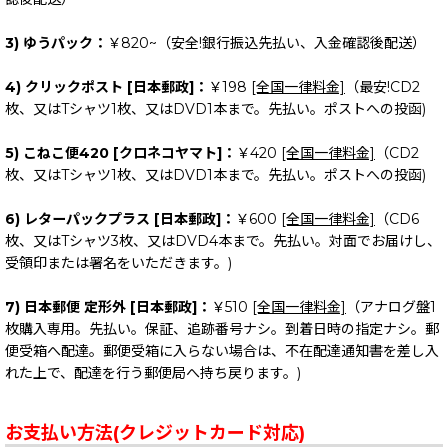
3) ゆうパック：
￥820~（安全!銀行振込先払い、入金確認後配送）
4) クリックポスト [日本郵政]：
￥198
[全国一律料金]
（最安!CD2
枚、又はTシャツ1枚、又はDVD1本まで。先払い。ポストへの投函)
5) こねこ便420 [クロネコヤマト]：
￥420
[全国一律料金]
（CD2
枚、又はTシャツ1枚、又はDVD1本まで。先払い。ポストへの投函)
6) レターパックプラス [日本郵政]：
￥600
[全国一律料金]
（CD6
枚、又はTシャツ3枚、又はDVD4本まで。先払い。対面でお届けし、
受領印または署名をいただきます。)
7) 日本郵便 定形外 [日本郵政]：
￥510
[全国一律料金]
（アナログ盤1
枚購入専用。先払い。保証、追跡番号ナシ。到着日時の指定ナシ。郵
便受箱へ配達。郵便受箱に入らない場合は、不在配達通知書を差し入
れた上で、配達を行う郵便局へ持ち戻ります。)
お支払い方法(クレジットカード対応)