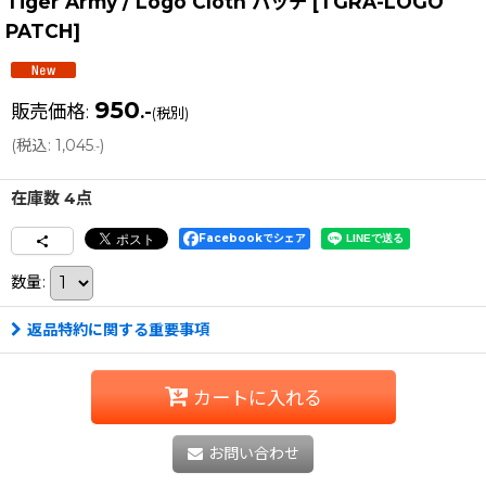
Tiger Army / Logo Cloth パッチ
[
TGRA-LOGO
PATCH
]
950
販売価格
:
.-
(税別)
(
税込
:
1,045
)
.-
在庫数 4点
Facebookでシェア
数量
:
返品特約に関する重要事項
カートに入れる
お問い合わせ