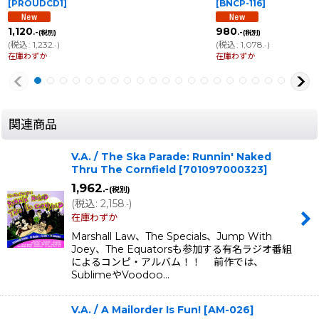
[
PROUDCD1
]
[
BNCP-116
]
1,120
980
.-
.-
(税別)
(税別)
(
税込
:
1,232
)
(
税込
:
1,078
)
.-
.-
在庫わずか
在庫わずか
関連商品
V.A. / The Ska Parade: Runnin' Naked
Thru The Cornfield
[
701097000323
]
1,962
.-
(税別)
(
税込
:
2,158
)
.-
在庫わずか
Marshall Law、The Specials、Jump With
Joey、The Equatorsも参加する有名ラジオ番組
によるコンピ・アルバム！！ 前作では、
SublimeやVoodoo…
V.A. / A Mailorder Is Fun!
[
AM-026
]