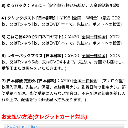
3) ゆうパック：
￥820~（安全!銀行振込先払い、入金確認後配送）
4) クリックポスト [日本郵政]：
￥198
[全国一律料金]
（最安!CD2
枚、又はTシャツ1枚、又はDVD1本まで。先払い。ポストへの投函)
5) こねこ便420 [クロネコヤマト]：
￥420
[全国一律料金]
（CD2
枚、又はTシャツ1枚、又はDVD1本まで。先払い。ポストへの投函)
6) レターパックプラス [日本郵政]：
￥600
[全国一律料金]
（CD6
枚、又はTシャツ3枚、又はDVD4本まで。先払い。対面でお届けし、
受領印または署名をいただきます。)
7) 日本郵便 定形外 [日本郵政]：
￥510
[全国一律料金]
（アナログ盤1
枚購入専用。先払い。保証、追跡番号ナシ。到着日時の指定ナシ。郵
便受箱へ配達。郵便受箱に入らない場合は、不在配達通知書を差し入
れた上で、配達を行う郵便局へ持ち戻ります。)
お支払い方法(クレジットカード対応)