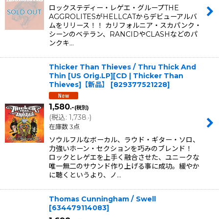
ロックステディー・レゲエ・グループTHE
AGGROLITESがHELLCATからデビューアルバ
ムをリリース！！ カリフォルニア・スカパンク・
シーンのベテラン、RANCIDやCLASHなどのパ
ンクキ…
Thicker Than Thieves / Thru Thick And
Thin [US Orig.LP][CD | Thicker Than
Thieves]【新品】
[
829377521228
]
1,580
.-
(税別)
(
税込
:
1,738
)
.-
在庫数 3点
ソウルフルなボーカル、ラウド・ギター・ソロ、
力強いホーン・セクションを巧みのブレンド！
ロックとレゲエを上手く融合させた、ユニークな
唯一無二のサウンド作り上げる事に成功。緩やか
に聴くというより、ノ…
Thomas Cunningham / Swell
[
634479114083
]