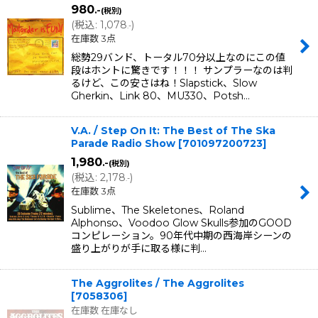
980
.-
(税別)
(
税込
:
1,078
)
.-
在庫数 3点
総勢29バンド、トータル70分以上なのにこの値
段はホントに驚きです！！！ サンプラーなのは判
るけど、この安さはね！Slapstick、Slow
Gherkin、Link 80、MU330、Potsh…
V.A. / Step On It: The Best of The Ska
Parade Radio Show
[
701097200723
]
1,980
.-
(税別)
(
税込
:
2,178
)
.-
在庫数 3点
Sublime、The Skeletones、Roland
Alphonso、Voodoo Glow Skulls参加のGOOD
コンピレーション。90年代中期の西海岸シーンの
盛り上がりが手に取る様に判…
The Aggrolites / The Aggrolites
[
7058306
]
在庫数 在庫なし