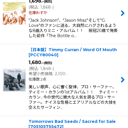
1,698
.-
(税別)
(
税込
:
1,868
)
.-
在庫わずか
"Jack Johnson"、"Jason Mraz"そして"G.
Love"のファンに送る、大自然にハグされるよう
な8曲入りミニ・アルバム！！ 弱冠20歳で発表
した前作「The Bottle o…
【日本盤】Timmy Curran / Word Of Mouth
[
PCCY80040
]
1,680
.-
(税別)
(
税込
:
1,848
)
.-
希望小売価格
:
2,100
.-
在庫数 2点
美しい歌声、心に響く旋律、プロ・サーファー、
ティミー・カランの1stアルバム！！ ティミー・
カラン…今の世代に絶大な人気を誇るプロ・サー
ファー。ナイスな性格とエアリアルなどの大技を
交えたサーフィン…
Tomorrows Bad Seeds / Sacred for Sale
[
705105755472
]