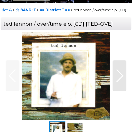
ホーム
>
☆ BAND: T
>
== District: T ==
>
ted lennon / over/time e.p. [CD]
ted lennon / over/time e.p. [CD]
[
TED-OVE
]