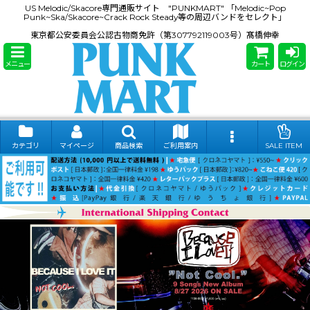
US Melodic/Skacore専門通販サイト "PUNKMART" 「Melodic~Pop
Punk~Ska/Skacore~Crack Rock Steady等の周辺バンドをセレクト」
東京都公安委員会公認古物商免許（第307792119003号）髙橋伸幸
メニュー
カート
ログイン
カテゴリ
マイページ
商品検索
ご利用案内
SALE ITEM