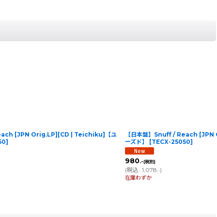
ch [JPN Orig.LP][CD | Teichiku]【ユ
【日本盤】Snuff / Reach [JPN O
50
]
ーズド】
[
TECX-25050
]
980
.-
(税別)
(
税込
:
1,078
)
.-
在庫わずか