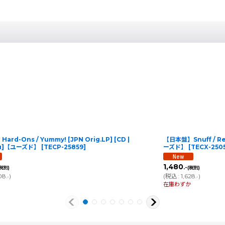
rd-Ons / Yummy! [JPN Orig.LP] [CD |
【日本盤】Snuff / Rea
ku]【ユーズド】
[
TECP-25859
]
ーズド】
[
TECX-250
1,480
.-
(税別)
(税別)
08
)
(
税込
:
1,628
)
.-
.-
在庫わずか