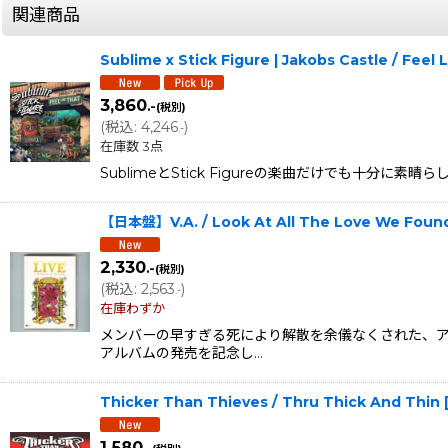
関連商品
Sublime x Stick Figure | Jakobs Castle / Fee
3,860
.-
(税別)
(
税込
:
4,246
)
.-
在庫数 3点
SublimeとStick Figureの楽曲だけでも十分に素晴
【日本盤】V.A. / Look At All The Love We Foun
2,330
.-
(税別)
(
税込
:
2,563
)
.-
在庫わずか
メンバーの早すぎる死により解散を余儀なくされた、ア
アルバムの発売を記念し…
Thicker Than Thieves / Thru Thick And Thin
1,580