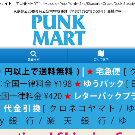
門通販サイト "PUNKMART" 「Melodic~Pop Punk~Ska/Skacore~Crack Rock
東京都公安委員会公認古物商免許（第307792119003号）髙橋伸幸
商品検索
ご利用案内