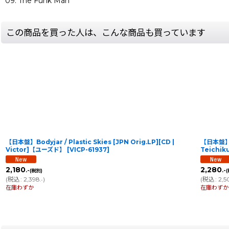
09. The Funk Man
この商品を買った人は、こんな商品も買っています
【日本盤】Bodyjar / Plastic Skies [JPN Orig.LP][CD |
【日本盤】Ha
Victor]【ユーズド】
[
VICP-61937
]
Teichi
2,180
2,280
.-
.-
(税別)
(
税込
:
2,398
)
(
税込
:
2,5
.-
在庫わずか
在庫わずか