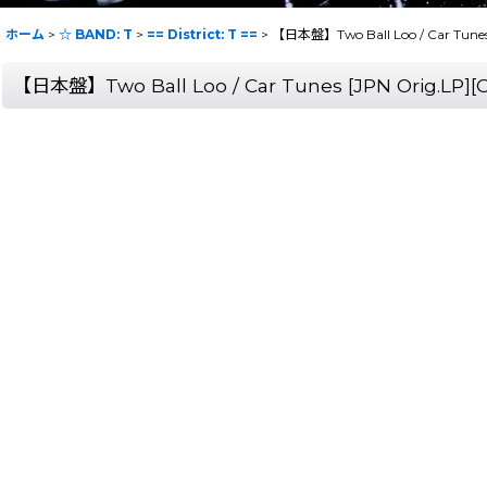
ホーム
>
☆ BAND: T
>
== District: T ==
>
【日本盤】Two Ball Loo / Car Tun
【日本盤】Two Ball Loo / Car Tunes [JPN Orig.L