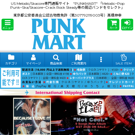
US Melodic/Skacore専門通販サイト "PUNKMART" 「Melodic~Pop
Punk~Ska/Skacore~Crack Rock Steady等の周辺バンドをセレクト」
東京都公安委員会公認古物商免許（第307792119003号）髙橋伸幸
メニュー
カート
ログイン
カテゴリ
マイページ
商品検索
ご利用案内
SALE ITEM