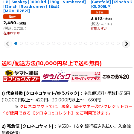
LP | Smokey | 1000 ltd. | 180g | Numbered]
|Gatefold] [12inch x
[12inch | Roadrunner]【新品】
[
GL005LP
]
[
MOVLP2821
]
3,810
.-
(税別)
2,480
.-
(税別)
(
税込
:
4,191
)
.-
(
税込
:
2,728
)
在庫わずか
.-
在庫わずか
送料/配送方法(10,000円以上で送料無料)
1) 代金引換 [クロネコヤマト/ゆうパック]：
宅急便送料+手数料315円
(10,000円以上～ 420円、30,000円以上～ 630円)
※
クロネコヤマトでは、現金、電子マネー及びクレジットカー
ドが使用できる【クロネコeコレクト】をご利用頂けます。
2) 宅急便 [クロネコヤマト]：
￥550~（安全!銀行振込先払い、入金確
認後配送）