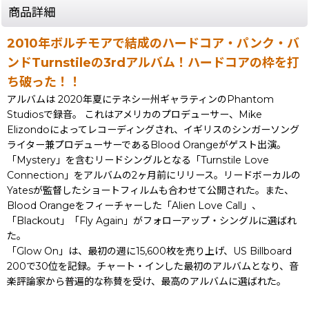
商品詳細
2010年ボルチモアで結成のハードコア・パンク・バ
ンドTurnstileの3rdアルバム！ハードコアの枠を打
ち破った！！
アルバムは 2020年夏にテネシー州ギャラティンのPhantom
Studiosで録音。 これはアメリカのプロデューサー、Mike
Elizondoによってレコーディングされ、イギリスのシンガーソング
ライター兼プロデューサーであるBlood Orangeがゲスト出演。
「Mystery」を含むリードシングルとなる「Turnstile Love
Connection」をアルバムの2ヶ月前にリリース。リードボーカルの
Yatesが監督したショートフィルムも合わせて公開された。また、
Blood Orangeをフィーチャーした「Alien Love Call」、
「Blackout」「Fly Again」がフォローアップ・シングルに選ばれ
た。
「Glow On」は、最初の週に15,600枚を売り上げ、US Billboard
200で30位を記録。チャート・インした最初のアルバムとなり、音
楽評論家から普遍的な称賛を受け、最高のアルバムに選ばれた。