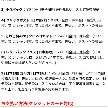
3) ゆうパック：
￥820~（安全!銀行振込先払い、入金確認後配送）
4) クリックポスト [日本郵政]：
￥198
[全国一律料金]
（最安!CD2
枚、又はTシャツ1枚、又はDVD1本まで。先払い。ポストへの投函)
5) こねこ便420 [クロネコヤマト]：
￥420
[全国一律料金]
（CD2
枚、又はTシャツ1枚、又はDVD1本まで。先払い。ポストへの投函)
6) レターパックプラス [日本郵政]：
￥600
[全国一律料金]
（CD6
枚、又はTシャツ3枚、又はDVD4本まで。先払い。対面でお届けし、
受領印または署名をいただきます。)
7) 日本郵便 定形外 [日本郵政]：
￥510
[全国一律料金]
（アナログ盤1
枚購入専用。先払い。保証、追跡番号ナシ。到着日時の指定ナシ。郵
便受箱へ配達。郵便受箱に入らない場合は、不在配達通知書を差し入
れた上で、配達を行う郵便局へ持ち戻ります。)
お支払い方法(クレジットカード対応)