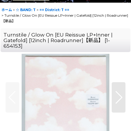
ホーム
>
☆ BAND: T
>
== District: T ==
>
Turnstile / Glow On [EU Reissue LP+Inner | Gatefold] [12inch | Roadrunner]
【新品】
Turnstile / Glow On [EU Reissue LP+Inner |
Gatefold] [12inch | Roadrunner]【新品】
[
1-
654153
]