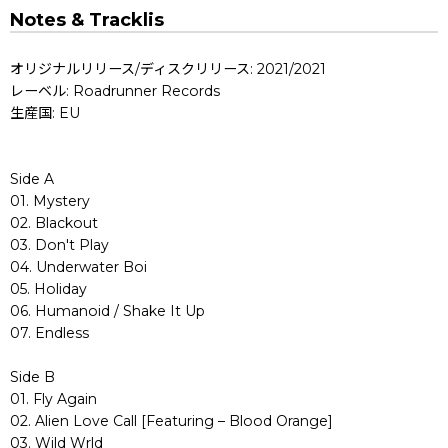
Notes & Tracklis
オリジナルリリース/ディスクリリース: 2021/2021
レーベル: Roadrunner Records
生産国: EU
Side A
01. Mystery
02. Blackout
03. Don't Play
04. Underwater Boi
05. Holiday
06. Humanoid / Shake It Up
07. Endless
Side B
01. Fly Again
02. Alien Love Call [Featuring – Blood Orange]
03. Wild Wrld