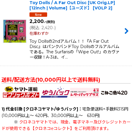
Toy Dolls / A Far Out Disc [UK Orig.LP]
[12inch | Volume]【ユーズド】
[
VOLP 2
]
2,200
.-
(税別)
(
税込
:
2,420
)
.-
在庫わずか
Toy Dollsの2ndアルバム！！『A Far Out
Disc』はパンクバンドToy Dollsのフルアルバム
である。The Surfarisの「Wipe Out!」のカヴァ
ー収録！A-3は、イ…
送料/配送方法(10,000円以上で送料無料)
1) 代金引換 [クロネコヤマト/ゆうパック]：
宅急便送料+手数料315円
(10,000円以上～ 420円、30,000円以上～ 630円)
※
クロネコヤマトでは、現金、電子マネー及びクレジットカー
ドが使用できる【クロネコeコレクト】をご利用頂けます。