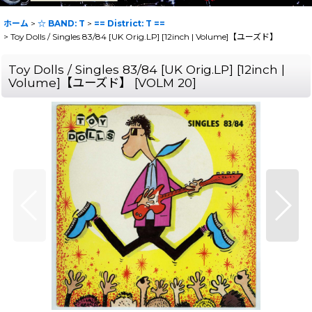
ホーム
>
☆ BAND: T
>
== District: T ==
>
Toy Dolls / Singles 83/84 [UK Orig.LP] [12inch | Volume]【ユーズド】
Toy Dolls / Singles 83/84 [UK Orig.LP] [12inch |
Volume]【ユーズド】
[
VOLM 20
]