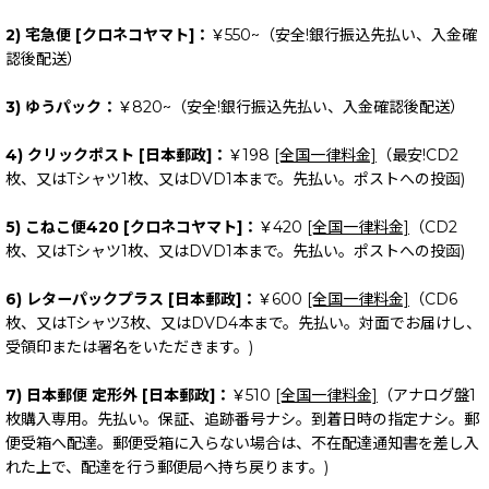
2) 宅急便 [クロネコヤマト]：
￥550~（安全!銀行振込先払い、入金確
認後配送）
3) ゆうパック：
￥820~（安全!銀行振込先払い、入金確認後配送）
4) クリックポスト [日本郵政]：
￥198
[全国一律料金]
（最安!CD2
枚、又はTシャツ1枚、又はDVD1本まで。先払い。ポストへの投函)
5) こねこ便420 [クロネコヤマト]：
￥420
[全国一律料金]
（CD2
枚、又はTシャツ1枚、又はDVD1本まで。先払い。ポストへの投函)
6) レターパックプラス [日本郵政]：
￥600
[全国一律料金]
（CD6
枚、又はTシャツ3枚、又はDVD4本まで。先払い。対面でお届けし、
受領印または署名をいただきます。)
7) 日本郵便 定形外 [日本郵政]：
￥510
[全国一律料金]
（アナログ盤1
枚購入専用。先払い。保証、追跡番号ナシ。到着日時の指定ナシ。郵
便受箱へ配達。郵便受箱に入らない場合は、不在配達通知書を差し入
れた上で、配達を行う郵便局へ持ち戻ります。)