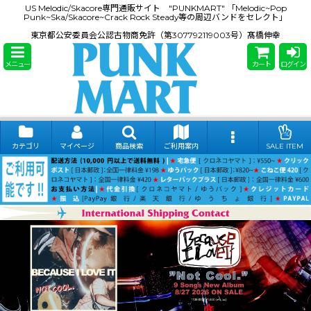
US Melodic/Skacore専門通販サイト "PUNKMART" 「Melodic~Pop
Punk~Ska/Skacore~Crack Rock Steady等の周辺バンドをセレクト」
東京都公安委員会公認古物商免許（第307792119003号）髙橋伸幸
メニュー
カート
ログイン
カテゴリ
マイページ
商品検索
ご利用案内
SALE ITEM