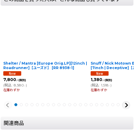
Shelter / Mantra [Europe Orig.LP][12inch |
Snuff / Nick Motown E
Roadrunner]【ユーズド】
[
RR 8938-1
]
[7inch | Deceptive
7,800
1,380
.-
.-
(税別)
(税別)
(
税込
:
8,580
)
(
税込
:
1,518
)
.-
.-
在庫わずか
在庫わずか
関連商品