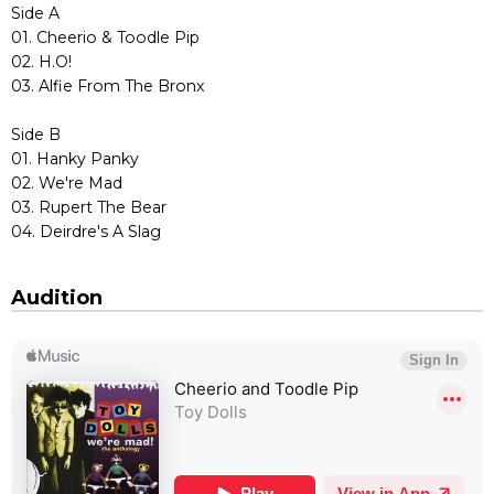
Side A
01. Cheerio & Toodle Pip
02. H.O!
03. Alfie From The Bronx
Side B
01. Hanky Panky
02. We're Mad
03. Rupert The Bear
04. Deirdre's A Slag
Audition