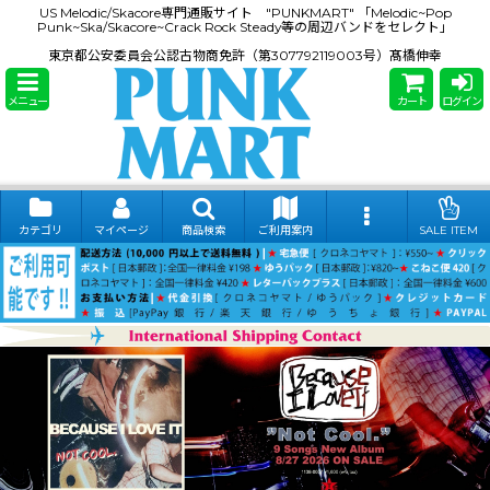
US Melodic/Skacore専門通販サイト "PUNKMART" 「Melodic~Pop
Punk~Ska/Skacore~Crack Rock Steady等の周辺バンドをセレクト」
東京都公安委員会公認古物商免許（第307792119003号）髙橋伸幸
メニュー
カート
ログイン
カテゴリ
マイページ
商品検索
ご利用案内
SALE ITEM