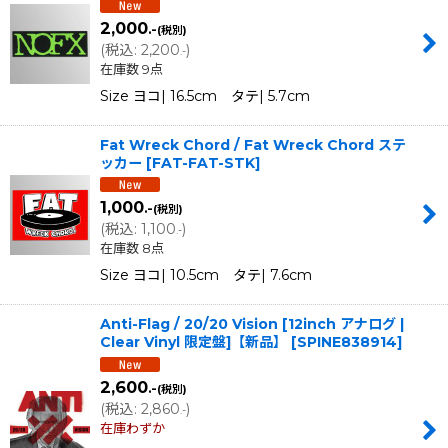
2,000
.-
(税別)
(
税込
:
2,200
)
.-
在庫数 9点
Size ヨコ| 16.5cm タテ| 5.7cm
Fat Wreck Chord / Fat Wreck Chord ステ
ッカー
[
FAT-FAT-STK
]
1,000
.-
(税別)
(
税込
:
1,100
)
.-
在庫数 8点
Size ヨコ| 10.5cm タテ| 7.6cm
Anti-Flag / 20/20 Vision [12inch アナログ |
Clear Vinyl 限定盤]【新品】
[
SPINE838914
]
2,600
.-
(税別)
(
税込
:
2,860
)
.-
在庫わずか