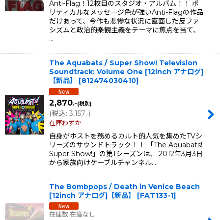
Anti-Flag！12枚目のスタジオ・アルバム！！ ポ
リティカルなメッセージ色が強いAnti-Flagの作品
だけあって、今作も悲惨な状況に直面した反ファ
シズムと政治的楽観主義をテーマに焦点を当て、
…
The Aquabats / Super Show! Television
Soundtrack: Volume One [12inch アナログ]
【新品】
[
812474030410
]
2,870
.-
(税別)
(
税込
:
3,157
)
.-
在庫わずか
自身がホストを務めるカルト的人気を集めたTVシ
リーズのサウンドトラック！！ 「The Aquabats!
Super Show!」の第1シーズンは、 2012年3月3日
から家族向けケーブルチャンネル…
The Bombpops ‎/ Death in Venice Beach
[12inch アナログ]【新品】
[
FAT133-1
]
在庫数 在庫なし