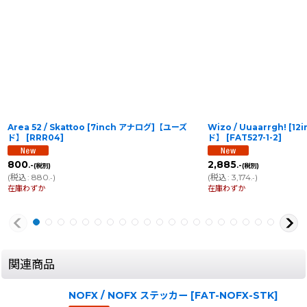
Area 52 / Skattoo [7inch アナログ]【ユーズ
Wizo / Uuaarrgh! [
ド】
[
RRR04
]
ド】
[
FAT527-1-2
]
800
2,885
.-
.-
(税別)
(税別)
(
税込
:
880
)
(
税込
:
3,174
)
.-
.-
在庫わずか
在庫わずか
関連商品
NOFX / NOFX ステッカー
[
FAT-NOFX-STK
]