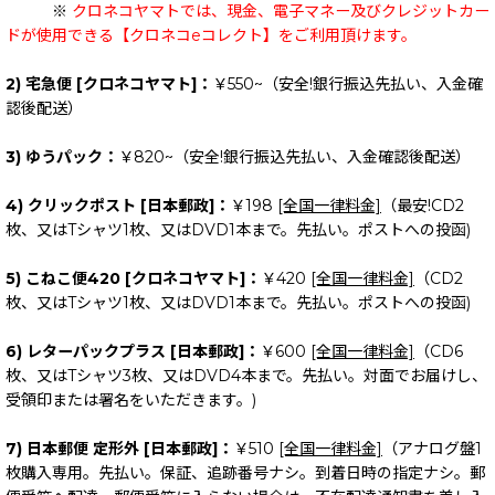
※
クロネコヤマトでは、現金、電子マネー及びクレジットカー
ドが使用できる【クロネコeコレクト】をご利用頂けます。
2) 宅急便 [クロネコヤマト]：
￥550~（安全!銀行振込先払い、入金確
認後配送）
3) ゆうパック：
￥820~（安全!銀行振込先払い、入金確認後配送）
4) クリックポスト [日本郵政]：
￥198
[全国一律料金]
（最安!CD2
枚、又はTシャツ1枚、又はDVD1本まで。先払い。ポストへの投函)
5) こねこ便420 [クロネコヤマト]：
￥420
[全国一律料金]
（CD2
枚、又はTシャツ1枚、又はDVD1本まで。先払い。ポストへの投函)
6) レターパックプラス [日本郵政]：
￥600
[全国一律料金]
（CD6
枚、又はTシャツ3枚、又はDVD4本まで。先払い。対面でお届けし、
受領印または署名をいただきます。)
7) 日本郵便 定形外 [日本郵政]：
￥510
[全国一律料金]
（アナログ盤1
枚購入専用。先払い。保証、追跡番号ナシ。到着日時の指定ナシ。郵