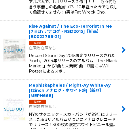
アルバムで、Fatリリース２作目！！ もう何も
言う事無しの名曲揃いで、10年経った今でも決し
て色褪せてません！(実はFat Wreck Cho…
Rise Against / The Eco-Terrorist In Me
[7inch アナログ・RSD2015]【新品】
[
B0022766-21
]
在庫数 在庫なし
Record Store Day 2015限定でリリースされた
7inch。2014年リリースのアルバム「The Black
Market」から1曲と未発表1曲！B面にはWill
Potterによるスポ…
Mephiskapheles / Might-Ay White-Ay
[12inch アナログ・ホワイト盤]【新品】
[
MEPH668
]
在庫数 在庫なし
NYのサタニック・スカ・バンドが99年にリリー
スした3rdサアルバムがついにアナログレコード
でリリース！300枚の限定ホワイトビニール盤。