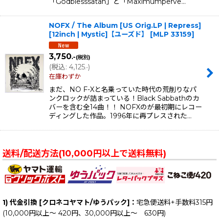
「Godblesssatan」と「Maximumperve…
NOFX ‎/ The Album [US Orig.LP | Repress]
[12inch | Mystic]【ユーズド】
[
MLP 33159
]
3,750
.-
(税別)
(
税込
:
4,125
)
.-
在庫わずか
まだ、NO F-Xと名乗っていた時代の荒削りなパ
ンクロックが詰まっている！Black Sabbathのカ
バーを含む全14曲！！ NOFXのが最初期にレコー
ディングした作品。1996年に再プレスされた…
送料/配送方法(10,000円以上で送料無料)
1) 代金引換 [クロネコヤマト/ゆうパック]：
宅急便送料+手数料315円
(10,000円以上～ 420円、30,000円以上～ 630円)