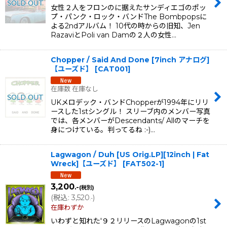
女性２人をフロンのに据えたサンディエゴのポッ
プ・パンク・ロック・バンドThe Bombpopsに
よる2ndアルバム！ 10代の時からの旧知、Jen
RazaviとPoli van Damの２人の女性…
Chopper / Said And Done [7inch アナログ]
【ユーズド】
[
CAT001
]
在庫数 在庫なし
UKメロデック・バンドChopperが1994年にリリ
ースした1stシングル！ スリーブ内のメンバー写真
では、各メンバーがDescendants/ Allのマーチを
身につけている。判ってるね :-)…
Lagwagon / Duh [US Orig.LP][12inch | Fat
Wreck]【ユーズド】
[
FAT502-1
]
3,200
.-
(税別)
(
税込
:
3,520
)
.-
在庫わずか
いわずと知れた'９２リリースのLagwagonの1st