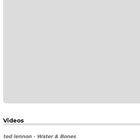
Videos
ted lennon - Water & Bones