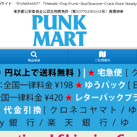
門通販サイト "PUNKMART" 「Melodic~Pop Punk~Ska/Skacore~Crack Rock
東京都公安委員会公認古物商免許（第307792119003号）髙橋伸幸
商品検索
ご利用案内