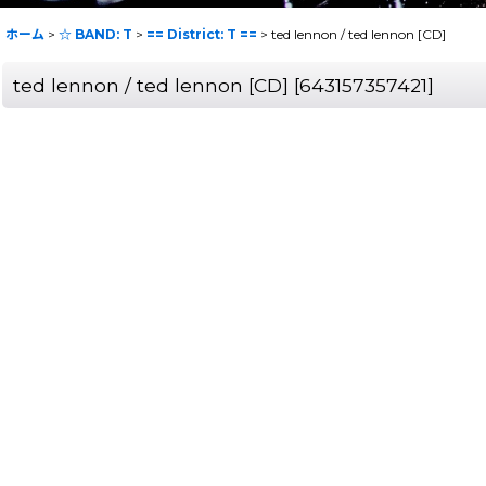
ホーム
>
☆ BAND: T
>
== District: T ==
>
ted lennon / ted lennon [CD]
ted lennon / ted lennon [CD]
[
643157357421
]