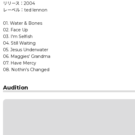
リリース：2004
レーベル：ted lennon
01. Water & Bones
02. Face Up
03. I'm Selfish
04. Still Waiting
05. Jesus Underwater
06. Maggies' Grandma
07. Have Mercy
08. Nothin's Changed
Audition