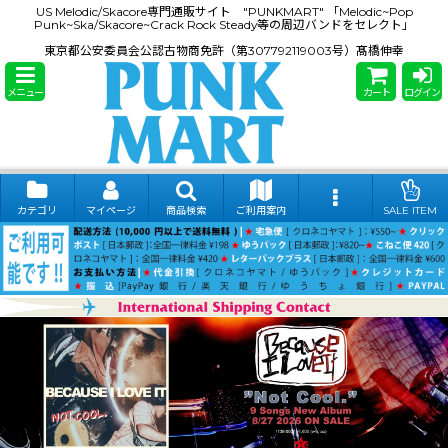
US Melodic/Skacore専門通販サイト "PUNKMART" 「Melodic~Pop
Punk~Ska/Skacore~Crack Rock Steady等の周辺バンドをセレクト」
東京都公安委員会公認古物商免許（第307792119003号）髙橋伸幸
メニュー
カート
ログイン
カテゴリ
マイページ
商品検索
ご利用案内
SALE ITEM