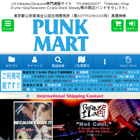
US Melodic/Skacore専門通販サイト "PUNKMART" 「Melodic~Pop
Punk~Ska/Skacore~Crack Rock Steady等の周辺バンドをセレクト」
東京都公安委員会公認古物商免許（第307792119003号）髙橋伸幸
メニュー
カート
ログイン
カテゴリ
マイページ
商品検索
ご利用案内
SALE ITEM