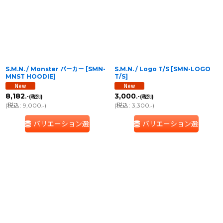
並び順
:
絞り込む
S.M.N. / Monster パーカー
[
SMN-
S.M.N. / Logo T/S
[
SMN-LOGO
MNST HOODIE
]
T/S
]
8,182
3,000
.-
.-
(税別)
(税別)
(
税込
:
9,000
)
(
税込
:
3,300
)
.-
.-
バリエーション選択
バリエーション選択