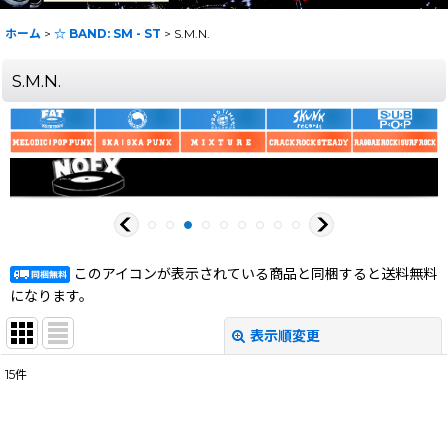
ホーム
>
☆ BAND: SM - ST
>
S.M.N.
S.M.N.
このアイコンが表示されている商品と同梱すると送料無料
になります。
表示順変更
閉じる
15
件
表示数
:
在庫あり