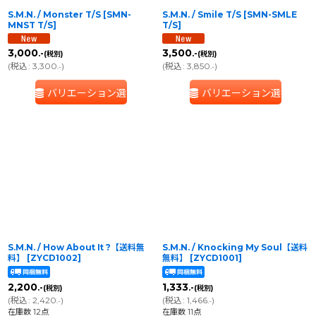
S.M.N. / Monster T/S
[
SMN-
S.M.N. / Smile T/S
[
SMN-SMLE
MNST T/S
]
T/S
]
3,000
3,500
.-
.-
(税別)
(税別)
(
税込
:
3,300
)
(
税込
:
3,850
)
.-
.-
バリエーション選択
バリエーション選択
S.M.N. / How About It ?【送料無
S.M.N. / Knocking My Soul【送料
料】
[
ZYCD1002
]
無料】
[
ZYCD1001
]
2,200
1,333
.-
.-
(税別)
(税別)
(
税込
:
2,420
)
(
税込
:
1,466
)
.-
.-
在庫数 12点
在庫数 11点