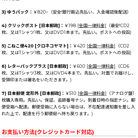
3) ゆうパック：
￥820~（安全!銀行振込先払い、入金確認後配送）
4) クリックポスト [日本郵政]：
￥198
[全国一律料金]
（最安!CD2
枚、又はTシャツ1枚、又はDVD1本まで。先払い。ポストへの投函)
5) こねこ便420 [クロネコヤマト]：
￥420
[全国一律料金]
（CD2
枚、又はTシャツ1枚、又はDVD1本まで。先払い。ポストへの投函)
6) レターパックプラス [日本郵政]：
￥600
[全国一律料金]
（CD6
枚、又はTシャツ3枚、又はDVD4本まで。先払い。対面でお届けし、
受領印または署名をいただきます。)
7) 日本郵便 定形外 [日本郵政]：
￥510
[全国一律料金]
（アナログ盤1
枚購入専用。先払い。保証、追跡番号ナシ。到着日時の指定ナシ。郵
便受箱へ配達。郵便受箱に入らない場合は、不在配達通知書を差し入
れた上で、配達を行う郵便局へ持ち戻ります。)
お支払い方法(クレジットカード対応)