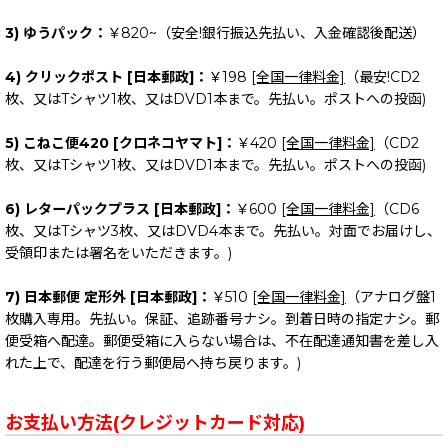
3) ゆうパック：
￥820~（安全!銀行振込先払い、入金確認後配送）
4) クリックポスト [日本郵政]：
￥198
[全国一律料金]
（最安!CD2
枚、又はTシャツ1枚、又はDVD1本まで。先払い。ポストへの投函)
5) こねこ便420 [クロネコヤマト]：
￥420
[全国一律料金]
（CD2
枚、又はTシャツ1枚、又はDVD1本まで。先払い。ポストへの投函)
6) レターパックプラス [日本郵政]：
￥600
[全国一律料金]
（CD6
枚、又はTシャツ3枚、又はDVD4本まで。先払い。対面でお届けし、
受領印または署名をいただきます。)
7) 日本郵便 定形外 [日本郵政]：
￥510
[全国一律料金]
（アナログ盤1
枚購入専用。先払い。保証、追跡番号ナシ。到着日時の指定ナシ。郵
便受箱へ配達。郵便受箱に入らない場合は、不在配達通知書を差し入
れた上で、配達を行う郵便局へ持ち戻ります。)
お支払い方法(クレジットカード対応)