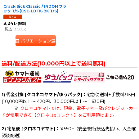
Crack Sick Classic / INDOH ブラ
ック T/S
[
CSC-LDTK-BK T/S
]
3,241
.-
(税別)
(
税込
:
3,565
)
.-
バリエーション選択
送料/配送方法(10,000円以上で送料無料)
1) 代金引換 [クロネコヤマト/ゆうパック]：
宅急便送料+手数料315円
(10,000円以上～ 420円、30,000円以上～ 630円)
※
クロネコヤマトでは、現金、電子マネー及びクレジットカー
ドが使用できる【クロネコeコレクト】をご利用頂けます。
2) 宅急便 [クロネコヤマト]：
￥550~（安全!銀行振込先払い、入金確
認後配送）