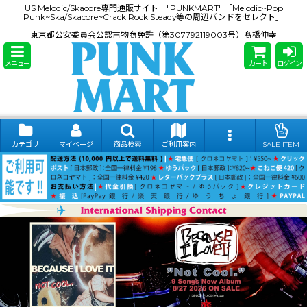
US Melodic/Skacore専門通販サイト "PUNKMART" 「Melodic~Pop
Punk~Ska/Skacore~Crack Rock Steady等の周辺バンドをセレクト」
東京都公安委員会公認古物商免許（第307792119003号）髙橋伸幸
メニュー
カート
ログイン
カテゴリ
マイページ
商品検索
ご利用案内
SALE ITEM