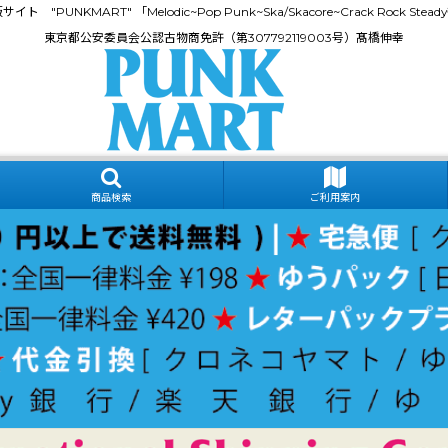
門通販サイト "PUNKMART" 「Melodic~Pop Punk~Ska/Skacore~Crack Rock
東京都公安委員会公認古物商免許（第307792119003号）髙橋伸幸
商品検索
ご利用案内