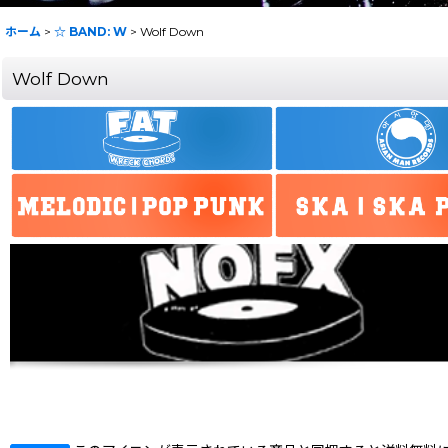
ホーム
>
☆ BAND: W
>
Wolf Down
Wolf Down