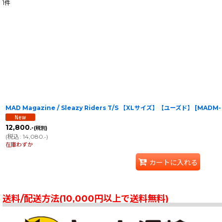
1
件
表示数
:
在庫あり
並び順
:
MAD Magazine / Sleazy Riders T/S 【XLサイズ】【ユーズド】
[
MADM- 
12,800
.-
(税別)
(
税込
:
14,080
)
.-
在庫わずか
カートに入れる
送料/配送方法(10,000円以上で送料無料)