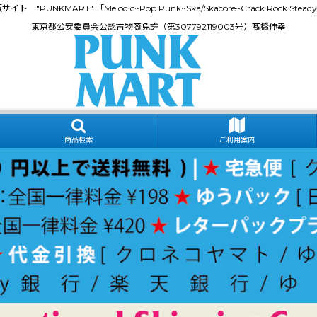
門通販サイト "PUNKMART" 「Melodic~Pop Punk~Ska/Skacore~Crack Rock
東京都公安委員会公認古物商免許（第307792119003号）髙橋伸幸
商品検索
ご利用案内