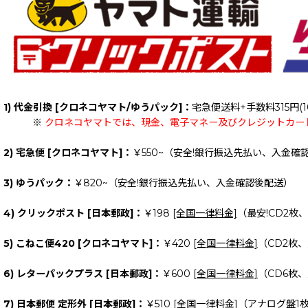
1) 代金引換 [クロネコヤマト/ゆうパック]：
宅急便送料+手数料315円(1
※
クロネコヤマトでは、現金、電子マネー及びクレジットカー
2) 宅急便 [クロネコヤマト]：
￥550~（安全!銀行振込先払い、入金確
3) ゆうパック：
￥820~（安全!銀行振込先払い、入金確認後配送）
4) クリックポスト [日本郵政]：
￥198
[全国一律料金]
（最安!CD2枚
5) こねこ便420 [クロネコヤマト]：
￥420
[全国一律料金]
（CD2枚
6) レターパックプラス [日本郵政]：
￥600
[全国一律料金]
（CD6枚
7) 日本郵便 定形外 [日本郵政]：
￥510
[全国一律料金]
（アナログ盤1