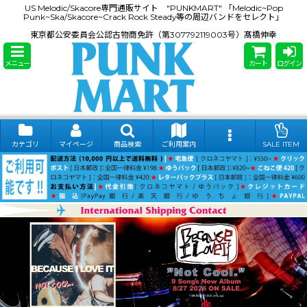
US Melodic/Skacore専門通販サイト "PUNKMART" 「Melodic~Pop
Punk~Ska/Skacore~Crack Rock Steady等の周辺バンドをセレクト」
東京都公安委員会公認古物商免許（第307792119003号）髙橋伸幸
メニュー
カート
ログイン
カテゴリ
マイページ
商品検索
ご利用案内
SALE ITEM