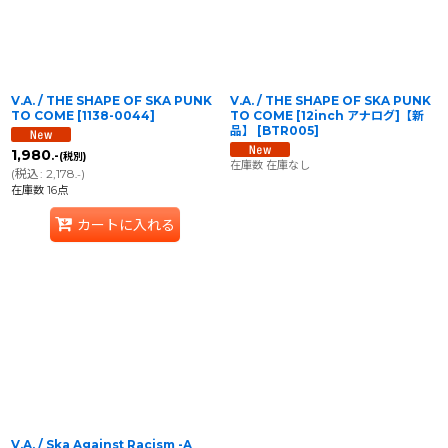
V.A. / THE SHAPE OF SKA PUNK
V.A. / THE SHAPE OF SKA PUNK
TO COME
[
1138-0044
]
TO COME [12inch アナログ]【新
品】
[
BTR005
]
1,980
.-
(税別)
在庫数 在庫なし
(
税込
:
2,178
)
.-
在庫数 16点
カートに入れる
V.A. / Ska Against Racism -A