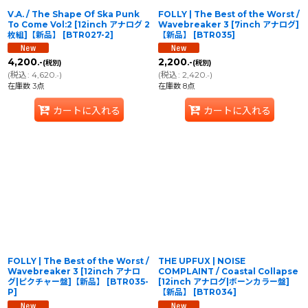
V.A. / The Shape Of Ska Punk
FOLLY | The Best of the Worst /
To Come Vol:2 [12inch アナログ 2
Wavebreaker 3 [7inch アナログ]
枚組]【新品】
[
BTR027-2
]
【新品】
[
BTR035
]
4,200
2,200
.-
.-
(税別)
(税別)
(
税込
:
4,620
)
(
税込
:
2,420
)
.-
.-
在庫数 3点
在庫数 8点
カートに入れる
カートに入れる
FOLLY | The Best of the Worst /
THE UPFUX | NOISE
Wavebreaker 3 [12inch アナロ
COMPLAINT / Coastal Collapse
グ|ピクチャー盤]【新品】
[
BTR035-
[12inch アナログ|ボーンカラー盤]
P
]
【新品】
[
BTR034
]