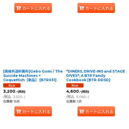
カートに入れる
カートに入れる
[規格外送料無料]Gebo Gomi / The
"DINERS, DRIVE-INS and STAGE
Suicide Machines +
DIVES"; A BTR Family
Coquettish【新品】
[
BTR031
]
Cookbook
[
BTR-DDSD
]
3,200
4,600
.-
.-
(税別)
(税別)
(
税込
:
3,520
)
(
税込
:
5,060
)
.-
.-
在庫数 18点
在庫数 3点
カートに入れる
カートに入れる