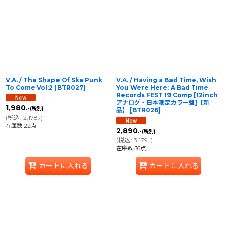
V.A. / The Shape Of Ska Punk
V.A. / Having a Bad Time, Wish
To Come Vol:2
[
BTR027
]
You Were Here: A Bad Time
Records FEST 19 Comp [12inch
アナログ・日本限定カラー盤]【新
1,980
.-
(税別)
品】
[
BTR026
]
(
税込
:
2,178
)
.-
在庫数 22点
2,890
.-
(税別)
(
税込
:
3,179
)
.-
在庫数 36点
カートに入れる
カートに入れる