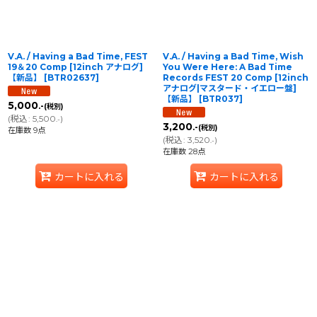
V.A. / Having a Bad Time, FEST
V.A. / Having a Bad Time, Wish
19＆20 Comp [12inch アナログ]
You Were Here: A Bad Time
【新品】
[
BTR02637
]
Records FEST 20 Comp [12inch
アナログ|マスタード・イエロー盤]
【新品】
[
BTR037
]
5,000
.-
(税別)
(
税込
:
5,500
)
.-
3,200
.-
(税別)
在庫数 9点
(
税込
:
3,520
)
.-
在庫数 28点
カートに入れる
カートに入れる