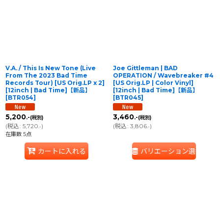
並び順
:
絞り込む
V.A. / This Is New Tone (Live
Joe Gittleman | BAD
From The 2023 Bad Time
OPERATION / Wavebreaker #4
Records Tour) [US Orig.LP x 2]
[US Orig.LP | Color Vinyl]
[12inch | Bad Time]【新品】
[12inch | Bad Time]【新品】
[
BTR054
]
[
BTR045
]
5,200
3,460
.-
.-
(税別)
(税別)
(
税込
:
5,720
)
(
税込
:
3,806
)
.-
.-
在庫数 5点
カートに入れる
バリエーション選択