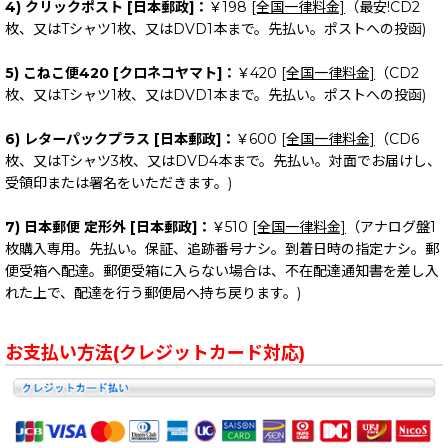
4) クリックポスト [日本郵政]：
￥198
[全国一律料金]
（最安!CD2
枚、又はTシャツ1枚、又はDVD1本まで。先払い。ポストへの投函)
5) こねこ便420 [クロネコヤマト]：
￥420
[全国一律料金]
（CD2
枚、又はTシャツ1枚、又はDVD1本まで。先払い。ポストへの投函)
6) レターパックプラス [日本郵政]：
￥600
[全国一律料金]
（CD6
枚、又はTシャツ3枚、又はDVD4本まで。先払い。対面でお届けし、
受領印または署名をいただきます。)
7) 日本郵便 定形外 [日本郵政]：
￥510
[全国一律料金]
（アナログ盤1
枚購入専用。先払い。保証、追跡番号ナシ。到着日時の指定ナシ。郵
便受箱へ配達。郵便受箱に入らない場合は、不在配達通知書を差し入
れた上で、配達を行う郵便局へ持ち戻ります。)
お支払い方法(クレジットカード対応)