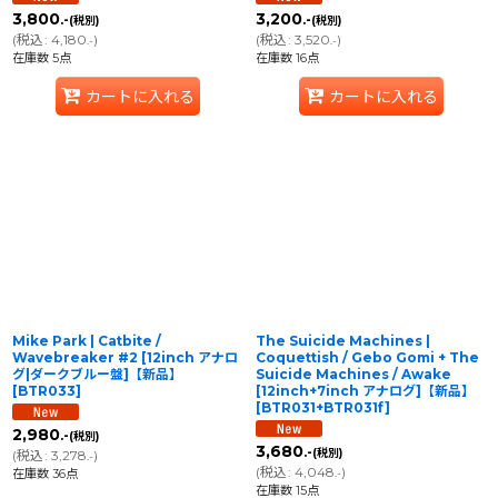
3,800
3,200
.-
.-
(税別)
(税別)
(
税込
:
4,180
)
(
税込
:
3,520
)
.-
.-
在庫数 5点
在庫数 16点
カートに入れる
カートに入れる
Mike Park | Catbite /
The Suicide Machines |
Wavebreaker #2 [12inch アナロ
Coquettish / Gebo Gomi + The
グ|ダークブルー盤]【新品】
Suicide Machines / Awake
[
BTR033
]
[12inch+7inch アナログ]【新品】
[
BTR031+BTR031f
]
2,980
.-
(税別)
3,680
.-
(税別)
(
税込
:
3,278
)
.-
(
税込
:
4,048
)
在庫数 36点
.-
在庫数 15点