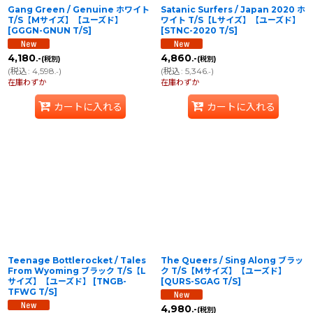
Gang Green / Genuine ホワイト
Satanic Surfers / Japan 2020 ホ
T/S【Mサイズ】【ユーズド】
ワイト T/S【Lサイズ】【ユーズド】
[
GGGN-GNUN T/S
]
[
STNC-2020 T/S
]
4,180
4,860
.-
.-
(税別)
(税別)
(
税込
:
4,598
)
(
税込
:
5,346
)
.-
.-
在庫わずか
在庫わずか
カートに入れる
カートに入れる
Teenage Bottlerocket / Tales
The Queers / Sing Along ブラッ
From Wyoming ブラック T/S【L
ク T/S【Mサイズ】【ユーズド】
サイズ】【ユーズド】
[
TNGB-
[
QURS-SGAG T/S
]
TFWG T/S
]
4,980
.-
(税別)