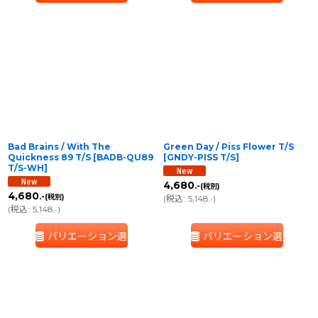
Bad Brains / With The
Green Day / Piss Flower T/S
Quickness 89 T/S
[
BADB-QU89
[
GNDY-PISS T/S
]
T/S-WH
]
4,680
.-
(税別)
4,680
.-
(税別)
(
税込
:
5,148
)
.-
(
税込
:
5,148
)
.-
バリエーション選択
バリエーション選択