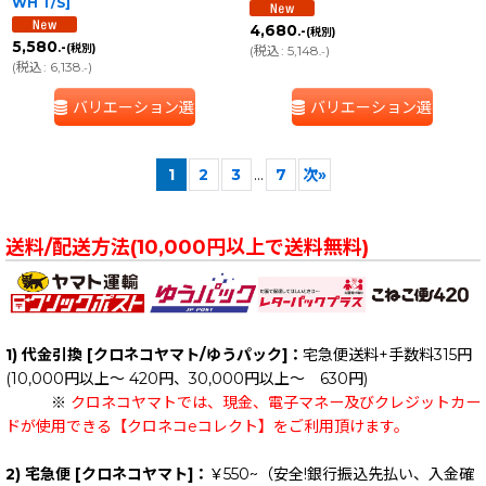
WH T/S
]
4,680
.-
(税別)
5,580
.-
(税別)
(
税込
:
5,148
)
.-
(
税込
:
6,138
)
.-
バリエーション選択
バリエーション選択
1
2
3
...
7
次
»
送料/配送方法(10,000円以上で送料無料)
1) 代金引換 [クロネコヤマト/ゆうパック]：
宅急便送料+手数料315円
(10,000円以上～ 420円、30,000円以上～ 630円)
※
クロネコヤマトでは、現金、電子マネー及びクレジットカー
ドが使用できる【クロネコeコレクト】をご利用頂けます。
2) 宅急便 [クロネコヤマト]：
￥550~（安全!銀行振込先払い、入金確