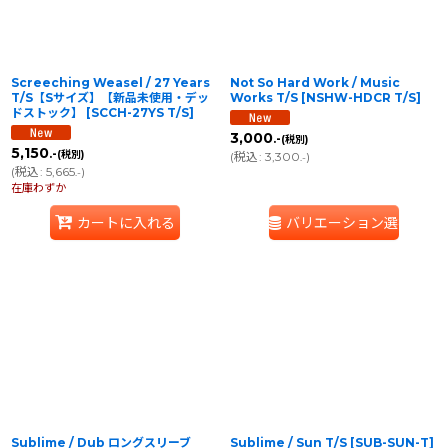
Screeching Weasel / 27 Years
Not So Hard Work / Music
T/S【Sサイズ】【新品未使用・デッ
Works T/S
[
NSHW-HDCR T/S
]
ドストック】
[
SCCH-27YS T/S
]
3,000
.-
(税別)
5,150
.-
(税別)
(
税込
:
3,300
)
.-
(
税込
:
5,665
)
.-
在庫わずか
カートに入れる
バリエーション選択
Sublime / Dub ロングスリーブ
Sublime / Sun T/S
[
SUB-SUN-T
]