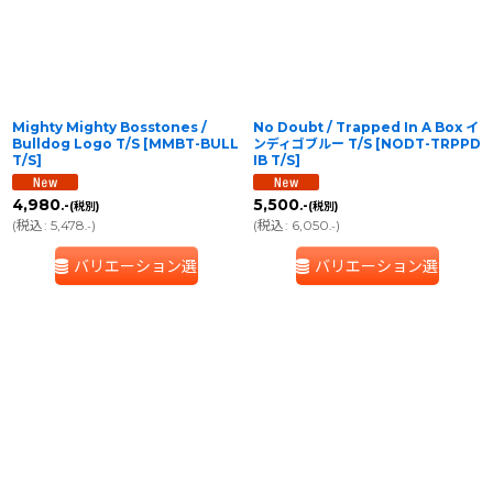
Mighty Mighty Bosstones /
No Doubt / Trapped In A Box イ
Bulldog Logo T/S
[
MMBT-BULL
ンディゴブルー T/S
[
NODT-TRPPD
T/S
]
IB T/S
]
4,980
5,500
.-
.-
(税別)
(税別)
(
税込
:
5,478
)
(
税込
:
6,050
)
.-
.-
バリエーション選択
バリエーション選択