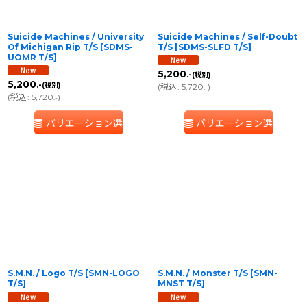
Suicide Machines / University
Suicide Machines / Self-Doubt
Of Michigan Rip T/S
[
SDMS-
T/S
[
SDMS-SLFD T/S
]
UOMR T/S
]
5,200
.-
(税別)
5,200
.-
(税別)
(
税込
:
5,720
)
.-
(
税込
:
5,720
)
.-
バリエーション選択
バリエーション選択
S.M.N. / Logo T/S
[
SMN-LOGO
S.M.N. / Monster T/S
[
SMN-
T/S
]
MNST T/S
]