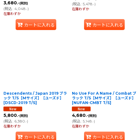
3,680
.-
(税別)
(
税込
:
5,478
)
.-
(
税込
:
4,048
)
.-
在庫わずか
在庫わずか
カートに入れる
カートに入れる
Descendents / Japan 2019 ブラ
No Use For A Name / Combat ブ
ック T/S【Mサイズ】【ユーズド】
ラック T/S【Mサイズ】【ユーズド】
[
DSCD-2019 T/S
]
[
NUFAN-CMBT T/S
]
5,800
4,680
.-
.-
(税別)
(税別)
(
税込
:
6,380
)
(
税込
:
5,148
)
.-
.-
在庫わずか
在庫わずか
カートに入れる
カートに入れる