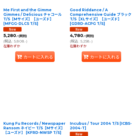
Me First and the Gimme
Good Riddance / A
Gimmes / Delicious チャコール
Comprehensive Guide ブラック
T/S【Mサイズ】【ユーズド】
T/S【XLサイズ】【ユーズド】
[
MFGG-DLCS T/S
]
[
GDRD-ACPG T/S
]
5,280
4,780
.-
.-
(税別)
(税別)
(
税込
:
5,808
)
(
税込
:
5,258
)
.-
.-
在庫わずか
在庫わずか
カートに入れる
カートに入れる
Kung Fu Records / Newspaper
Incubus / Tour 2004 T/S
[
ICBS-
Ransom ネイビー T/S【Mサイズ】
2004-T
]
【ユーズド】
[
KFRD-NWSP T/S
]