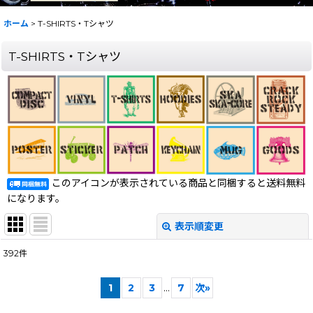
ホーム
>
T-SHIRTS・Tシャツ
T-SHIRTS・Tシャツ
このアイコンが表示されている商品と同梱すると送料無料
になります。
表示順変更
閉じる
392
件
表示数
:
1
2
3
...
7
次
»
在庫あり