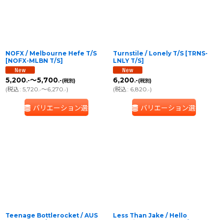
NOFX / Melbourne Hefe T/S
Turnstile / Lonely T/S
[
TRNS-
[
NOFX-MLBN T/S
]
LNLY T/S
]
5,200
～5,700
6,200
.-
.-
.-
(税別)
(税別)
(
税込
:
5,720
～6,270
)
(
税込
:
6,820
)
.-
.-
.-
バリエーション選択
バリエーション選択
Teenage Bottlerocket / AUS
Less Than Jake / Hello