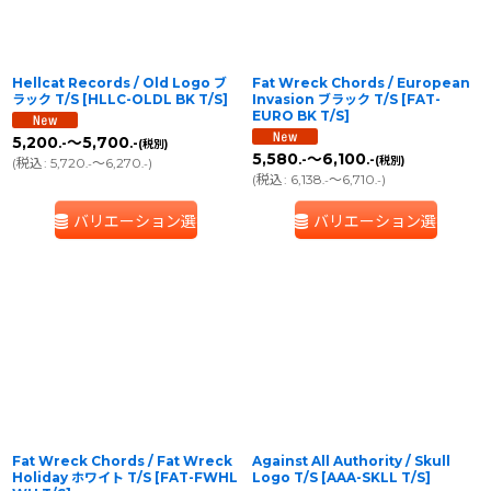
Hellcat Records / Old Logo ブ
Fat Wreck Chords / European
ラック T/S
[
HLLC-OLDL BK T/S
]
Invasion ブラック T/S
[
FAT-
EURO BK T/S
]
5,200
～5,700
.-
.-
(税別)
5,580
～6,100
.-
.-
(税別)
(
税込
:
5,720
～6,270
)
.-
.-
(
税込
:
6,138
～6,710
)
.-
.-
バリエーション選択
バリエーション選択
Fat Wreck Chords / Fat Wreck
Against All Authority / Skull
Holiday ホワイト T/S
[
FAT-FWHL
Logo T/S
[
AAA-SKLL T/S
]