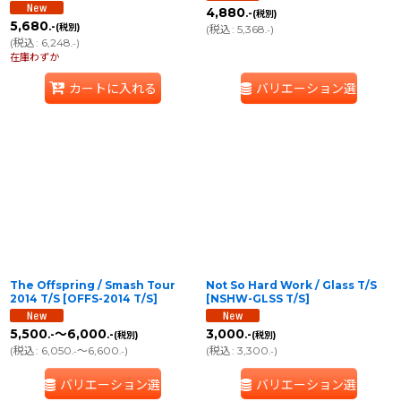
4,880
.-
(税別)
5,680
.-
(税別)
(
税込
:
5,368
)
.-
(
税込
:
6,248
)
.-
在庫わずか
カートに入れる
バリエーション選択
The Offspring / Smash Tour
Not So Hard Work / Glass T/S
2014 T/S
[
OFFS-2014 T/S
]
[
NSHW-GLSS T/S
]
5,500
～6,000
3,000
.-
.-
.-
(税別)
(税別)
(
税込
:
6,050
～6,600
)
(
税込
:
3,300
)
.-
.-
.-
バリエーション選択
バリエーション選択