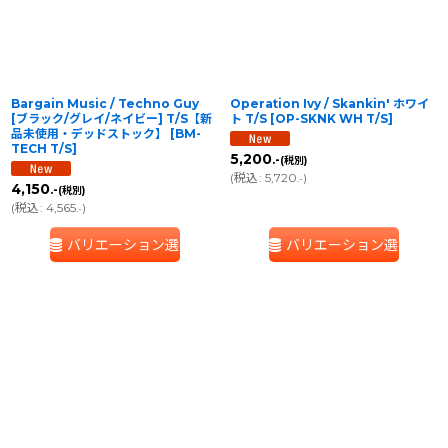
Bargain Music / Techno Guy
Operation Ivy / Skankin' ホワイ
[ブラック/グレイ/ネイビー] T/S【新
ト T/S
[
OP-SKNK WH T/S
]
品未使用・デッドストック】
[
BM-
TECH T/S
]
5,200
.-
(税別)
(
税込
:
5,720
)
.-
4,150
.-
(税別)
(
税込
:
4,565
)
.-
バリエーション選択
バリエーション選択