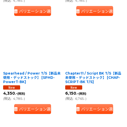
(
税込
:
4,785
)
(
税込
:
4,785
)
.-
.-
バリエーション選択
バリエーション選択
Spearhead / Power T/S【新品未
Chapter11 / Script BK T/S【新品
使用・デッドストック】
[
SPHD-
未使用・デッドストック】
[
CHAP-
PowerT-BK
]
SCRIPT-BK T/S
]
4,350
6,150
.-
.-
(税別)
(税別)
(
税込
:
4,785
)
(
税込
:
6,765
)
.-
.-
バリエーション選択
バリエーション選択