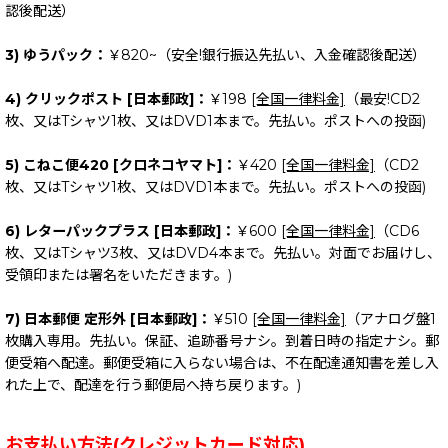
認後配送）
3) ゆうパック：
￥820~（安全!銀行振込先払い、入金確認後配送）
4) クリックポスト [日本郵政]：
￥198
[全国一律料金]
（最安!CD2
枚、又はTシャツ1枚、又はDVD1本まで。先払い。ポストへの投函)
5) こねこ便420 [クロネコヤマト]：
￥420
[全国一律料金]
（CD2
枚、又はTシャツ1枚、又はDVD1本まで。先払い。ポストへの投函)
6) レターパックプラス [日本郵政]：
￥600
[全国一律料金]
（CD6
枚、又はTシャツ3枚、又はDVD4本まで。先払い。対面でお届けし、
受領印または署名をいただきます。)
7) 日本郵便 定形外 [日本郵政]：
￥510
[全国一律料金]
（アナログ盤1
枚購入専用。先払い。保証、追跡番号ナシ。到着日時の指定ナシ。郵
便受箱へ配達。郵便受箱に入らない場合は、不在配達通知書を差し入
れた上で、配達を行う郵便局へ持ち戻ります。)
お支払い方法(クレジットカード対応)