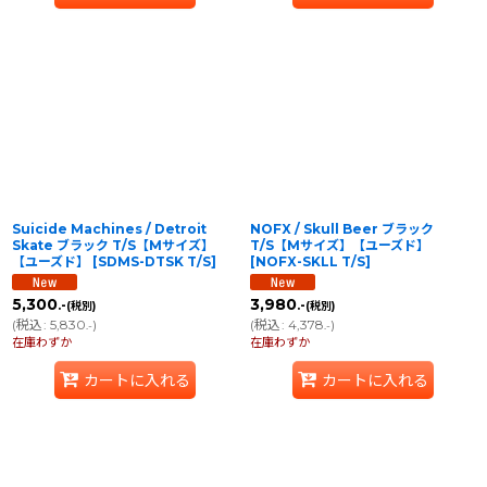
Suicide Machines / Detroit
NOFX / Skull Beer ブラック
Skate ブラック T/S【Mサイズ】
T/S【Mサイズ】【ユーズド】
【ユーズド】
[
SDMS-DTSK T/S
]
[
NOFX-SKLL T/S
]
5,300
3,980
.-
.-
(税別)
(税別)
(
税込
:
5,830
)
(
税込
:
4,378
)
.-
.-
在庫わずか
在庫わずか
カートに入れる
カートに入れる