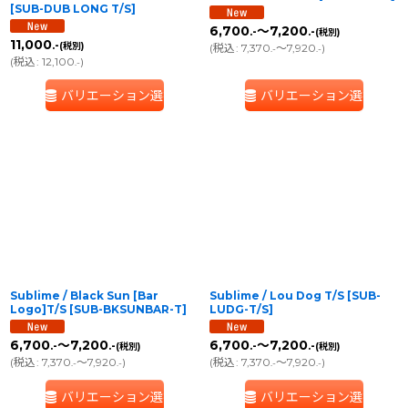
[
SUB-DUB LONG T/S
]
6,700
～7,200
.-
.-
(税別)
11,000
.-
(税別)
(
税込
:
7,370
～7,920
)
.-
.-
(
税込
:
12,100
)
.-
バリエーション選択
バリエーション選択
Sublime / Black Sun [Bar
Sublime / Lou Dog T/S
[
SUB-
Logo]T/S
[
SUB-BKSUNBAR-T
]
LUDG-T/S
]
6,700
～7,200
6,700
～7,200
.-
.-
.-
.-
(税別)
(税別)
(
税込
:
7,370
～7,920
)
(
税込
:
7,370
～7,920
)
.-
.-
.-
.-
バリエーション選択
バリエーション選択