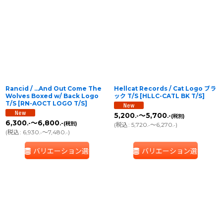
Rancid / ...And Out Come The
Hellcat Records / Cat Logo ブラ
Wolves Boxed w/ Back Logo
ック T/S
[
HLLC-CATL BK T/S
]
T/S
[
RN-AOCT LOGO T/S
]
5,200
～5,700
.-
.-
(税別)
6,300
～6,800
.-
.-
(税別)
(
税込
:
5,720
～6,270
)
.-
.-
(
税込
:
6,930
～7,480
)
.-
.-
バリエーション選択
バリエーション選択