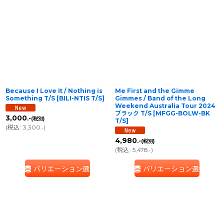
並び順
:
絞り込む
Because I Love It / Nothing is
Me First and the Gimme
Something T/S
[
BILI-NTIS T/S
]
Gimmes / Band of the Long
Weekend Australia Tour 2024
ブラック T/S
[
MFGG-BOLW-BK
3,000
.-
(税別)
T/S
]
(
税込
:
3,300
)
.-
4,980
.-
(税別)
(
税込
:
5,478
)
.-
バリエーション選択
バリエーション選択