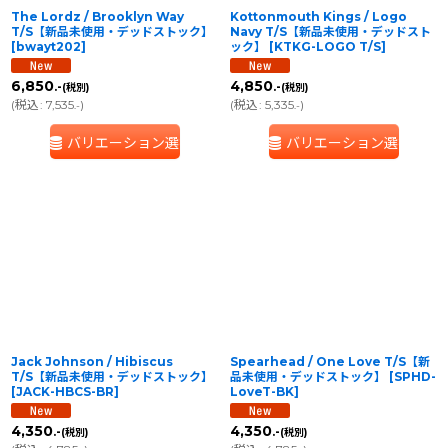
The Lordz / Brooklyn Way
Kottonmouth Kings / Logo
T/S【新品未使用・デッドストック】
Navy T/S【新品未使用・デッドスト
[
bwayt202
]
ック】
[
KTKG-LOGO T/S
]
6,850
4,850
.-
.-
(税別)
(税別)
(
税込
:
7,535
)
(
税込
:
5,335
)
.-
.-
バリエーション選択
バリエーション選択
Jack Johnson / Hibiscus
Spearhead / One Love T/S【新
T/S【新品未使用・デッドストック】
品未使用・デッドストック】
[
SPHD-
[
JACK-HBCS-BR
]
LoveT-BK
]
4,350
4,350
.-
.-
(税別)
(税別)