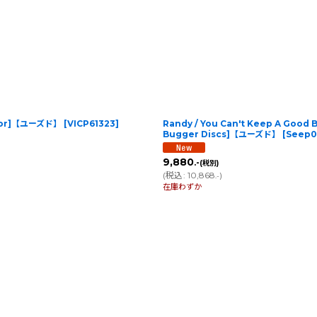
ictor]【ユーズド】
[
VICP61323
]
Randy / You Can't Keep A Good Ba
Bugger Discs]【ユーズド】
[
Seep0
9,880
.-
(税別)
(
税込
:
10,868
)
.-
在庫わずか