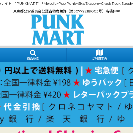
門通販サイト "PUNKMART" 「Melodic~Pop Punk~Ska/Skacore~Crack Rock
東京都公安委員会公認古物商免許（第307792119003号）髙橋伸幸
商品検索
ご利用案内