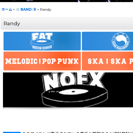
ホーム
>
☆ BAND: R
>
Randy
Randy