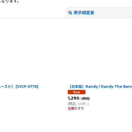
になります。
表示順変更
絞り込む
]【ユーズド】
[
VICP-5776
]
【日本盤】Randy / Randy The Band 
1,290
.-
(税別)
(
税込
:
1,419
)
.-
在庫わずか