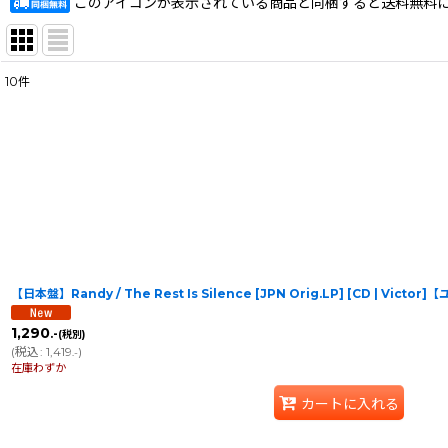
このアイコンが表示されている商品と同梱すると送料無料
10
件
表示数
:
在庫あり
並び順
:
【日本盤】Randy / The Rest Is Silence [JPN Orig.LP] [CD | Victor
1,290
.-
(税別)
(
税込
:
1,419
)
.-
在庫わずか
カートに入れる