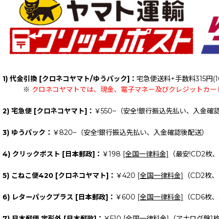
1) 代金引換 [クロネコヤマト/ゆうパック]：
宅急便送料+手数料315円(1
※
クロネコヤマトでは、現金、電子マネー及びクレジットカー
2) 宅急便 [クロネコヤマト]：
￥550~（安全!銀行振込先払い、入金確
3) ゆうパック：
￥820~（安全!銀行振込先払い、入金確認後配送）
4) クリックポスト [日本郵政]：
￥198
[全国一律料金]
（最安!CD2枚
5) こねこ便420 [クロネコヤマト]：
￥420
[全国一律料金]
（CD2枚
6) レターパックプラス [日本郵政]：
￥600
[全国一律料金]
（CD6枚
7) 日本郵便 定形外 [日本郵政]：
￥510
[全国一律料金]
（アナログ盤1