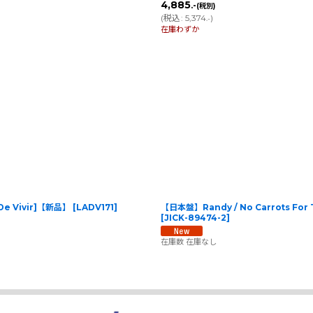
4,885
.-
(税別)
(
税込
:
5,374
)
.-
在庫わずか
a De Vivir]【新品】
[
LADV171
]
【日本盤】Randy / No Carrots For 
[
JICK-89474-2
]
在庫数 在庫なし