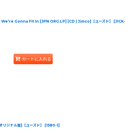
We're Gonna Fit In [JPN ORG.LP] [CD | Jimco]【ユーズド】
[
JICK-
カートに入れる
ナログ オリジナル盤]【ユーズド】
[
1580-1
]