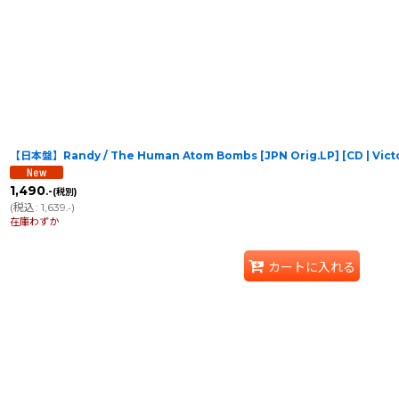
【日本盤】Randy / The Human Atom Bombs [JPN Orig.LP] [CD | V
1,490
.-
(税別)
(
税込
:
1,639
)
.-
在庫わずか
カートに入れる