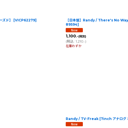
【ユーズド】
[
VICP62279
]
【日本盤】Randy / There's No Way 
89594
]
1,100
.-
(税別)
(
税込
:
1,210
)
.-
在庫わずか
Randy / TV-Freak [7inch ア