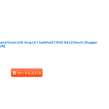
nd Down [UK Orig.LP | Gatefold | 1000 ltd.] [12inch | Rugger
26
]
カートに入れる