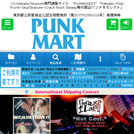
US Melodic/Skacore専門通販サイト "PUNKMART" 「Melodic~Pop
Punk~Ska/Skacore~Crack Rock Steady等の周辺バンドをセレクト」
東京都公安委員会公認古物商免許（第307792119003号）髙橋伸幸
メニュー
カート
ログイン
カテゴリ
マイページ
商品検索
ご利用案内
SALE ITEM