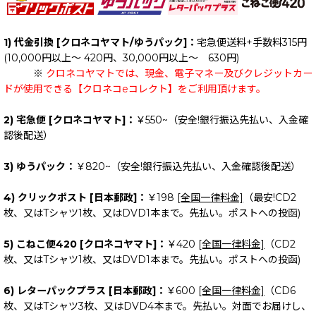
1) 代金引換 [クロネコヤマト/ゆうパック]：
宅急便送料+手数料315円
(10,000円以上～ 420円、30,000円以上～ 630円)
※
クロネコヤマトでは、現金、電子マネー及びクレジットカー
ドが使用できる【クロネコeコレクト】をご利用頂けます。
2) 宅急便 [クロネコヤマト]：
￥550~（安全!銀行振込先払い、入金確
認後配送）
3) ゆうパック：
￥820~（安全!銀行振込先払い、入金確認後配送）
4) クリックポスト [日本郵政]：
￥198
[全国一律料金]
（最安!CD2
枚、又はTシャツ1枚、又はDVD1本まで。先払い。ポストへの投函)
5) こねこ便420 [クロネコヤマト]：
￥420
[全国一律料金]
（CD2
枚、又はTシャツ1枚、又はDVD1本まで。先払い。ポストへの投函)
6) レターパックプラス [日本郵政]：
￥600
[全国一律料金]
（CD6
枚、又はTシャツ3枚、又はDVD4本まで。先払い。対面でお届けし、