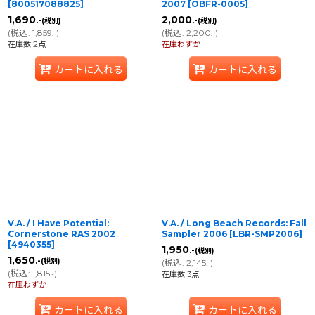
[
800517088825
]
2007
[
OBFR-0005
]
1,690
2,000
.-
.-
(税別)
(税別)
(
税込
:
1,859
)
(
税込
:
2,200
)
.-
.-
在庫数 2点
在庫わずか
カートに入れる
カートに入れる
V.A. / I Have Potential:
V.A. / Long Beach Records: Fall
Cornerstone RAS 2002
Sampler 2006
[
LBR-SMP2006
]
[
4940355
]
1,950
.-
(税別)
1,650
.-
(税別)
(
税込
:
2,145
)
.-
(
税込
:
1,815
)
.-
在庫数 3点
在庫わずか
カートに入れる
カートに入れる