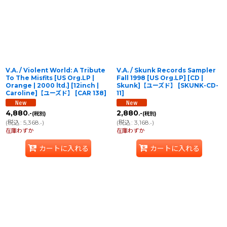
並び順
:
絞り込む
V.A. / Violent World: A Tribute
V.A. / Skunk Records Sampler
To The Misfits [US Org.LP |
Fall 1998 [US Org.LP] [CD |
Orange | 2000 ltd.] [12inch |
Skunk]【ユーズド】
[
SKUNK-CD-
Caroline]【ユーズド】
[
CAR 138
]
11
]
4,880
2,880
.-
.-
(税別)
(税別)
(
税込
:
5,368
)
(
税込
:
3,168
)
.-
.-
在庫わずか
在庫わずか
カートに入れる
カートに入れる