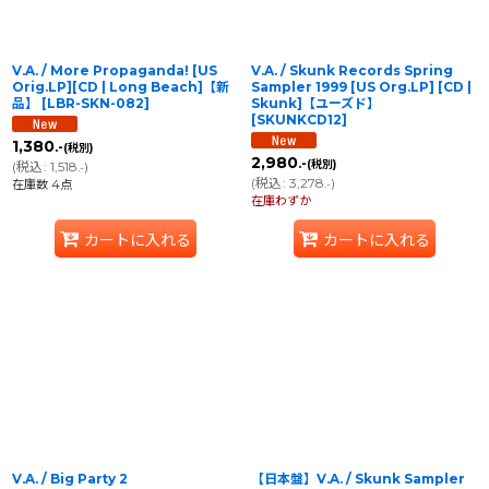
V.A. / More Propaganda! [US
V.A. / Skunk Records Spring
Orig.LP][CD | Long Beach]【新
Sampler 1999 [US Org.LP] [CD |
品】
[
LBR-SKN-082
]
Skunk]【ユーズド】
[
SKUNKCD12
]
1,380
.-
(税別)
2,980
.-
(税別)
(
税込
:
1,518
)
.-
(
税込
:
3,278
)
在庫数 4点
.-
在庫わずか
カートに入れる
カートに入れる
V.A. / Big Party 2
【日本盤】V.A. / Skunk Sampler