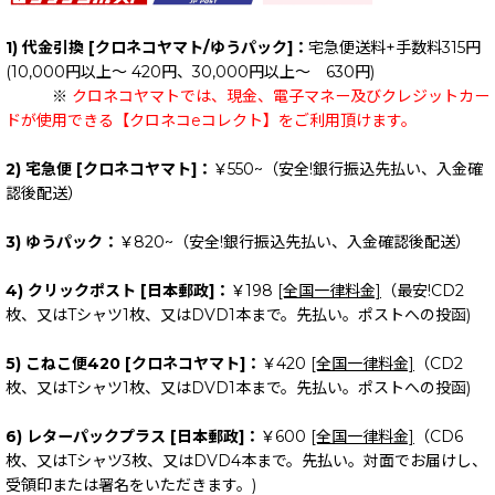
1) 代金引換 [クロネコヤマト/ゆうパック]：
宅急便送料+手数料315円
(10,000円以上～ 420円、30,000円以上～ 630円)
※
クロネコヤマトでは、現金、電子マネー及びクレジットカー
ドが使用できる【クロネコeコレクト】をご利用頂けます。
2) 宅急便 [クロネコヤマト]：
￥550~（安全!銀行振込先払い、入金確
認後配送）
3) ゆうパック：
￥820~（安全!銀行振込先払い、入金確認後配送）
4) クリックポスト [日本郵政]：
￥198
[全国一律料金]
（最安!CD2
枚、又はTシャツ1枚、又はDVD1本まで。先払い。ポストへの投函)
5) こねこ便420 [クロネコヤマト]：
￥420
[全国一律料金]
（CD2
枚、又はTシャツ1枚、又はDVD1本まで。先払い。ポストへの投函)
6) レターパックプラス [日本郵政]：
￥600
[全国一律料金]
（CD6
枚、又はTシャツ3枚、又はDVD4本まで。先払い。対面でお届けし、
受領印または署名をいただきます。)