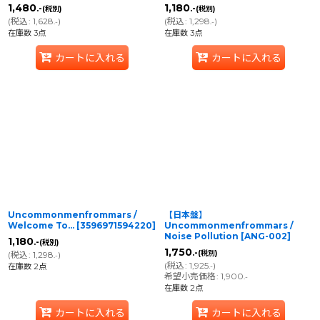
1,480
1,180
.-
.-
(税別)
(税別)
(
税込
:
1,628
)
(
税込
:
1,298
)
.-
.-
在庫数 3点
在庫数 3点
カートに入れる
カートに入れる
Uncommonmenfrommars /
【日本盤】
Welcome To...
[
3596971594220
]
Uncommonmenfrommars /
Noise Pollution
[
ANG-002
]
1,180
.-
(税別)
1,750
.-
(税別)
(
税込
:
1,298
)
.-
(
税込
:
1,925
)
在庫数 2点
.-
希望小売価格
:
1,900
.-
在庫数 2点
カートに入れる
カートに入れる