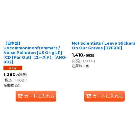
並び順
:
絞り込む
【日本盤】
Not Scientists / Leave Stickers
Uncommonmenfrommars /
On Our Graves
[
DYFR10
]
Noise Pollution [US Orig.LP]
1,418
.-
(税別)
[CD | Far Out]【ユーズド】
[
ANG-
(
税込
:
1,560
)
.-
002
]
在庫数 2点
1,280
.-
(税別)
(
税込
:
1,408
)
.-
在庫数 2点
カートに入れる
カートに入れる