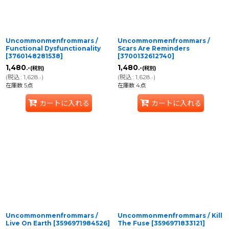
Uncommonmenfrommars /
Uncommonmenfrommars /
Functional Dysfunctionality
Scars Are Reminders
[
3760148281538
]
[
3700132612740
]
1,480
1,480
.-
.-
(税別)
(税別)
(
税込
:
1,628
)
(
税込
:
1,628
)
.-
.-
在庫数 5点
在庫数 4点
カートに入れる
カートに入れる
Uncommonmenfrommars /
Uncommonmenfrommars / Kill
Live On Earth
[
3596971984526
]
The Fuse
[
3596971833121
]