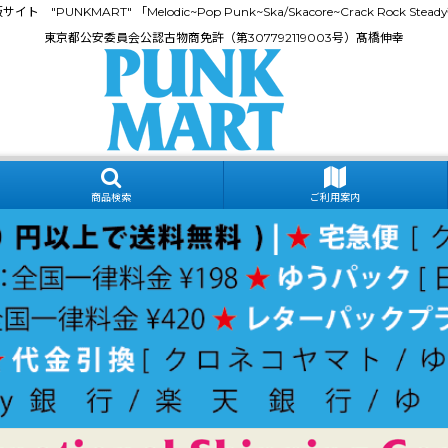
門通販サイト "PUNKMART" 「Melodic~Pop Punk~Ska/Skacore~Crack Rock
東京都公安委員会公認古物商免許（第307792119003号）髙橋伸幸
商品検索
ご利用案内