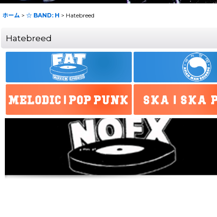
ホーム
>
☆ BAND: H
>
Hatebreed
Hatebreed