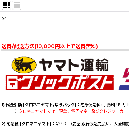
0
件
表示数
:
在庫あり
送料/配送方法(10,000円以上で送料無料)
並び順
:
1) 代金引換 [クロネコヤマト/ゆうパック]：
宅急便送料+手数料315円(1
※
クロネコヤマトでは、現金、電子マネー及びクレジットカー
2) 宅急便 [クロネコヤマト]：
￥550~（安全!銀行振込先払い、入金確