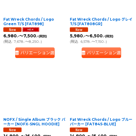
Fat Wreck Chords / Logo
Fat Wreck Chords / Logo グレイ
Green T/S
[
FAT898
]
T/S
[
FAT808GR
]
6,980
～7,500
5,980
～6,500
.-
.-
.-
.-
(税別)
(税別)
(
税込
:
7,678
～8,250
)
(
税込
:
6,578
～7,150
)
.-
.-
.-
.-
バリエーション選択
バリエーション選択
NOFX / Single Album ブラック パ
Fat Wreck Chords / Logo ブルー
ーカー
[
NOFX-SNGL HOODIE
]
パーカー
[
FAT845-BLUE
]