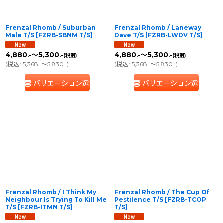
Frenzal Rhomb / Suburban
Frenzal Rhomb / Laneway
Male T/S
[
FZRB-SBNM T/S
]
Dave T/S
[
FZRB-LWDV T/S
]
4,880
～5,300
4,880
～5,300
.-
.-
.-
.-
(税別)
(税別)
(
税込
:
5,368
～5,830
)
(
税込
:
5,368
～5,830
)
.-
.-
.-
.-
バリエーション選択
バリエーション選択
Frenzal Rhomb / I Think My
Frenzal Rhomb / The Cup Of
Neighbour Is Trying To Kill Me
Pestilence T/S
[
FZRB-TCOP
T/S
[
FZRB-ITMN T/S
]
T/S
]