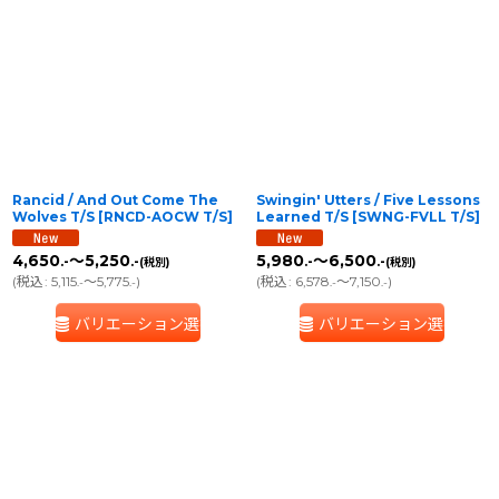
Rancid / And Out Come The
Swingin' Utters / Five Lessons
Wolves T/S
[
RNCD-AOCW T/S
]
Learned T/S
[
SWNG-FVLL T/S
]
4,650
～5,250
5,980
～6,500
.-
.-
.-
.-
(税別)
(税別)
(
税込
:
5,115
～5,775
)
(
税込
:
6,578
～7,150
)
.-
.-
.-
.-
バリエーション選択
バリエーション選択