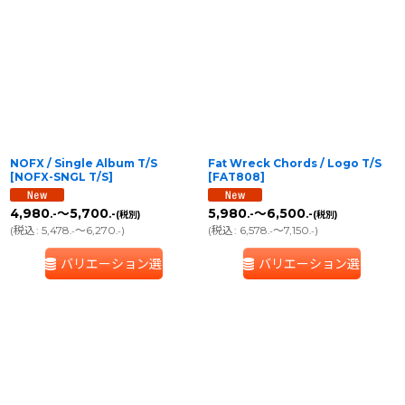
NOFX / Single Album T/S
Fat Wreck Chords / Logo T/S
[
NOFX-SNGL T/S
]
[
FAT808
]
4,980
～5,700
5,980
～6,500
.-
.-
.-
.-
(税別)
(税別)
(
税込
:
5,478
～6,270
)
(
税込
:
6,578
～7,150
)
.-
.-
.-
.-
バリエーション選択
バリエーション選択