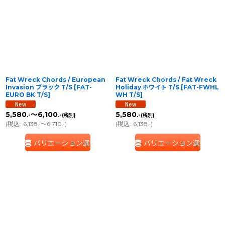
Fat Wreck Chords / European
Fat Wreck Chords / Fat Wreck
Invasion ブラック T/S
[
FAT-
Holiday ホワイト T/S
[
FAT-FWHL
EURO BK T/S
]
WH T/S
]
5,580
～6,100
5,580
.-
.-
.-
(税別)
(税別)
(
税込
:
6,138
～6,710
)
(
税込
:
6,138
)
.-
.-
.-
バリエーション選択
バリエーション選択