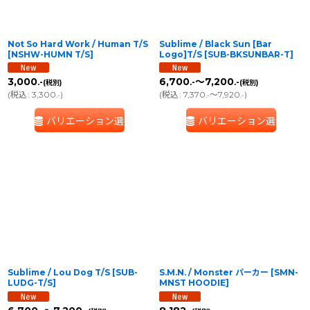
Not So Hard Work / Human T/S
Sublime / Black Sun [Bar
[
NSHW-HUMN T/S
]
Logo]T/S
[
SUB-BKSUNBAR-T
]
3,000
6,700
～7,200
.-
.-
.-
(税別)
(税別)
(
税込
:
3,300
)
(
税込
:
7,370
～7,920
)
.-
.-
.-
バリエーション選択
バリエーション選択
Sublime / Lou Dog T/S
[
SUB-
S.M.N. / Monster パーカー
[
SMN-
LUDG-T/S
]
MNST HOODIE
]