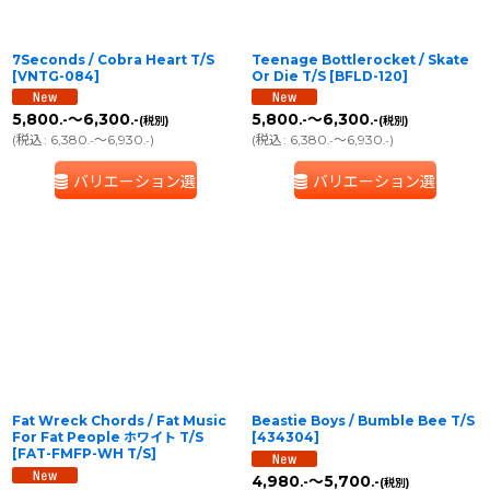
7Seconds / Cobra Heart T/S
Teenage Bottlerocket / Skate
[
VNTG-084
]
Or Die T/S
[
BFLD-120
]
5,800
～6,300
5,800
～6,300
.-
.-
.-
.-
(税別)
(税別)
(
税込
:
6,380
～6,930
)
(
税込
:
6,380
～6,930
)
.-
.-
.-
.-
バリエーション選択
バリエーション選択
Fat Wreck Chords / Fat Music
Beastie Boys / Bumble Bee T/S
For Fat People ホワイト T/S
[
434304
]
[
FAT-FMFP-WH T/S
]
4,980
～5,700
.-
.-
(税別)