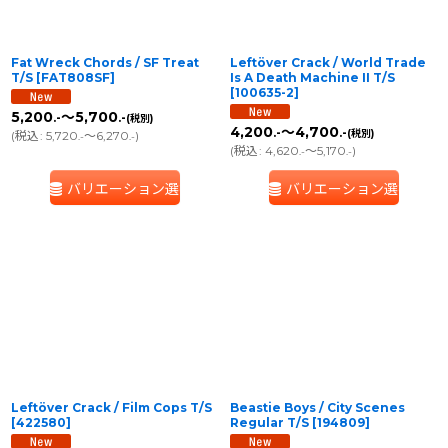
Fat Wreck Chords / SF Treat
Leftöver Crack / World Trade
T/S
[
FAT808SF
]
Is A Death Machine II T/S
[
100635-2
]
5,200
～5,700
.-
.-
(税別)
4,200
～4,700
.-
.-
(税別)
(
税込
:
5,720
～6,270
)
.-
.-
(
税込
:
4,620
～5,170
)
.-
.-
バリエーション選択
バリエーション選択
Leftöver Crack / Film Cops T/S
Beastie Boys / City Scenes
[
422580
]
Regular T/S
[
194809
]