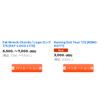
Fat Wreck Chords / Logo ロング
Raising Dot Tour T/S
[
RSNG-
T/S
[
FAT-LOGO LT/S
]
DOTT
]
6,500
～7,000
.-
.-
(税別)
3,000
(
税込
:
7,150
～7,700
)
.-
(税別)
.-
.-
(
税込
:
3,300
)
.-
バリエーション選択
バリエーション選択