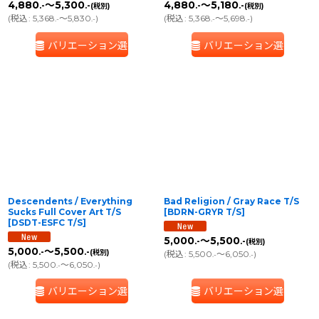
4,880
～5,300
4,880
～5,180
.-
.-
.-
.-
(税別)
(税別)
(
税込
:
5,368
～5,830
)
(
税込
:
5,368
～5,698
)
.-
.-
.-
.-
バリエーション選択
バリエーション選択
Descendents / Everything
Bad Religion / Gray Race T/S
Sucks Full Cover Art T/S
[
BDRN-GRYR T/S
]
[
DSDT-ESFC T/S
]
5,000
～5,500
.-
.-
(税別)
5,000
～5,500
.-
.-
(税別)
(
税込
:
5,500
～6,050
)
.-
.-
(
税込
:
5,500
～6,050
)
.-
.-
バリエーション選択
バリエーション選択