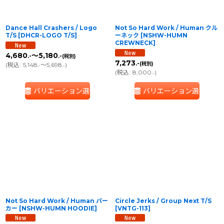
Dance Hall Crashers / Logo
Not So Hard Work / Human クル
T/S
[
DHCR-LOGO T/S
]
ーネック
[
NSHW-HUMN
CREWNECK
]
4,680
～5,180
.-
.-
(税別)
7,273
.-
(税別)
(
税込
:
5,148
～5,698
)
.-
.-
(
税込
:
8,000
)
.-
バリエーション選択
バリエーション選択
Not So Hard Work / Human パー
Circle Jerks / Group Next T/S
カー
[
NSHW-HUMN HOODIE
]
[
VNTG-113
]