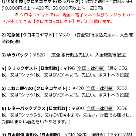
1) 代金引換 [クロネコヤマト/ゆうパック]：
宅急便送料+手数料315円
(10,000円以上～ 420円、30,000円以上～ 630円)
※
クロネコヤマトでは、現金、電子マネー及びクレジットカー
ドが使用できる【クロネコeコレクト】をご利用頂けます。
2) 宅急便 [クロネコヤマト]：
￥550~（安全!銀行振込先払い、入金確
認後配送）
3) ゆうパック：
￥820~（安全!銀行振込先払い、入金確認後配送）
4) クリックポスト [日本郵政]：
￥198
[全国一律料金]
（最安!CD2
枚、又はTシャツ1枚、又はDVD1本まで。先払い。ポストへの投函)
5) こねこ便420 [クロネコヤマト]：
￥420
[全国一律料金]
（CD2
枚、又はTシャツ1枚、又はDVD1本まで。先払い。ポストへの投函)
6) レターパックプラス [日本郵政]：
￥600
[全国一律料金]
（CD6
枚、又はTシャツ3枚、又はDVD4本まで。先払い。対面でお届けし、
受領印または署名をいただきます。)
7) 日本郵便 定形外 [日本郵政]：
￥510
[全国一律料金]
（アナログ盤1