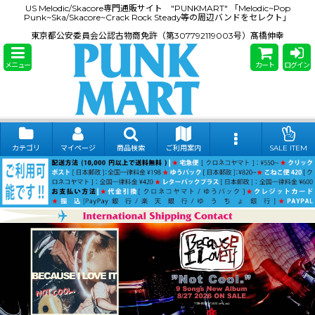
US Melodic/Skacore専門通販サイト "PUNKMART" 「Melodic~Pop
Punk~Ska/Skacore~Crack Rock Steady等の周辺バンドをセレクト」
東京都公安委員会公認古物商免許（第307792119003号）髙橋伸幸
メニュー
カート
ログイン
カテゴリ
マイページ
商品検索
ご利用案内
SALE ITEM