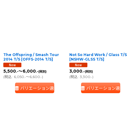
並び順
:
絞り込む
The Offspring / Smash Tour
Not So Hard Work / Glass T/S
2014 T/S
[
OFFS-2014 T/S
]
[
NSHW-GLSS T/S
]
5,500
～6,000
3,000
.-
.-
.-
(税別)
(税別)
(
税込
:
6,050
～6,600
)
(
税込
:
3,300
)
.-
.-
.-
バリエーション選択
バリエーション選択