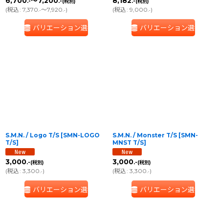
6,700
～7,200
8,182
.-
.-
.-
(税別)
(税別)
(
税込
:
7,370
～7,920
)
(
税込
:
9,000
)
.-
.-
.-
バリエーション選択
バリエーション選択
S.M.N. / Logo T/S
[
SMN-LOGO
S.M.N. / Monster T/S
[
SMN-
T/S
]
MNST T/S
]
3,000
3,000
.-
.-
(税別)
(税別)
(
税込
:
3,300
)
(
税込
:
3,300
)
.-
.-
バリエーション選択
バリエーション選択