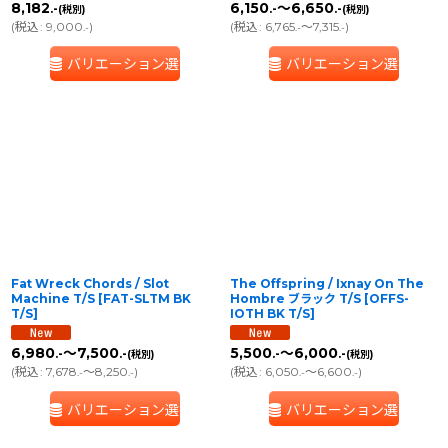
8,182
6,150
～6,650
.-
.-
.-
(税別)
(税別)
(
税込
:
9,000
)
(
税込
:
6,765
～7,315
)
.-
.-
.-
バリエーション選択
バリエーション選択
Fat Wreck Chords / Slot
The Offspring / Ixnay On The
Machine T/S
[
FAT-SLTM BK
Hombre ブラック T/S
[
OFFS-
T/S
]
IOTH BK T/S
]
6,980
～7,500
5,500
～6,000
.-
.-
.-
.-
(税別)
(税別)
(
税込
:
7,678
～8,250
)
(
税込
:
6,050
～6,600
)
.-
.-
.-
.-
バリエーション選択
バリエーション選択