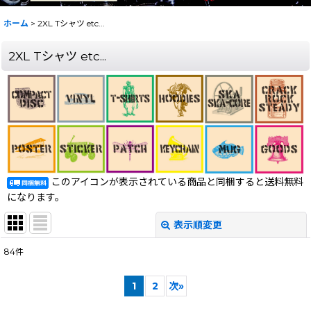
ホーム
>
2XL Tシャツ etc...
2XL Tシャツ etc...
このアイコンが表示されている商品と同梱すると送料無料
になります。
表示順変更
閉じる
84
件
表示数
:
1
2
次
»
在庫あり