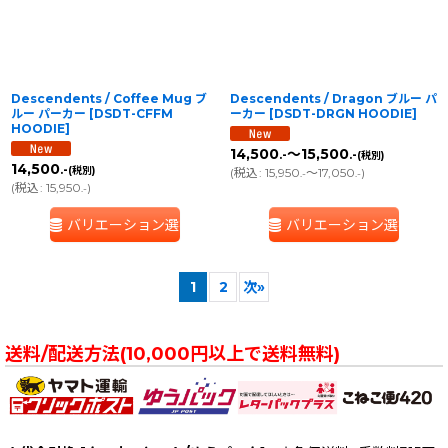
Descendents / Coffee Mug ブ
Descendents / Dragon ブルー パ
ルー パーカー
[
DSDT-CFFM
ーカー
[
DSDT-DRGN HOODIE
]
HOODIE
]
14,500
～15,500
.-
.-
(税別)
14,500
.-
(税別)
(
税込
:
15,950
～17,050
)
.-
.-
(
税込
:
15,950
)
.-
バリエーション選択
バリエーション選択
1
2
次
»
送料/配送方法(10,000円以上で送料無料)