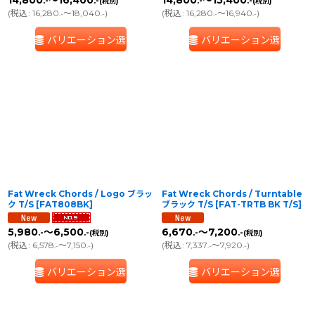
14,800
～16,400
14,800
～15,400
.-
.-
.-
.-
(税別)
(税別)
(
税込
:
16,280
～18,040
)
(
税込
:
16,280
～16,940
)
.-
.-
.-
.-
バリエーション選択
バリエーション選択
Fat Wreck Chords / Logo ブラッ
Fat Wreck Chords / Turntable
ク T/S
[
FAT808BK
]
ブラック T/S
[
FAT-TRTB BK T/S
]
5,980
～6,500
6,670
～7,200
.-
.-
.-
.-
(税別)
(税別)
(
税込
:
6,578
～7,150
)
(
税込
:
7,337
～7,920
)
.-
.-
.-
.-
バリエーション選択
バリエーション選択