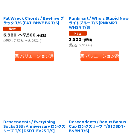
Fat Wreck Chords / Beehive ブ
Punkmart / Who's Stupid Now
ラック T/S
[
FAT-BHVE BK T/S
]
ライトブルー T/S
[
PNKMRT-
WHSN T/S
]
6,980
～7,500
.-
.-
(税別)
2,500
.-
(税別)
(
税込
:
7,678
～8,250
)
.-
.-
(
税込
:
2,750
)
.-
バリエーション選択
バリエーション選択
Descendents / Everything
Descendents / Bonus Bonus
Sucks 25th Anniversary ロングス
Cup ロングスリーブ T/S
[
DSDT-
リーブ T/S
[
DSDT-EV25 T/S
]
BNBN T/S
]