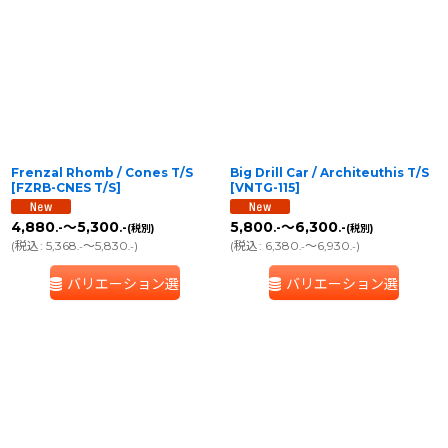
Frenzal Rhomb / Cones T/S
Big Drill Car / Architeuthis T/S
[
FZRB-CNES T/S
]
[
VNTG-115
]
4,880
～5,300
5,800
～6,300
.-
.-
.-
.-
(税別)
(税別)
(
税込
:
5,368
～5,830
)
(
税込
:
6,380
～6,930
)
.-
.-
.-
.-
バリエーション選択
バリエーション選択