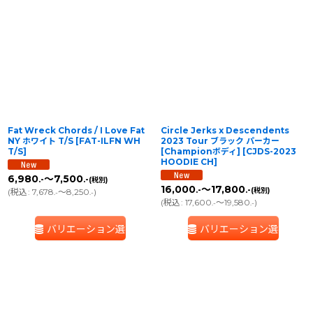
Fat Wreck Chords / I Love Fat
Circle Jerks x Descendents
NY ホワイト T/S
[
FAT-ILFN WH
2023 Tour ブラック パーカー
T/S
]
[Championボディ]
[
CJDS-2023
HOODIE CH
]
6,980
～7,500
.-
.-
(税別)
16,000
～17,800
.-
.-
(税別)
(
税込
:
7,678
～8,250
)
.-
.-
(
税込
:
17,600
～19,580
)
.-
.-
バリエーション選択
バリエーション選択