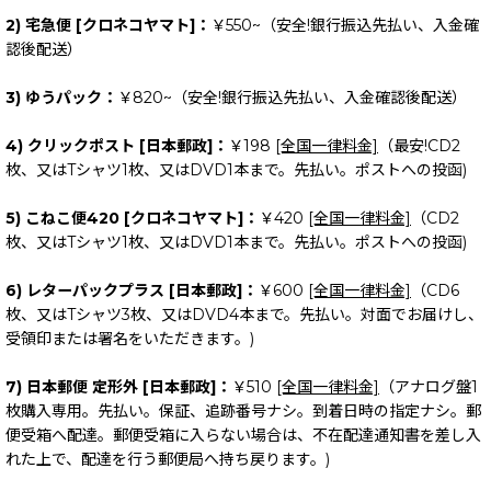
2) 宅急便 [クロネコヤマト]：
￥550~（安全!銀行振込先払い、入金確
認後配送）
3) ゆうパック：
￥820~（安全!銀行振込先払い、入金確認後配送）
4) クリックポスト [日本郵政]：
￥198
[全国一律料金]
（最安!CD2
枚、又はTシャツ1枚、又はDVD1本まで。先払い。ポストへの投函)
5) こねこ便420 [クロネコヤマト]：
￥420
[全国一律料金]
（CD2
枚、又はTシャツ1枚、又はDVD1本まで。先払い。ポストへの投函)
6) レターパックプラス [日本郵政]：
￥600
[全国一律料金]
（CD6
枚、又はTシャツ3枚、又はDVD4本まで。先払い。対面でお届けし、
受領印または署名をいただきます。)
7) 日本郵便 定形外 [日本郵政]：
￥510
[全国一律料金]
（アナログ盤1
枚購入専用。先払い。保証、追跡番号ナシ。到着日時の指定ナシ。郵
便受箱へ配達。郵便受箱に入らない場合は、不在配達通知書を差し入
れた上で、配達を行う郵便局へ持ち戻ります。)