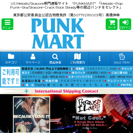
US Melodic/Skacore専門通販サイト "PUNKMART" 「Melodic~Pop
Punk~Ska/Skacore~Crack Rock Steady等の周辺バンドをセレクト」
東京都公安委員会公認古物商免許（第307792119003号）髙橋伸幸
メニュー
カート
ログイン
カテゴリ
マイページ
商品検索
ご利用案内
SALE ITEM