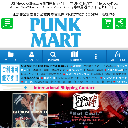
US Melodic/Skacore専門通販サイト "PUNKMART" 「Melodic~Pop
Punk~Ska/Skacore~Crack Rock Steady等の周辺バンドをセレクト」
東京都公安委員会公認古物商免許（第307792119003号）髙橋伸幸
メニュー
カート
ログイン
カテゴリ
マイページ
商品検索
ご利用案内
SALE ITEM