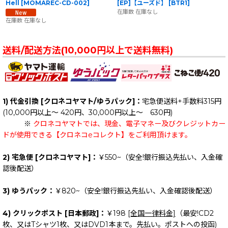
Hell
[
MOMAREC-CD-002
]
[EP]【ユーズド】
[
BTR1
]
在庫数 在庫なし
在庫数 在庫なし
送料/配送方法(10,000円以上で送料無料)
1) 代金引換 [クロネコヤマト/ゆうパック]：
宅急便送料+手数料315円
(10,000円以上～ 420円、30,000円以上～ 630円)
※
クロネコヤマトでは、現金、電子マネー及びクレジットカー
ドが使用できる【クロネコeコレクト】をご利用頂けます。
2) 宅急便 [クロネコヤマト]：
￥550~（安全!銀行振込先払い、入金確
認後配送）
3) ゆうパック：
￥820~（安全!銀行振込先払い、入金確認後配送）
4) クリックポスト [日本郵政]：
￥198
[全国一律料金]
（最安!CD2
枚、又はTシャツ1枚、又はDVD1本まで。先払い。ポストへの投函)