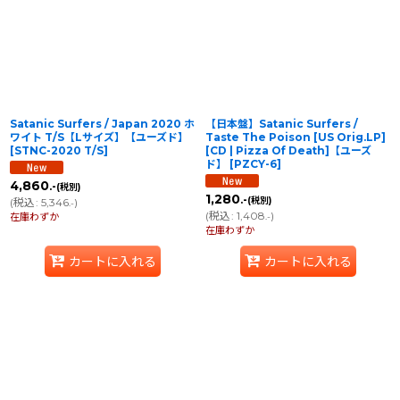
並び順
:
絞り込む
Satanic Surfers / Japan 2020 ホ
【日本盤】Satanic Surfers ‎/
ワイト T/S【Lサイズ】【ユーズド】
Taste The Poison [US Orig.LP]
[
STNC-2020 T/S
]
[CD | Pizza Of Death]【ユーズ
ド】
[
PZCY-6
]
4,860
.-
(税別)
1,280
.-
(税別)
(
税込
:
5,346
)
.-
(
税込
:
1,408
)
在庫わずか
.-
在庫わずか
カートに入れる
カートに入れる