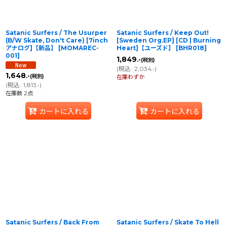
Satanic Surfers / The Usurper
Satanic Surfers / Keep Out!
(B/W Skate, Don't Care) [7inch
[Sweden Org.EP] [CD | Burning
アナログ]【新品】
[
MOMAREC-
Heart]【ユーズド】
[
BHR018
]
001
]
1,849
.-
(税別)
(
税込
:
2,034
)
.-
1,648
.-
(税別)
在庫わずか
(
税込
:
1,813
)
.-
在庫数 2点
カートに入れる
カートに入れる
Satanic Surfers / Back From
Satanic Surfers / Skate To Hell