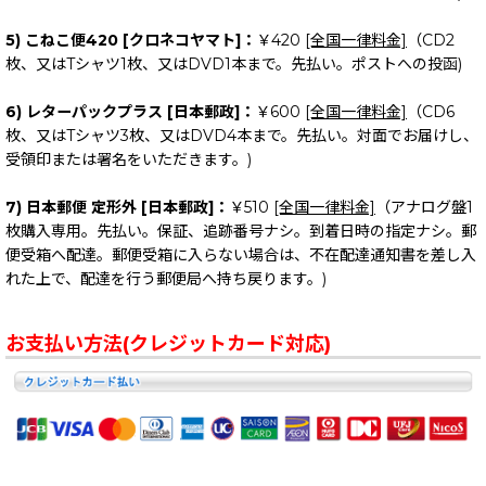
5) こねこ便420 [クロネコヤマト]：
￥420
[全国一律料金]
（CD2
枚、又はTシャツ1枚、又はDVD1本まで。先払い。ポストへの投函)
6) レターパックプラス [日本郵政]：
￥600
[全国一律料金]
（CD6
枚、又はTシャツ3枚、又はDVD4本まで。先払い。対面でお届けし、
受領印または署名をいただきます。)
7) 日本郵便 定形外 [日本郵政]：
￥510
[全国一律料金]
（アナログ盤1
枚購入専用。先払い。保証、追跡番号ナシ。到着日時の指定ナシ。郵
便受箱へ配達。郵便受箱に入らない場合は、不在配達通知書を差し入
れた上で、配達を行う郵便局へ持ち戻ります。)
お支払い方法(クレジットカード対応)