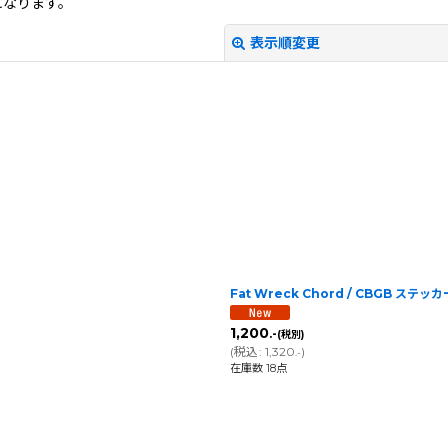
になります。
表示順変更
絞り込む
Fat Wreck Chord / CBGB ステッカ
1,200
.-
(税別)
(
税込
:
1,320
)
.-
在庫数 18点