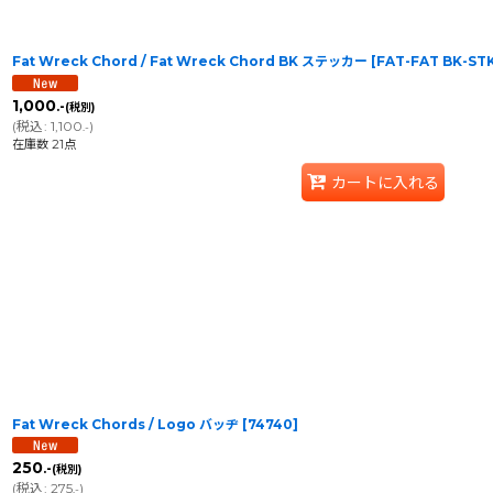
Fat Wreck Chord / Fat Wreck Chord BK ステッカー
[
FAT-FAT BK-ST
1,000
.-
(税別)
(
税込
:
1,100
)
.-
在庫数 21点
カートに入れる
Fat Wreck Chords / Logo バッヂ
[
74740
]
250
.-
(税別)
(
税込
:
275
)
.-