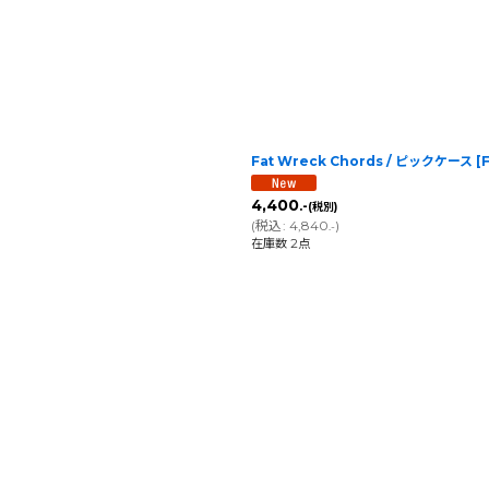
Fat Wreck Chords / ピックケース
[
4,400
.-
(税別)
(
税込
:
4,840
)
.-
在庫数 2点