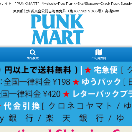
門通販サイト "PUNKMART" 「Melodic~Pop Punk~Ska/Skacore~Crack Rock
東京都公安委員会公認古物商免許（第307792119003号）髙橋伸幸
商品検索
ご利用案内