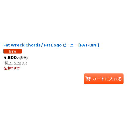
Fat Wreck Chords / Fat Logo ビーニー
[
FAT-BINI
]
4,800
.-
(税別)
(
税込
:
5,280
)
.-
在庫わずか
カートに入れる