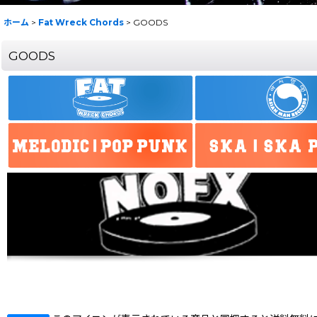
ホーム
>
Fat Wreck Chords
>
GOODS
GOODS