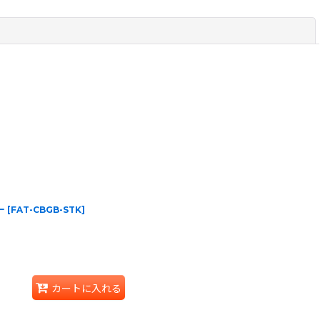
閉じる
ー
[
FAT-CBGB-STK
]
カートに入れる