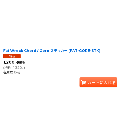
Fat Wreck Chord / Gore ステッカー
[
FAT-GORE-STK
]
1,200
.-
(税別)
(
税込
:
1,320
)
.-
在庫数 16点
カートに入れる