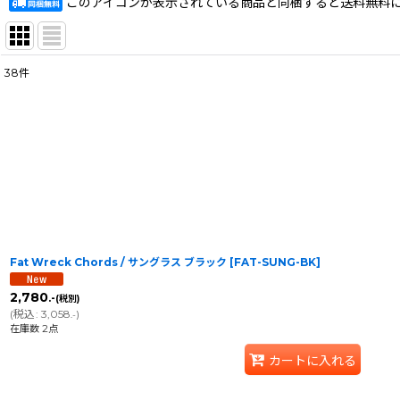
このアイコンが表示されている商品と同梱すると送料無料
38
件
表示数
:
在庫あり
並び順
:
Fat Wreck Chords / サングラス ブラック
[
FAT-SUNG-BK
]
2,780
.-
(税別)
(
税込
:
3,058
)
.-
在庫数 2点
カートに入れる