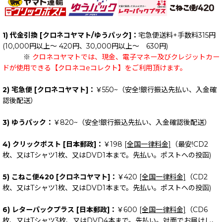
絞り込む
1) 代金引換 [クロネコヤマト/ゆうパック]：
宅急便送料+手数料315円
(10,000円以上～ 420円、30,000円以上～ 630円)
※
クロネコヤマトでは、現金、電子マネー及びクレジットカー
ドが使用できる【クロネコeコレクト】をご利用頂けます。
2) 宅急便 [クロネコヤマト]：
￥550~（安全!銀行振込先払い、入金確
認後配送）
3) ゆうパック：
￥820~（安全!銀行振込先払い、入金確認後配送）
4) クリックポスト [日本郵政]：
￥198
[全国一律料金]
（最安!CD2
枚、又はTシャツ1枚、又はDVD1本まで。先払い。ポストへの投函)
5) こねこ便420 [クロネコヤマト]：
￥420
[全国一律料金]
（CD2
枚、又はTシャツ1枚、又はDVD1本まで。先払い。ポストへの投函)
6) レターパックプラス [日本郵政]：
￥600
[全国一律料金]
（CD6
枚、又はTシャツ3枚、又はDVD4本まで。先払い。対面でお届けし、