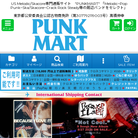
US Melodic/Skacore専門通販サイト "PUNKMART" 「Melodic~Pop
Punk~Ska/Skacore~Crack Rock Steady等の周辺バンドをセレクト」
東京都公安委員会公認古物商免許（第307792119003号）髙橋伸幸
メニュー
カート
ログイン
カテゴリ
マイページ
商品検索
ご利用案内
SALE ITEM