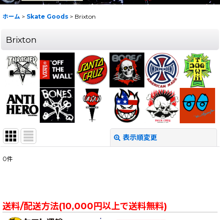
ホーム
>
Skate Goods
>
Brixton
Brixton
表示順変更
閉じる
0
件
表示数
:
在庫あり
送料/配送方法(10,000円以上で送料無料)
並び順
: