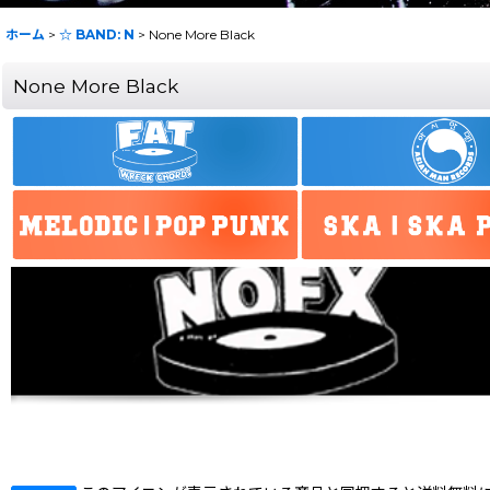
ホーム
>
☆ BAND: N
>
None More Black
None More Black