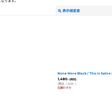
になります。
表示順変更
絞り込む
None More Black / This Is Satire
1,480
.-
(税別)
(
税込
:
1,628
)
.-
在庫わずか