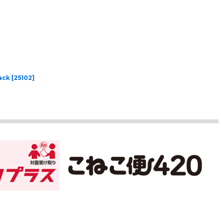
ack
[
25102
]