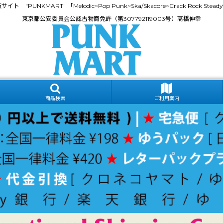
門通販サイト "PUNKMART" 「Melodic~Pop Punk~Ska/Skacore~Crack Rock
東京都公安委員会公認古物商免許（第307792119003号）髙橋伸幸
商品検索
ご利用案内