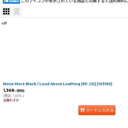
このアイコンが表示されている商品と同梱すると送料無料
4
件
表示数
:
在庫あり
並び順
:
None More Black / Loud About Loathing [EP, CD]
[
103160
]
1,368
.-
(税別)
(
税込
:
1,505
)
.-
在庫わずか
カートに入れる